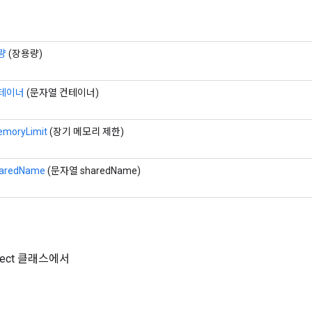
량
(장용량)
테이너
(문자열 컨테이너)
moryLimit
(장기 메모리 제한)
aredName
(문자열 sharedName)
Object 클래스에서