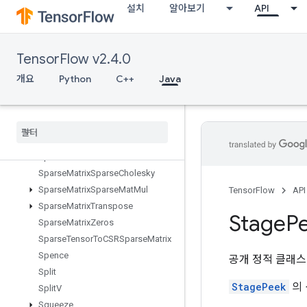
설치
알아보기
API
SparseCountSparseOutput
SparseCrossHashed
SparseCrossV2
TensorFlow v2.4.0
SparseMatrixAdd
SparseMatrixMatMul
개요
Python
C++
Java
SparseMatrixMul
Sparse
Matrix
NNZ
Sparse
Matrix
Ordering
AMD
Sparse
Matrix
Softmax
Sparse
Matrix
Softmax
Grad
Sparse
Matrix
Sparse
Cholesky
Sparse
Matrix
Sparse
Mat
Mul
TensorFlow
API
Sparse
Matrix
Transpose
Stage
P
Sparse
Matrix
Zeros
Sparse
Tensor
To
CSRSparse
Matrix
Spence
공개 정적 클래
Split
StagePeek
의 
Split
V
Squeeze