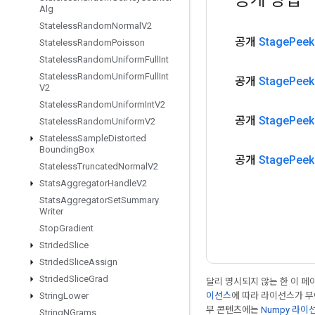
Alg
Stateless
Random
Normal
V2
공개
Stage
Peek
Stateless
Random
Poisson
Stateless
Random
Uniform
Full
Int
Stateless
Random
Uniform
Full
Int
공개
Stage
Peek
V2
Stateless
Random
Uniform
Int
V2
공개
Stage
Peek
Stateless
Random
Uniform
V2
Stateless
Sample
Distorted
Bounding
Box
공개
Stage
Peek
Stateless
Truncated
Normal
V2
Stats
Aggregator
Handle
V2
Stats
Aggregator
Set
Summary
Writer
Stop
Gradient
Strided
Slice
Strided
Slice
Assign
Strided
Slice
Grad
달리 명시되지 않는 한 이 
이선스
에 따라 라이선스가 
String
Lower
부 콘텐츠에는
Numpy 라이
String
NGrams