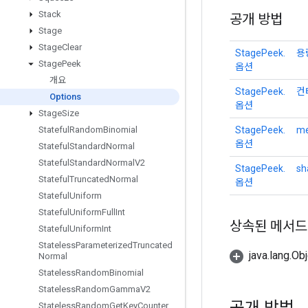
Stack
공개 방법
Stage
Stage
Clear
StagePeek.
용
Stage
Peek
옵션
개요
StagePeek.
컨
Options
옵션
Stage
Size
StagePeek.
me
Stateful
Random
Binomial
옵션
Stateful
Standard
Normal
Stateful
Standard
Normal
V2
StagePeek.
sh
Stateful
Truncated
Normal
옵션
Stateful
Uniform
Stateful
Uniform
Full
Int
상속된 메서드
Stateful
Uniform
Int
Stateless
Parameterized
Truncated
java.lang.
Normal
Stateless
Random
Binomial
Stateless
Random
Gamma
V2
공개 방법
Stateless
Random
Get
Key
Counter