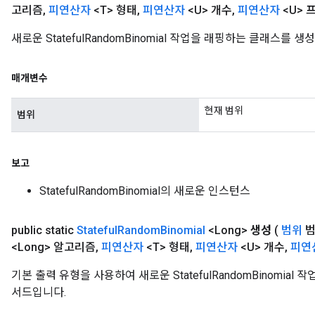
고리즘
,
피연산자
<T> 형태
,
피연산자
<U> 개수
,
피연산자
<U> 
새로운 StatefulRandomBinomial 작업을 래핑하는 클래스를
매개변수
현재 범위
범위
보고
StatefulRandomBinomial의 새로운 인스턴스
public static
Stateful
Random
Binomial
<Long>
생성
(
범위
범
<Long> 알고리즘
,
피연산자
<T> 형태
,
피연산자
<U> 개수
,
피연
기본 출력 유형을 사용하여 새로운 StatefulRandomBinomia
서드입니다.