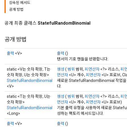
상속된 메서드
공개 방법
공개 최종 클래스
StatefulRandomBinomial
공개 방법
출력
<V>
출력
()
텐서의 기호 핸들을 반환합니다.
static <V는 숫자 확장, T는
생성
(
범위
범위,
피연산자
<?> 리소스,
피
숫자 확장, U는 숫자 확장>
연산자
<U> 개수,
피연산자
<U> 프로브, Cla
StatefulRandomBinomial
새로운 StatefulRandomBinomial
<V>
다.
static <T는 숫자 확장, U는
생성
(
범위
범위,
피연산자
<?> 리소스,
피
숫자 확장>
연산자
<U> 개수,
피연산자
<U> 프로브)
StatefulRandomBinomial
기본 출력 유형을 사용하여 새로운 Statefu
<Long>
성하는 팩토리 메서드입니다.
출력
<V>
출력
()