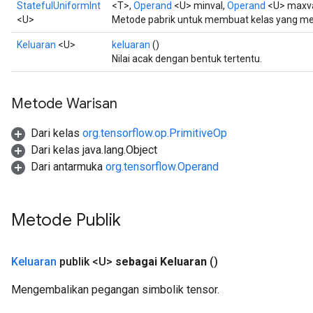
StatefulUniformInt
<T>,
Operand
<U> minval,
Operand
<U> maxva
<U>
Metode pabrik untuk membuat kelas yang me
Keluaran
<U>
keluaran
()
Nilai acak dengan bentuk tertentu.
Metode Warisan
Dari kelas
org.tensorflow.op.PrimitiveOp
Dari kelas java.lang.Object
Dari antarmuka
org.tensorflow.Operand
Metode Publik
Keluaran
publik <U>
sebagai Keluaran
()
Mengembalikan pegangan simbolik tensor.