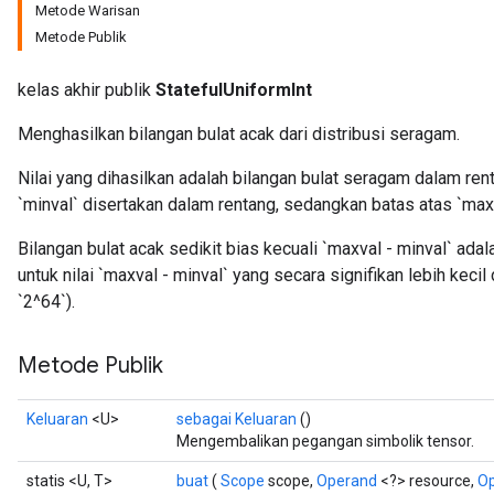
Metode Warisan
Metode Publik
kelas akhir publik
StatefulUniformInt
Menghasilkan bilangan bulat acak dari distribusi seragam.
Nilai yang dihasilkan adalah bilangan bulat seragam dalam ren
`minval` disertakan dalam rentang, sedangkan batas atas `maxv
Bilangan bulat acak sedikit bias kecuali `maxval - minval` ada
untuk nilai `maxval - minval` yang secara signifikan lebih kecil
`2^64`).
x
Metode Publik
Keluaran
<U>
sebagai Keluaran
()
Mengembalikan pegangan simbolik tensor.
statis <U, T>
buat
(
Scope
scope,
Operand
<?> resource,
O