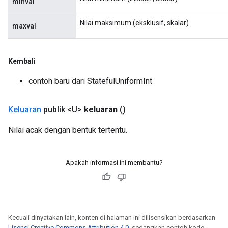
minval
Nilai maksimum (eksklusif, skalar).
maxval
Kembali
contoh baru dari StatefulUniformInt
Keluaran
publik <U>
keluaran
()
Nilai acak dengan bentuk tertentu.
Apakah informasi ini membantu?
Kecuali dinyatakan lain, konten di halaman ini dilisensikan berdasarkan
Lisensi Creative Commons Attribution 4.0
, sedangkan contoh kode