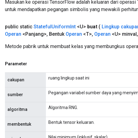
Masukan ke operasi TensorFlow adalah keluaran dari operasi 
untuk mendapatkan pegangan simbolis yang mewakili perhitun
public static
Stateful
Uniform
Int
<U>
buat
(
Lingkup cakupa
Operan
<Panjang>
,
Bentuk
Operan
<T>
,
Operan
<U> minval
,
Metode pabrik untuk membuat kelas yang membungkus operasi
Parameter
ruang lingkup saat ini
cakupan
Pegangan variabel sumber daya yang menyim
sumber
Algoritma RNG.
algoritma
Bentuk tensor keluaran.
membentuk
Nilai minimum (inklusif, skalar).