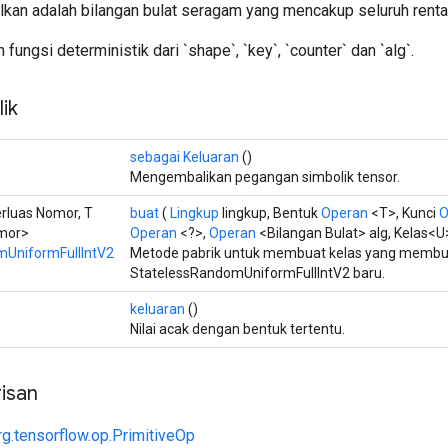
ilkan adalah bilangan bulat seragam yang mencakup seluruh renta
fungsi deterministik dari `shape`, `key`, `counter` dan `alg`.
ik
sebagai Keluaran
()
Mengembalikan pegangan simbolik tensor.
rluas Nomor, T
buat
(
Lingkup
lingkup, Bentuk
Operan
<T>, Kunci
O
mor>
Operan
<?>,
Operan
<Bilangan Bulat> alg, Kelas<U>
mUniformFullIntV2
Metode pabrik untuk membuat kelas yang membu
StatelessRandomUniformFullIntV2 baru.
keluaran
()
Nilai acak dengan bentuk tertentu.
isan
rg.tensorflow.op.PrimitiveOp