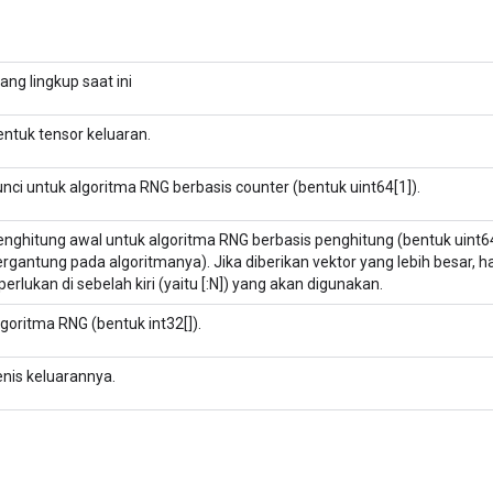
ang lingkup saat ini
entuk tensor keluaran.
nci untuk algoritma RNG berbasis counter (bentuk uint64[1]).
enghitung awal untuk algoritma RNG berbasis penghitung (bentuk uint64
rgantung pada algoritmanya). Jika diberikan vektor yang lebih besar, 
perlukan di sebelah kiri (yaitu [:N]) yang akan digunakan.
goritma RNG (bentuk int32[]).
enis keluarannya.