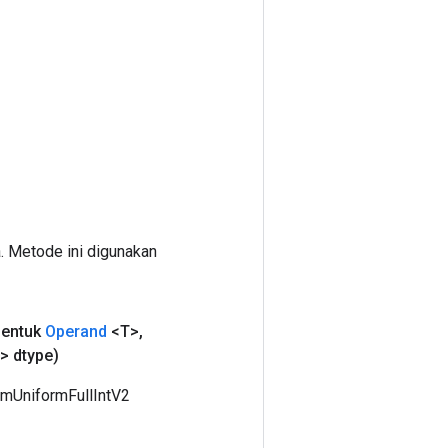
. Metode ini digunakan
entuk
Operand
<T>
,
> dtype)
mUniformFullIntV2