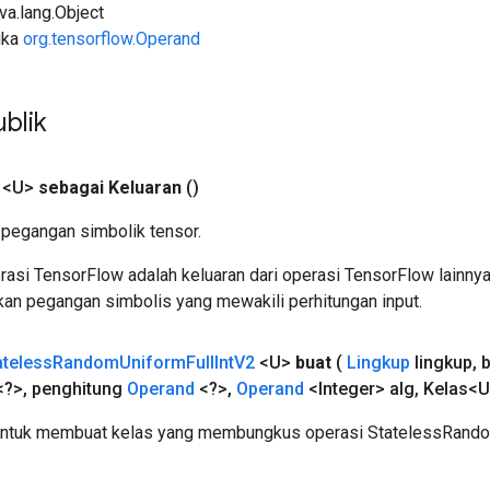
ava.lang.Object
uka
org.tensorflow.Operand
blik
 <U>
sebagai Keluaran
()
pegangan simbolik tensor.
asi TensorFlow adalah keluaran dari operasi TensorFlow lainnya
an pegangan simbolis yang mewakili perhitungan input.
ateless
Random
Uniform
Full
Int
V2
<U>
buat
(
Lingkup
lingkup
,
b
<?>
,
penghitung
Operand
<?>
,
Operand
<Integer> alg
,
Kelas<U
untuk membuat kelas yang membungkus operasi StatelessRando