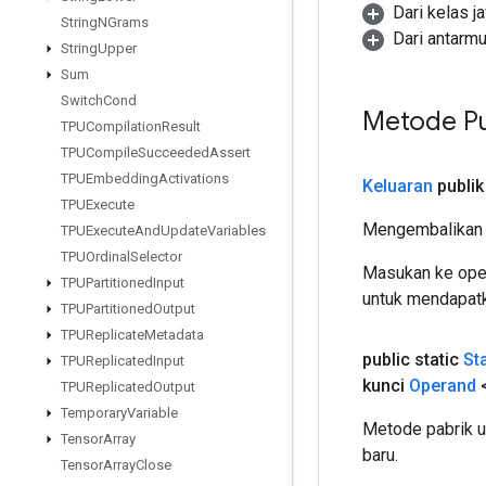
Dari kelas j
String
NGrams
Dari antarm
String
Upper
Sum
Switch
Cond
Metode Pu
TPUCompilation
Result
TPUCompile
Succeeded
Assert
TPUEmbedding
Activations
Keluaran
publik
TPUExecute
Mengembalikan 
TPUExecute
And
Update
Variables
TPUOrdinal
Selector
Masukan ke oper
TPUPartitioned
Input
untuk mendapatk
TPUPartitioned
Output
TPUReplicate
Metadata
public static
St
TPUReplicated
Input
kunci
Operand
TPUReplicated
Output
Temporary
Variable
Metode pabrik 
Tensor
Array
baru.
Tensor
Array
Close