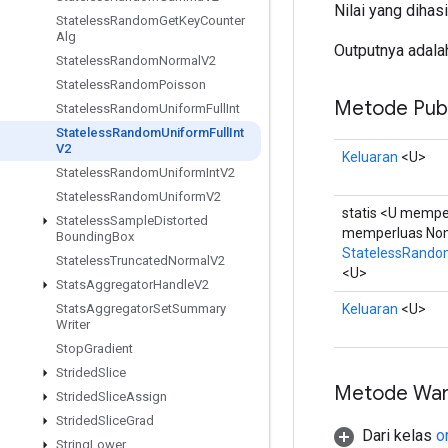
Nilai yang dihas
Stateless
Random
Get
Key
Counter
Alg
Outputnya adalah 
Stateless
Random
Normal
V2
Stateless
Random
Poisson
Metode Publ
Stateless
Random
Uniform
Full
Int
Stateless
Random
Uniform
Full
Int
V2
Keluaran
<U>
Stateless
Random
Uniform
Int
V2
Stateless
Random
Uniform
V2
statis <U mempe
Stateless
Sample
Distorted
memperluas No
Bounding
Box
StatelessRando
Stateless
Truncated
Normal
V2
<U>
Stats
Aggregator
Handle
V2
Keluaran
<U>
Stats
Aggregator
Set
Summary
Writer
Stop
Gradient
Strided
Slice
Metode War
Strided
Slice
Assign
Strided
Slice
Grad
Dari kelas
o
String
Lower