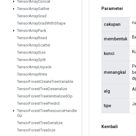
Tensor
Array
Concat
Parameter
Tensor
Array
Gather
Tensor
Array
Grad
ru
Tensor
Array
Grad
With
Shape
cakupan
Tensor
Array
Pack
B
Tensor
Array
Read
membentuk
Tensor
Array
Scatter
Ku
Tensor
Array
Size
kunci
Tensor
Array
Split
P
Tensor
Array
Unpack
menangkal
be
Tensor
Array
Write
di
Tensor
Forest
Create
Tree
Variable
Tensor
Forest
Tree
Deserialize
Al
alg
Tensor
Forest
Tree
Is
Initialized
Op
Tensor
Forest
Tree
Predict
J
tipe
Tensor
Forest
Tree
Resource
Handle
Op
Tensor
Forest
Tree
Serialize
Kembali
Tensor
Forest
Tree
Size