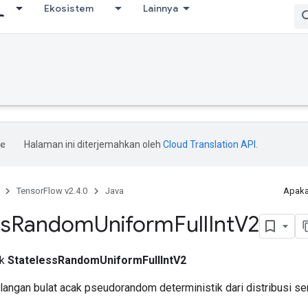
Ekosistem
Lainnya
Halaman ini diterjemahkan oleh
Cloud Translation API
.
TensorFlow v2.4.0
Java
Apaka
ss
Random
Uniform
Full
Int
V2
ik
StatelessRandomUniformFullIntV2
langan bulat acak pseudorandom deterministik dari distribusi s