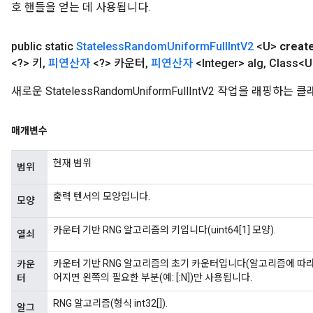
호 핸들을 얻는 데 사용됩니다.
public static
Stateless
Random
Uniform
Full
Int
V2
<U>
creat
<?> 키
,
피연산자
<?> 카운터
,
피연산자
<Integer> alg
,
Class<U>
새로운 StatelessRandomUniformFullIntV2 작업을 래핑
매개변수
현재 범위
범위
출력 텐서의 모양입니다.
모양
카운터 기반 RNG 알고리즘의 키입니다(uint64[1] 모양).
열쇠
카운터 기반 RNG 알고리즘의 초기 카운터입니다(알고리즘에 따라 uint6
카운
어지면 왼쪽의 필요한 부분(예: [:N])만 사용됩니다.
터
RNG 알고리즘(형식 int32[]).
알그