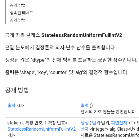
공개 방법
상속된 메서드
공개 방법
x
공개 최종 클래스
StatelessRandomUniformFullIntV2
균일 분포에서 결정론적 의사 난수 난수를 출력합니다.
생성된 값은 `dtype`의 전체 범위를 포괄하는 균일한 정수입니다.
출력은 'shape', 'key', 'counter' 및 'alg'의 결정적 함수입니다.
공개 방법
출력
<U>
출력
()
텐서의 기호 핸들을 반환합니다.
static <U 확장 번호, T 확장 번호>
생성
(
범위
범위,
피연산자
<T> 
StatelessRandomUniformFullIntV2
산자
<Integer> alg, Class<U> 
<U>
새로운 StatelessRandomUn