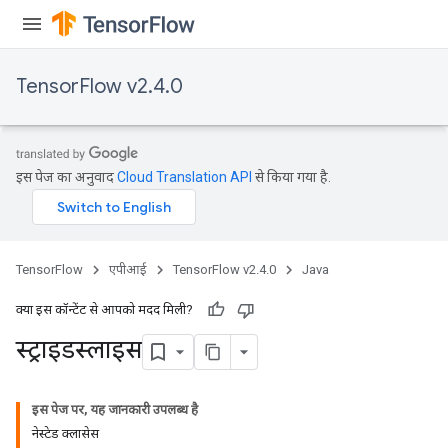
TensorFlow v2.4.0
m
rs
ersGradAccumDebug
इस पेज का अनुवाद
Cloud Translation API
से किया गया है.
eters
metersGradAccumDebug
ters
metersGradAccumDebug
TensorFlow
एपीआई
TensorFlow v2.4.0
Java
ropParameters
s
क्या इस कॉन्टेंट से आपको मदद मिली?
ersGradAccumDebug
स्ट्राइडस्लाइस
ghtParameters
meters
ametersGradAccumDebug
इस पेज पर, यह जानकारी उपलब्ध है
adParameters
नेस्टेड क्लासेस
radParametersGradAccumDebug