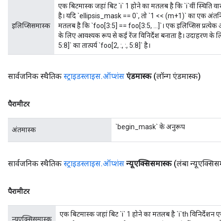
एक बिटमास्क जहां बिट `i` 1 होने का मतलब है कि `i`वीं स्थिति व
है। यदि `ellipsis_mask == 0`, तो `1 << (m+1)` का एक अंतर्न
इलिप्सिसमास्क
मतलब है कि `foo[3:5] == foo[3:5, ...]`। एक इलिप्सिस प्रत्येक आ
के लिए आवश्यक रूप से कई रेंज विनिर्देश बनाता है। उदाहरण के ल
5:8]` का तात्पर्य `foo[2, :, :, 5:8]` है।
सार्वजनिक स्थैतिक
स्ट्राइडस्लाइस
.
ऑप्शंस
एंडमास्क
(लॉन्ग एंडमास्क)
पैरामीटर
`begin_mask` के अनुरूप
अंतमास्क
सार्वजनिक स्थैतिक
स्ट्राइडस्लाइस
.
ऑप्शंस
न्यूएक्सिसमास्क
(लंबा न्यूएक्सिस
पैरामीटर
एक बिटमास्क जहां बिट `i` 1 होने का मतलब है `i`th विनिर्दे
न्यूएक्सिसमास्क