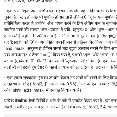
एक `(1, 3, 4)` टेंसर उत्पन्न करता है।
- एक श्रेणी `शुरू: अंत: आगे बढ़ना`। इसका उपयोग यह निर्दिष्ट करने के
चुनना है। `स्ट्राइड` कोई भी पूर्णांक हो सकता है लेकिन 0. `शुरू` एक पूर्ण
प्रतिनिधित्व करता है जबकि `अंत` चयन करने के लिए अंतिम मान के सूचकांक क
चयनित मानों की संख्या `अंत - प्रारंभ` है यदि `स्ट्राइड> 0` और `शुरू - अंत`
हो सकते हैं जहां `-1` अंतिम तत्व है, `-2` अंतिम से दूसरा तत्व है। `begin_m
गए `begin` को `0` के अंतर्निहित प्रभावी मान से प्रतिस्थापित किया जाए य
`end_mask` अनुरूप है लेकिन सबसे बड़ा खुला अंतराल बनाने के लिए आवश्
एक आकार `(3,)` टेंसर `foo[:]` दिया गया है, प्रभावी `शुरू` और `अंत` `0` 
बराबर है, जिसमें `0` और `2` का प्रभावी `शुरुआत` और `अंत` है। एक अन्य 
तत्वों में) को हटाते हुए टेंसर के पहले आयाम को उलट देता है। उदाहरण के लिए
- एक एकल सूचकांक. इसका उपयोग केवल उन तत्वों को रखने के लिए किया ज
उदाहरण के लिए (`foo[2, :]` एक आकार `(5,6)` टेंसर पर एक आकार `(6,)` ट
और `shnk_axis_mask` में एन्कोड किया गया है।
प्रत्येक वैचारिक श्रेणी विनिर्देश ऑप के तर्क में एन्कोड किया गया है। इस
सबसे अच्छी तरह से समझा जा सकता है। विशेष रूप से, `foo[1, 2:4, None, .