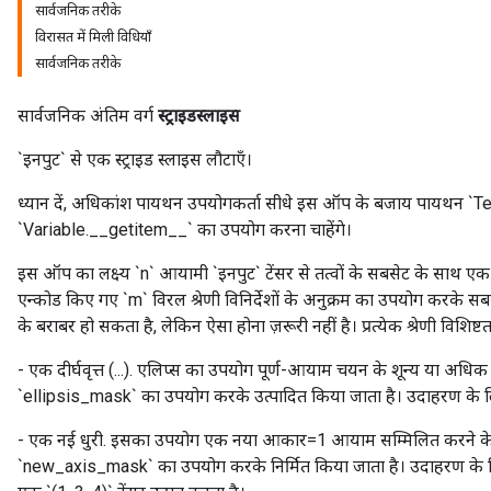
सार्वजनिक तरीके
rameters
विरासत में मिली विधियाँ
ParametersGradAccumDebug
सार्वजनिक तरीके
eters
metersGradAccumDebug
सार्वजनिक अंतिम वर्ग
स्ट्राइडस्लाइस
ientDescentParameters
dientDescentParametersGradAccumDebug
`इनपुट` से एक स्ट्राइड स्लाइस लौटाएँ।
ध्यान दें, अधिकांश पायथन उपयोगकर्ता सीधे इस ऑप के बजाय पायथन `
`Variable.__getitem__` का उपयोग करना चाहेंगे।
इस ऑप का लक्ष्य `n` आयामी `इनपुट` टेंसर से तत्वों के सबसेट के साथ एक नय
एन्कोड किए गए `m` विरल श्रेणी विनिर्देशों के अनुक्रम का उपयोग करके सबसेट
के बराबर हो सकता है, लेकिन ऐसा होना ज़रूरी नहीं है। प्रत्येक श्रेणी विशिष्टत
- एक दीर्घवृत्त (...). एलिप्स का उपयोग पूर्ण-आयाम चयन के शून्य या अध
`ellipsis_mask` का उपयोग करके उत्पादित किया जाता है। उदाहरण के लिए,
- एक नई धुरी. इसका उपयोग एक नया आकार=1 आयाम सम्मिलित करने के
`new_axis_mask` का उपयोग करके निर्मित किया जाता है। उदाहरण के लिए, 