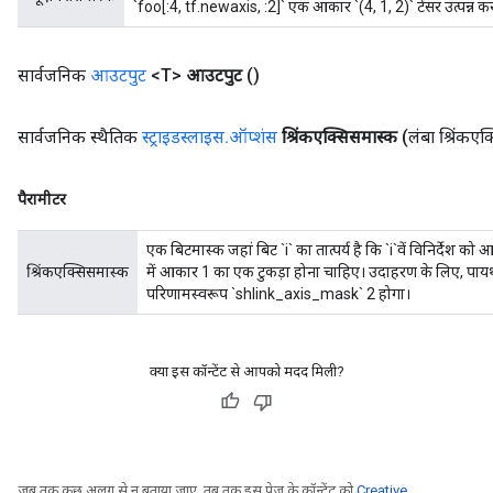
`foo[:4, tf.newaxis, :2]` एक आकार `(4, 1, 2)` टेंसर उत्पन्न कर
सार्वजनिक
आउटपुट
<T>
आउटपुट
()
सार्वजनिक स्थैतिक
स्ट्राइडस्लाइस
.
ऑप्शंस
श्रिंकएक्सिसमास्क
(लंबा श्रिंकए
पैरामीटर
एक बिटमास्क जहां बिट `i` का तात्पर्य है कि `i`वें विनिर्देश
श्रिंकएक्सिसमास्क
में आकार 1 का एक टुकड़ा होना चाहिए। उदाहरण के लिए, पायथन
परिणामस्वरूप `shlink_axis_mask` 2 होगा।
क्या इस कॉन्टेंट से आपको मदद मिली?
जब तक कुछ अलग से न बताया जाए, तब तक इस पेज के कॉन्टेंट को
Creative