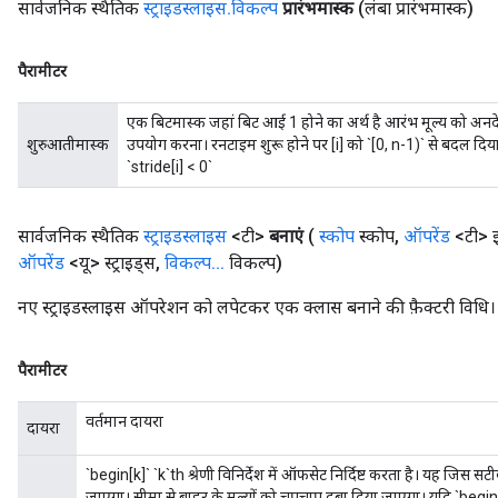
सार्वजनिक स्थैतिक
स्ट्राइडस्लाइस
.
विकल्प
प्रारंभमास्क
(लंबा प्रारंभमास्क)
पैरामीटर
एक बिटमास्क जहां बिट आई 1 होने का अर्थ है आरंभ मूल्य को अ
शुरुआतीमास्क
उपयोग करना। रनटाइम शुरू होने पर [i] को `[0, n-1)` से बदल दिया
`stride[i] < 0`
सार्वजनिक स्थैतिक
स्ट्राइडस्लाइस
<टी>
बनाएं
(
स्कोप
स्कोप
,
ऑपरेंड
<टी> 
ऑपरेंड
<यू> स्ट्राइड्स
,
विकल्प
.
.
.
विकल्प)
नए स्ट्राइडस्लाइस ऑपरेशन को लपेटकर एक क्लास बनाने की फ़ैक्टरी विधि।
पैरामीटर
वर्तमान दायरा
दायरा
`begin[k]` `k`th श्रेणी विनिर्देश में ऑफसेट निर्दिष्ट करता है। यह जिस सट
जाएगा। सीमा से बाहर के मूल्यों को चुपचाप दबा दिया जाएगा। यदि `beg