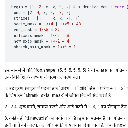
begin
=
[
1
,
2
,
x
,
x
,
0
,
x
]
#
x
denotes
don
'
t
care
end
=
[
2
,
4
,
x
,
x
,
-
3
,
x
]
strides
=
[
1
,
1
,
x
,
x
,
-
1
,
1
]
begin_mask
=
1<<4
|
1<<5
=
48
end_mask
=
1<<5
=
32
ellipsis_mask
=
1<<3
=
8
new_axis_mask
=
1<<2
=
4
shrink_axis_mask
=
1<<0
=
1
इस मामले में यदि `foo.shape` (5, 5, 5, 5, 5, 5) है तो स्लाइस का अंतिम आ
तर्क विनिर्देश के माध्यम से चरण दर चरण चलें।
1. उदाहरण स्लाइस में पहला तर्क `प्रारंभ = 1` और `अंत = प्रारंभ + 1 = 2` म
के लिए हम `shrank_axis_mask` में उचित बिट भी सेट करते हैं।
2. `2:4` शुरू करने, समाप्त करने और आगे बढ़ने में 2, 4, 1 का योगदान देता 
3. कोई नहीं `tf.newaxis` का पर्यायवाची है। इसका मतलब है कि अंति
डमी मानों को आरंभ, अंत और प्रगति में योगदान दिया जाता है, जबकि ne