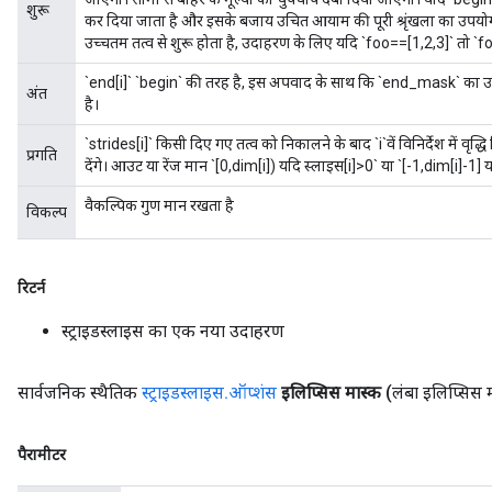
शुरू
कर दिया जाता है और इसके बजाय उचित आयाम की पूरी श्रृंखला का उपयोग
उच्चतम तत्व से शुरू होता है, उदाहरण के लिए यदि `foo==[1,2,3]` तो `
`end[i]` `begin` की तरह है, इस अपवाद के साथ कि `end_mask` का उपयोग
अंत
है।
`strides[i]` किसी दिए गए तत्व को निकालने के बाद `i`वें विनिर्देश में वृद्
प्रगति
देंगे। आउट या रेंज मान `[0,dim[i]) यदि स्लाइस[i]>0` या `[-1,dim[i]-1] य
वैकल्पिक गुण मान रखता है
विकल्प
रिटर्न
स्ट्राइडस्लाइस का एक नया उदाहरण
सार्वजनिक स्थैतिक
स्ट्राइडस्लाइस
.
ऑप्शंस
इलिप्सिस मास्क
(लंबा इलिप्सिस 
पैरामीटर