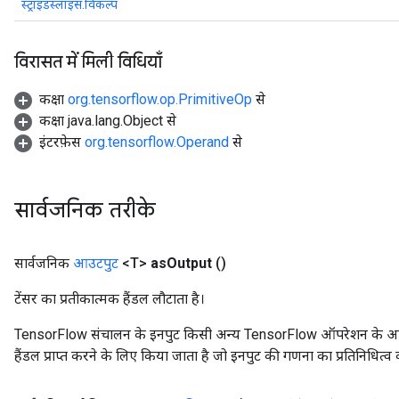
स्ट्राइडस्लाइस.विकल्प
x
विरासत में मिली विधियाँ
कक्षा
org.tensorflow.op.PrimitiveOp
से
कक्षा java.lang.Object से
इंटरफ़ेस
org.tensorflow.Operand
से
सार्वजनिक तरीके
सार्वजनिक
आउटपुट
<T>
as
Output
()
टेंसर का प्रतीकात्मक हैंडल लौटाता है।
TensorFlow संचालन के इनपुट किसी अन्य TensorFlow ऑपरेशन के आउटप
हैंडल प्राप्त करने के लिए किया जाता है जो इनपुट की गणना का प्रतिनिधित्व 