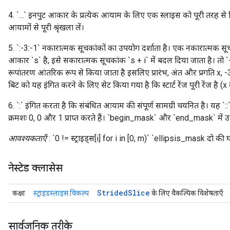
4. `...` इनपुट आकार के प्रत्येक आयाम के लिए एक स्लाइस को पूरी तरह से
आयामों से पूरी श्रृंखला लें।
5. `:-3:-1` नकारात्मक सूचकांकों का उपयोग दर्शाता है। एक नकारात्मक 
आकार `s` है, इसे सकारात्मक सूचकांक `s + i` में बदल दिया जाता है। तो `
रूपांतरण आंतरिक रूप से किया जाता है इसलिए प्रारंभ, अंत और प्रगति x, -
बिट को यह इंगित करने के लिए सेट किया गया है कि स्टार्ट रेंज पूरी रेंज है 
6. `:` इंगित करता है कि संबंधित आयाम की संपूर्ण सामग्री चयनित है। यह `::
क्रमशः 0, 0 और 1 प्राप्त करते हैं। `begin_mask` और `end_mask` में उपय
आवश्यकताएँ
: `0 != स्ट्राइड्स[i] for i in [0, m)` `ellipsis_mask दो क
नेस्टेड क्लासेस
Strided
Slice
कक्षा
स्ट्राइडस्लाइस.विकल्प
के लिए वैकल्पिक विशेषताएँ
सार्वजनिक तरीके