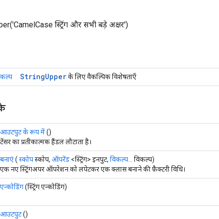
er('CamelCase स्ट्रिंग और सभी बड़े अक्षर')
String
Upper
िकल्प
के लिए वैकल्पिक विशेषताएँ
के
आउटपुट के रूप में
()
टेंसर का प्रतीकात्मक हैंडल लौटाता है।
बनाएं
(
स्कोप
स्कोप,
ऑपरेंड
<स्ट्रिंग> इनपुट,
विकल्प...
विकल्प)
एक नए स्ट्रिंगअपर ऑपरेशन को लपेटकर एक क्लास बनाने की फ़ैक्टरी विधि।
एन्कोडिंग
(स्ट्रिंग एन्कोडिंग)
आउटपुट
()