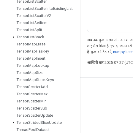
Tensor
List
Scatter
Tensor
List
Scatter
Into
Existing
List
Tensor
List
Scatter
V2
Tensor
List
Set
Item
Tensor
List
Split
Tensor
List
Stack
जब तक कुछ अलग से न बताया जाए
Tensor
Map
Erase
लाइसेंस मिला है. ज़्यादा जानकारी
Tensor
Map
Has
Key
है. कुछ कॉन्टेंट को,
numpy lice
Tensor
Map
Insert
आखिरी बार 2025-07-27 (UTC)
Tensor
Map
Lookup
Tensor
Map
Size
Tensor
Map
Stack
Keys
Tensor
Scatter
Add
जुड़े रहें
Tensor
Scatter
Max
ब्लॉग
Tensor
Scatter
Min
फ़ोरम
Tensor
Scatter
Sub
Tensor
Scatter
Update
GitHub
Tensor
Strided
Slice
Update
Twitter
Thread
Pool
Dataset