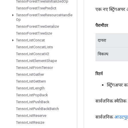
Tensor
Forest
Tree
Is
Initialized
Op
Tensor
Forest
Tree
Predict
एक नए स्ट्रिंगअपर
Tensor
Forest
Tree
Resource
Handle
Op
पैरामीटर
Tensor
Forest
Tree
Serialize
Tensor
Forest
Tree
Size
दायरा
Tensor
List
Concat
Tensor
List
Concat
Lists
विकल्प
Tensor
List
Concat
V2
Tensor
List
Element
Shape
Tensor
List
From
Tensor
रिटर्न
Tensor
List
Gather
Tensor
List
Get
Item
स्ट्रिंगअपर
Tensor
List
Length
Tensor
List
Pop
Back
सार्वजनिक स्थैतिक
Tensor
List
Push
Back
Tensor
List
Push
Back
Batch
Tensor
List
Reserve
सार्वजनिक
आउटपु
Tensor
List
Resize