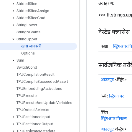
उदाहरण:
Strided
Slice
Strided
Slice
Assign
>>> tf.strings.upp
Strided
Slice
Grad
String
Lower
नेस्टेड क्लासेस
String
NGrams
String
Upper
कक्षा
स्ट्रिंगअपर.व
खास जानकारी
Options
Sum
सार्वजनिक तरी
Switch
Cond
TPUCompilation
Result
आउटपुट
<स्ट्रिंग>
TPUCompile
Succeeded
Assert
TPUEmbedding
Activations
TPUExecute
स्थिर
स्ट्रिंगअपर
TPUExecute
And
Update
Variables
TPUOrdinal
Selector
स्थिर
TPUPartitioned
Input
स्ट्रिंगअपर.विकल्प
TPUPartitioned
Output
आउटपुट
<स्ट्रिंग>
TPUReplicate
Metadata