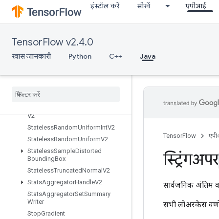
इंस्टॉल करें
सीखें
एपीआई
StatelessParameterizedTruncated
Normal
StatelessRandomBinomial
TensorFlow v2.4.0
StatelessRandomGammaV2
StatelessRandomGetKeyCounter
खास जानकारी
Python
C++
Java
Alg
Stateless
Random
Normal
V2
Stateless
Random
Poisson
Stateless
Random
Uniform
Full
Int
Stateless
Random
Uniform
Full
Int
V2
Stateless
Random
Uniform
Int
V2
TensorFlow
एप
Stateless
Random
Uniform
V2
Stateless
Sample
Distorted
स्ट्रिंगअपर
Bounding
Box
Stateless
Truncated
Normal
V2
Stats
Aggregator
Handle
V2
सार्वजनिक अंतिम व
Stats
Aggregator
Set
Summary
Writer
सभी लोअरकेस वर्णों
Stop
Gradient