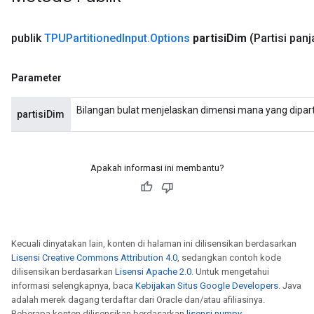
publik
TPUPartitioned
Input
.
Options
partisi
Dim
(Partisi pan
Parameter
Bilangan bulat menjelaskan dimensi mana yang dipartis
partisiDim
Apakah informasi ini membantu?
Kecuali dinyatakan lain, konten di halaman ini dilisensikan berdasarkan
Lisensi Creative Commons Attribution 4.0
, sedangkan contoh kode
dilisensikan berdasarkan
Lisensi Apache 2.0
. Untuk mengetahui
informasi selengkapnya, baca
Kebijakan Situs Google Developers
. Java
adalah merek dagang terdaftar dari Oracle dan/atau afiliasinya.
Beberapa konten dilisensikan berdasarkan
lisensi numpy
.