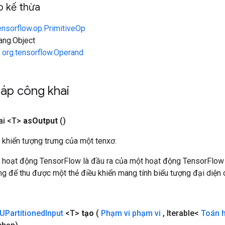
 kế thừa
ensorflow.op.PrimitiveOp
lang.Object
n
org.tensorflow.Operand
áp công khai
ai <T>
as
Output
()
 khiển tượng trưng của một tenxơ.
 hoạt động TensorFlow là đầu ra của một hoạt động TensorFlow
 để thu được một thẻ điều khiển mang tính biểu tượng đại diện c
UPartitioned
Input
<T>
tạo
(
Phạm vi phạm vi
,
Iterable<
Toán 