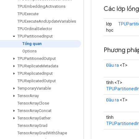
TPUEmbedding
Activations
Các lớp lồn
TPUExecute
TPUExecute
And
Update
Variables
lớp
TPUPartit
TPUOrdinal
Selector
học
TPUPartitioned
Input
Tổng quan
Phương pháp
Options
TPUPartitioned
Output
Đầu ra
<T>
TPUReplicate
Metadata
TPUReplicated
Input
TPUReplicated
Output
tĩnh <T>
Temporary
Variable
TPUPartitionedI
Tensor
Array
Đầu ra
<T>
Tensor
Array
Close
Tensor
Array
Concat
tĩnh
Tensor
Array
Gather
TPUPartitionedI
Tensor
Array
Grad
Tensor
Array
Grad
With
Shape