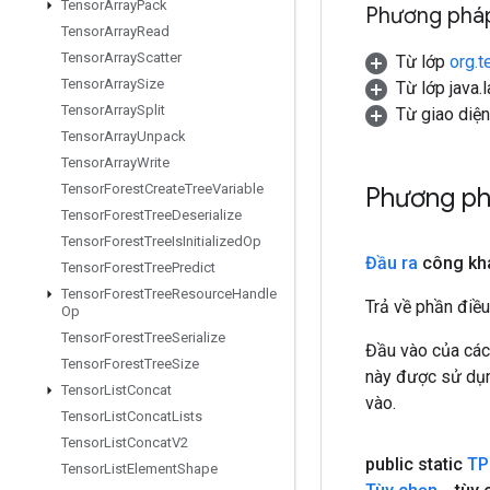
Tensor
Array
Pack
Phương pháp
Tensor
Array
Read
Tensor
Array
Scatter
Từ lớp
org.t
Tensor
Array
Size
Từ lớp java.
Tensor
Array
Split
Từ giao diệ
Tensor
Array
Unpack
Tensor
Array
Write
Tensor
Forest
Create
Tree
Variable
Phương ph
Tensor
Forest
Tree
Deserialize
Tensor
Forest
Tree
Is
Initialized
Op
Đầu ra
công kh
Tensor
Forest
Tree
Predict
Tensor
Forest
Tree
Resource
Handle
Trả về phần điều
Op
Tensor
Forest
Tree
Serialize
Đầu vào của các
Tensor
Forest
Tree
Size
này được sử dụng
Tensor
List
Concat
vào.
Tensor
List
Concat
Lists
Tensor
List
Concat
V2
public static
TP
Tensor
List
Element
Shape