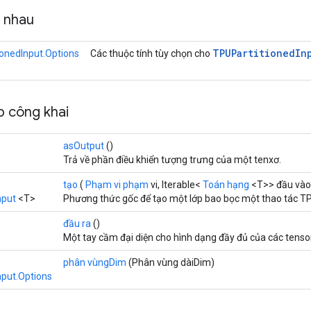
g nhau
TPUPartitioned
In
ionedInput.Options
Các thuộc tính tùy chọn cho
 công khai
asOutput
()
Trả về phần điều khiển tượng trưng của một tenxơ.
tạo
(
Phạm vi phạm
vi, Iterable<
Toán hạng
<T>> đầu vào
nput
<T>
Phương thức gốc để tạo một lớp bao bọc một thao tác TP
đầu ra
()
Một tay cầm đại diện cho hình dạng đầy đủ của các tens
phân vùngDim
(Phân vùng dàiDim)
nput.Options