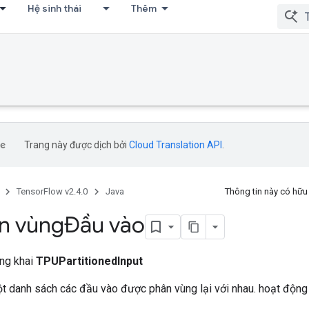
Hệ sinh thái
Thêm
Trang này được dịch bởi
Cloud Translation API
.
TensorFlow v2.4.0
Java
Thông tin này có hữ
n vùngĐầu vào
ông khai
TPUPartitionedInput
 danh sách các đầu vào được phân vùng lại với nhau. hoạt động