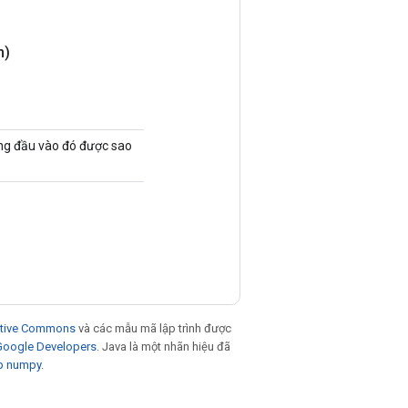
m)
ững đầu vào đó được sao
eative Commons
và các mẫu mã lập trình được
 Google Developers
. Java là một nhãn hiệu đã
p numpy
.