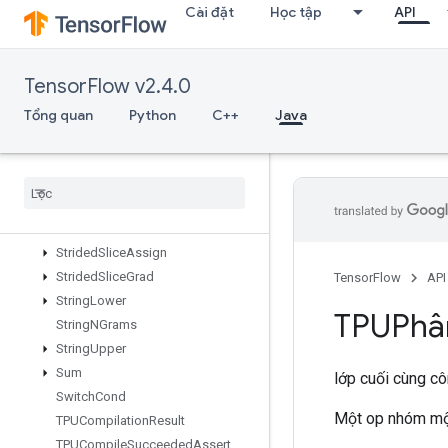
StatelessRandomUniformFullIntV
Cài đặt
Học tập
API
2
StatelessRandomUniformIntV2
StatelessRandomUniformV2
TensorFlow v2.4.0
StatelessSampleDistortedBoundingBox
Tổng quan
Python
C++
Java
StatelessTruncatedNormalV2
Stats
Aggregator
Handle
V2
Stats
Aggregator
Set
Summary
Writer
Stop
Gradient
Strided
Slice
Strided
Slice
Assign
Strided
Slice
Grad
TensorFlow
API
String
Lower
TPUPhâ
String
NGrams
String
Upper
Sum
lớp cuối cùng c
Switch
Cond
Một op nhóm một
TPUCompilation
Result
TPUCompile
Succeeded
Assert