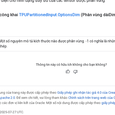
 diện cho hình dạng đầy đủ của các tensor được phân vùng.
 công khai
TPUPartitioned
Input
.
Options
Dim
(Phân vùng dài
Di
Một số nguyên mô tả kích thước nào được phân vùng. -1 có nghĩa là nh
chép.
Thông tin này có hữu ích không cho bạn không?
 dung của trang này được cấp phép theo
Giấy phép ghi nhận tác giả 4.0 của Cr
Apache 2.0
. Để xem chi tiết, vui lòng tham khảo
Chính sách trên trang web của
 các đơn vị liên kết của Oracle. Một số nội dung được cấp phép theo
giấy phé
 2025-07-27 UTC.