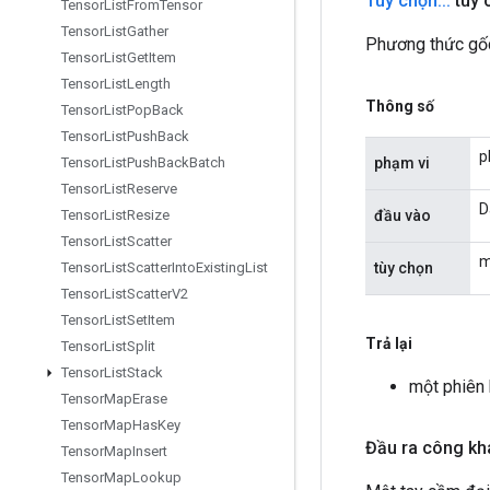
Tùy chọn
.
.
.
tùy 
Tensor
List
From
Tensor
Tensor
List
Gather
Phương thức gốc
Tensor
List
Get
Item
Tensor
List
Length
Thông số
Tensor
List
Pop
Back
Tensor
List
Push
Back
p
phạm vi
Tensor
List
Push
Back
Batch
Tensor
List
Reserve
D
đầu vào
Tensor
List
Resize
Tensor
List
Scatter
m
tùy chọn
Tensor
List
Scatter
Into
Existing
List
Tensor
List
Scatter
V2
Tensor
List
Set
Item
Trả lại
Tensor
List
Split
Tensor
List
Stack
một phiên
Tensor
Map
Erase
Tensor
Map
Has
Key
Đầu ra công kh
Tensor
Map
Insert
Tensor
Map
Lookup