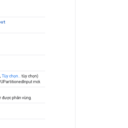
put
,
Tùy chọn...
tùy chọn)
UPartitionedInput mới.
or được phân vùng.