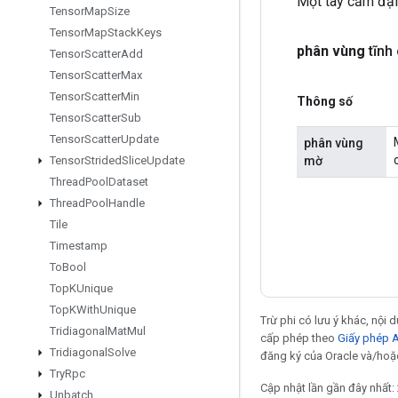
Một tay cầm đại
Tensor
Map
Size
Tensor
Map
Stack
Keys
phân vùng
tĩnh
Tensor
Scatter
Add
Tensor
Scatter
Max
Tensor
Scatter
Min
Thông số
Tensor
Scatter
Sub
Tensor
Scatter
Update
phân vùng
mờ
Tensor
Strided
Slice
Update
Thread
Pool
Dataset
Thread
Pool
Handle
Tile
Timestamp
To
Bool
Top
KUnique
Top
KWith
Unique
Trừ phi có lưu ý khác, nội
Tridiagonal
Mat
Mul
cấp phép theo
Giấy phép 
Tridiagonal
Solve
đăng ký của Oracle và/hoặc
Try
Rpc
Cập nhật lần gần đây nhất:
Unbatch