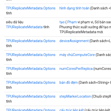
TPUReplicateMetadata.Options
hình dạng tính toán
(Danh sách <D
tĩnh
siêu dữ liệu
tạo
(
Phạm
vi phạm vi, Số bản sa
TPUReplicateMetadata
tĩnh
Phương thức xuất xưởng để tạo m
TPUReplicateMetadata mới.
TPUReplicateMetadata.Options
deviceAssignment
(Danh sách<L
tĩnh
TPUReplicateMetadata.Options
máy chủComputeCore
(Danh sá
tĩnh
TPUReplicateMetadata.Options
numCoresPerReplica
(numCoresP
tĩnh
TPUReplicateMetadata.Options
bản đồ đệm
(Danh sách<String> 
tĩnh
TPUReplicateMetadata.Options
stepMarkerLocation
(Chuỗi step
tĩnh
TPUReplicateMetadata.Options
cấu trúc liên kết
(cấu trúc liên kết