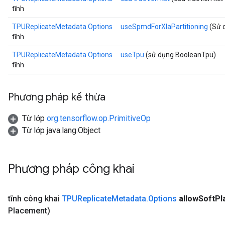
tĩnh
TPUReplicateMetadata.Options
useSpmdForXlaPartitioning
(Sử 
tĩnh
TPUReplicateMetadata.Options
useTpu
(sử dụng BooleanTpu)
x
tĩnh
Phương pháp kế thừa
Từ lớp
org.tensorflow.op.PrimitiveOp
Từ lớp java.lang.Object
Phương pháp công khai
tĩnh công khai
TPUReplicate
Metadata
.
Options
allow
Soft
Pl
Placement)