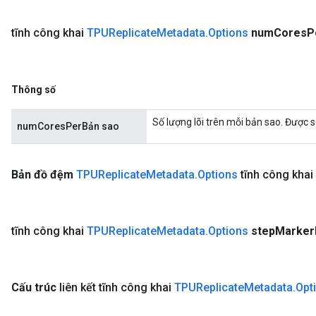
tĩnh công khai
TPUReplicate
Metadata
.
Options
num
Cores
P
Thông số
Số lượng lõi trên mỗi bản sao. Được
numCoresPerBản sao
Bản đồ đệm
TPUReplicate
Metadata
.
Options
tĩnh công khai
tĩnh công khai
TPUReplicate
Metadata
.
Options
step
Marker
Cấu trúc
liên kết tĩnh công khai
TPUReplicate
Metadata
.
Opt