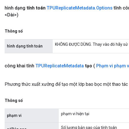
hình dạng
tính toán
TPUReplicate
Metadata
.
Options
tĩnh cô
<Dài>)
Thông số
KHÔNG ĐƯỢC DÙNG. Thay vào đó hãy sử 
hình dạng tính toán
công khai tĩnh
TPUReplicate
Metadata
tạo
(
Phạm vi phạm v
Phương thức xuất xưởng để tạo một lớp bao bọc một thao tá
Thông số
phạm vi hiện tại
phạm vi
Số lượng bản sao của tính toán