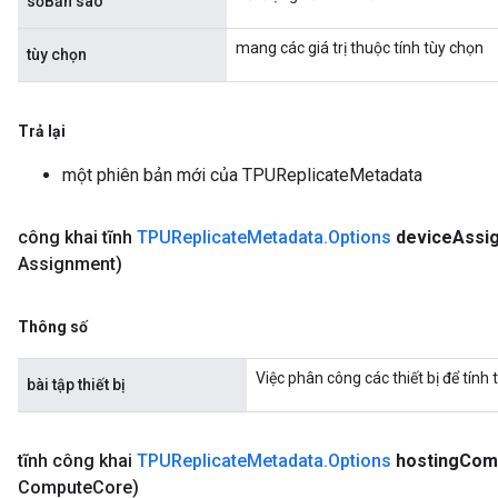
sốBản sao
mang các giá trị thuộc tính tùy chọn
tùy chọn
Trả lại
một phiên bản mới của TPUReplicateMetadata
công khai tĩnh
TPUReplicate
Metadata
.
Options
device
Assi
Assignment)
Thông số
Việc phân công các thiết bị để tính 
bài tập thiết bị
tĩnh công khai
TPUReplicate
Metadata
.
Options
hosting
Com
Compute
Core)