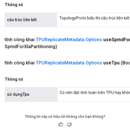
Thông số
TopologyProto biểu thị cấu trúc liên kết
cấu trúc liên kết
tĩnh công khai
TPUReplicate
Metadata
.
Options
use
Spmd
Fo
Spmd
For
Xla
Partitioning)
tĩnh công khai
TPUReplicate
Metadata
.
Options
use
Tpu
(Bo
Thông số
Có nên đặt tính toán trên TPU hay khô
sử dụngTpu
Thông tin này có hữu ích không cho bạn không?