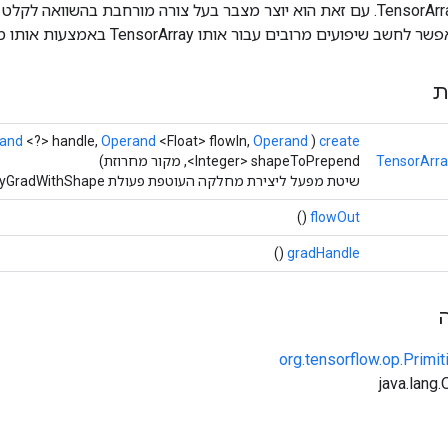
שיפועים מרובים עבור אותו TensorArray באמצעות אותו מצבר.
ת
and
<?> handle,
Operand
<Float> flowIn,
Operand
(
create
TensorArr
<Integer> shapeToPrepend, מקור מחרוזת)
שיטת מפעל ליצירת מחלקה העוטפת פעולת TensorArrayGradWithShape חדשה.
()
flowOut
()
gradHandle
org.tensorflow.op.Primi