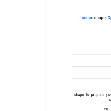
scope
scope
,
O
וקטור int32 המייצג צורה. לאלמנטים במצטבר הגרדיאנט תהיה צורה שהיא ערך shape_to_prepend