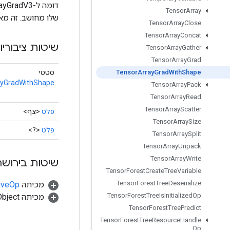
Tensor
Array
שלו מחושב. זה מאפשר לחשב 
Tensor
Array
Close
Tensor
Array
Concat
שיטות ציבוריו
Tensor
Array
Gather
Tensor
Array
Grad
סטטי
Tensor
Array
Grad
With
Shape
ayGradWithShape
Tensor
Array
Pack
Tensor
Array
Read
Tensor
Array
Scatter
פלט
<צף>
Tensor
Array
Size
פלט
<?>
Tensor
Array
Split
Tensor
Array
Unpack
Tensor
Array
Write
שיטות בירושה
Tensor
Forest
Create
Tree
Variable
Tensor
Forest
Tree
Deserialize
מכיתה
tiveOp
Tensor
Forest
Tree
Is
Initialized
Op
מכיתה java.lang.Object
Tensor
Forest
Tree
Predict
Tensor
Forest
Tree
Resource
Handle
Op