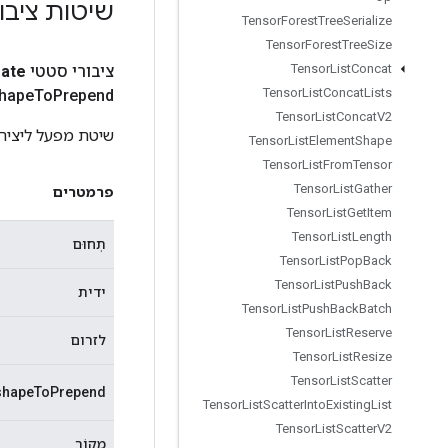
שיטות ציבו
Tensor
Forest
Tree
Serialize
Tensor
Forest
Tree
Size
Tensor
List
Concat
ציבורי סטטי
eate
Tensor
List
Concat
Lists
shape
To
Prepend
Tensor
List
Concat
V2
שיטת מפעל ליצירת מחלקה העוט
Tensor
List
Element
Shape
Tensor
List
From
Tensor
Tensor
List
Gather
פרמטרים
Tensor
List
Get
Item
Tensor
List
Length
תְחוּם
Tensor
List
Pop
Back
Tensor
List
Push
Back
ידית
Tensor
List
Push
Back
Batch
Tensor
List
Reserve
לזרום
Tensor
List
Resize
Tensor
List
Scatter
shapeToPrepend
Tensor
List
Scatter
Into
Existing
List
Tensor
List
Scatter
V2
מָקוֹר