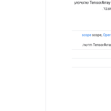
דומה ל-TensorArrayGradV3. עם זאת הוא יוצר מצבר בעל צורה מורחבת בהשוואה לקלט TensorArray שהשיפוע
scope
scope,
Oper