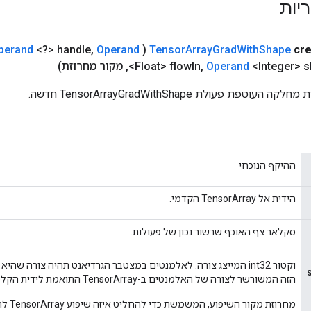
ריות
perand
<?> handle
,
Operand
(
Tensor
Array
Grad
With
Shape
cr
<Integer> 
Operand
,
In
<Float> flow
,
מקור מחרוזת)
פת פעולת TensorArrayGradWithShape חדשה.
ההיקף הנוכחי
הידית אל TensorArray הקדמי.
סקלאר צף האוכף שרשור נכון של פעולות.
הזה המשורשר לצורה של האלמנטים ב-TensorArray התואמת לידית הקלט.
מחרוזת מקור השיפוע, המשמשת כדי להחליט איזה שיפוע TensorArray להחזיר.