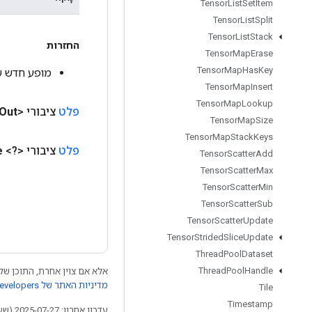
Tensor
List
Set
Item
Tensor
List
Split
Tensor
List
Stack
החזרות
Tensor
Map
Erase
Tensor
Map
Has
Key
מופע חדש של rrayGradWithShape
Tensor
Map
Insert
Tensor
Map
Lookup
פלט
ציבורי <Float>
Out
Tensor
Map
Size
Tensor
Map
Stack
Keys
פלט
ציבורי <?>
e
Tensor
Scatter
Add
Tensor
Scatter
Max
Tensor
Scatter
Min
Tensor
Scatter
Sub
Tensor
Scatter
Update
Tensor
Strided
Slice
Update
Thread
Pool
Dataset
Thread
Pool
Handle
אלא אם צוין אחרת, התוכן של 
מדיניות האתר של Google Developers‏
Tile
Timestamp
עדכון אחרון: 2025-07-27 (שעון UTC).