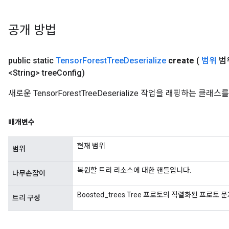
공개 방법
public static
Tensor
Forest
Tree
Deserialize
create
(
범위
범
<String> tree
Config)
새로운 TensorForestTreeDeserialize 작업을 래핑하는 
매개변수
현재 범위
범위
복원할 트리 리소스에 대한 핸들입니다.
나무손잡이
Boosted_trees.Tree 프로토의 직렬화된 프로토
트리 구성