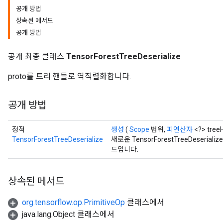
공개 방법
상속된 메서드
공개 방법
공개 최종 클래스
TensorForestTreeDeserialize
proto를 트리 핸들로 역직렬화합니다.
공개 방법
정적
생성
(
Scope
범위,
피연산자
<?> tree
TensorForestTreeDeserialize
새로운 TensorForestTreeDeser
드입니다.
상속된 메서드
org.tensorflow.op.PrimitiveOp
클래스에서
java.lang.Object 클래스에서