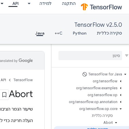
התקנה
למידה
API
TensorFlow v2.5.0
סקירה כללית
Python
C++
Java
Tensor
Flow for Java
API
TensorFlow
org
.
tensorflow
org
.
tensorflow
.
examples
Abort
org
.
tensorflow
.
op
org
.
tensorflow
.
op
.
annotation
שיעור הגמר הציבור
org
.
tensorflow
.
op
.
core
סקירה כללית
העלה חריגה כדי ל
Abort