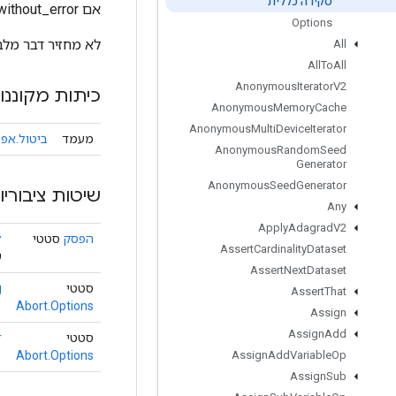
סקירה כללית
אם exit_without_error נכון, התהליך ייצא כרגיל, אחרת הוא ייצא עם אות SIGABORT.
Options
לא מחזיר דבר מלבד
All
All
To
All
Anonymous
Iterator
V2
כיתות מקוננו
Anonymous
Memory
Cache
Anonymous
Multi
Device
Iterator
מעמד
ביטול.אפש
Anonymous
Random
Seed
Generator
Anonymous
Seed
Generator
שיטות ציבוריו
Any
Apply
Adagrad
V2
הפסק
סטטי
ל
Assert
Cardinality
Dataset
ש
Assert
Next
Dataset
סטטי
g
Assert
That
Abort.Options
Assign
Assign
Add
סטטי
r
Abort.Options
Assign
Add
Variable
Op
Assign
Sub