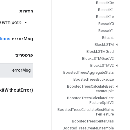
Bessel
K0e
Bessel
K1
החזרות
Bessel
K1e
מופע חדש ש
Bessel
Y0
Bessel
Y1
Bitcast
tions
error
Msg
Block
LSTM
Block
LSTMGrad
פרמטרים
Block
LSTMGrad
V2
Block
LSTMV2
errorMsg
Boosted
Trees
Aggregate
Stats
Boosted
Trees
Bucketize
Boosted
Trees
Calculate
Best
xit
Without
Error)
Feature
Split
Boosted
Trees
Calculate
Best
Feature
Split
V2
Boosted
Trees
Calculate
Best
Gains
Per
Feature
Boosted
Trees
Center
Bias
Boosted
Trees
Create
Ensemble