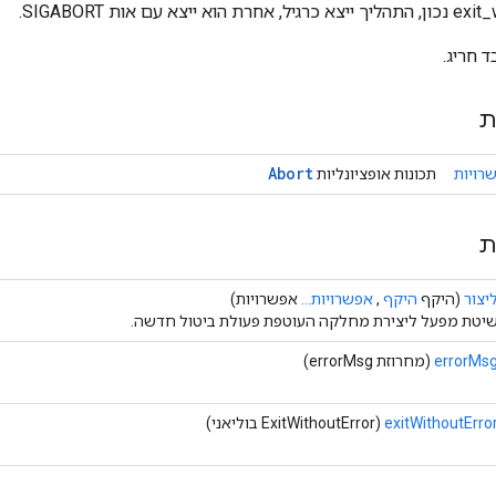
 חריג.
ת
Abort
רויות
תכונות אופציונליות
ת
יצור
(היקף
היקף
,
אפשרויות...
אפשרויות)
יטת מפעל ליצירת מחלקה העוטפת פעולת ביטול חדשה.
errorMs
(מחרוזת errorMsg)
exitWithoutErro
(ExitWithoutError בוליאני)