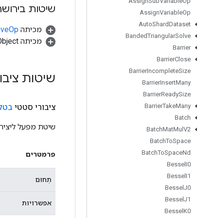
Assign
Sub
Variable
Op
שיטות בירושה
Assign
Variable
Op
Auto
Shard
Dataset
מכיתה
tiveOp
Banded
Triangular
Solve
מכיתה java.lang.Object
Barrier
Barrier
Close
Barrier
Incomplete
Size
שיטות ציבו
Barrier
Insert
Many
Barrier
Ready
Size
Barrier
Take
Many
ציבורי סטטי
בטל
Batch
שיטת מפעל ליציר
Batch
Mat
Mul
V2
Batch
To
Space
Batch
To
Space
Nd
פרמטרים
Bessel
I0
Bessel
I1
תְחוּם
Bessel
J0
Bessel
J1
אפשרויות
Bessel
K0