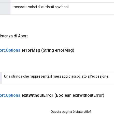
trasporta valori di attributi opzionali
istanza di Abort
ort
.
Options
error
Msg
(String error
Msg)
Una stringa che rappresenta il messaggio associato all'eccezione.
ort
.
Options
exit
Without
Error
(Boolean exit
Without
Error)
Questa pagina è stata utile?