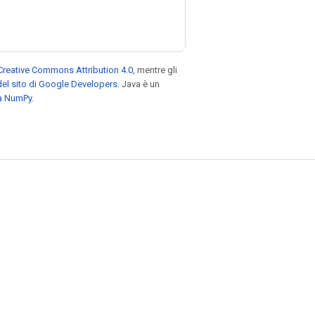
Creative Commons Attribution 4.0
, mentre gli
el sito di Google Developers
. Java è un
za NumPy
.