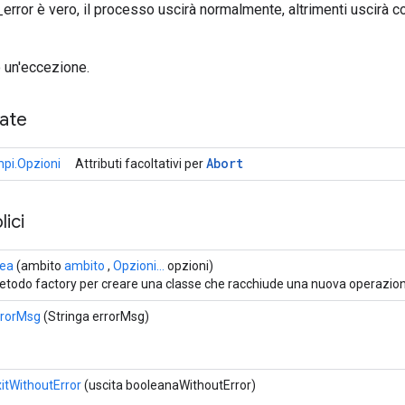
error è vero, il processo uscirà normalmente, altrimenti uscirà 
 un'eccezione.
cate
Abort
mpi.Opzioni
Attributi facoltativi per
ici
rea
(ambito
ambito
,
Opzioni...
opzioni)
etodo factory per creare una classe che racchiude una nuova operazion
rrorMsg
(Stringa errorMsg)
itWithoutError
(uscita booleanaWithoutError)