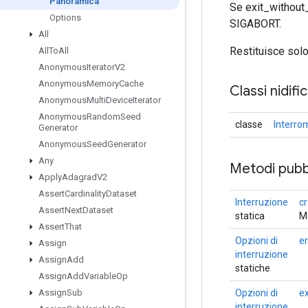
Panoramica
Se exit_without_
Options
SIGABORT.
All
Restituisce solo
All
To
All
Anonymous
Iterator
V2
Anonymous
Memory
Cache
Classi nidifi
Anonymous
Multi
Device
Iterator
Anonymous
Random
Seed
classe
Interro
Generator
Anonymous
Seed
Generator
Any
Metodi pubbl
Apply
Adagrad
V2
Assert
Cardinality
Dataset
Interruzione
c
Assert
Next
Dataset
statica
M
Assert
That
Opzioni di
e
Assign
interruzione
Assign
Add
statiche
Assign
Add
Variable
Op
Opzioni di
ex
Assign
Sub
interruzione