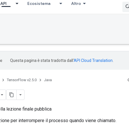
API
Ecosistema
Altro
Questa pagina è stata tradotta dall'
API Cloud Translation
.
TensorFlow v2.5.0
Java
lla lezione finale pubblica
zione per interrompere il processo quando viene chiamato.