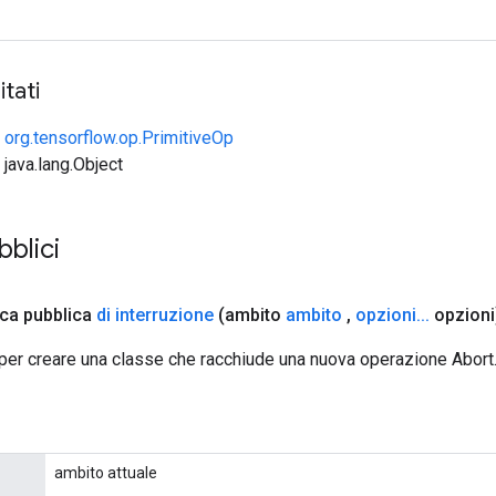
tati
e
org.tensorflow.op.PrimitiveOp
 java.lang.Object
blici
ica pubblica
di interruzione
(ambito
ambito
,
opzioni
.
.
.
opzioni
per creare una classe che racchiude una nuova operazione Abort
ambito attuale