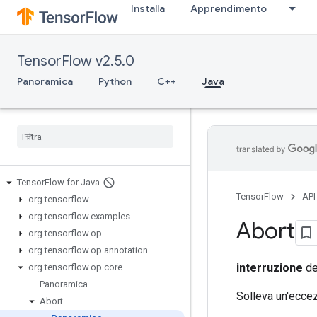
Installa
Apprendimento
TensorFlow v2.5.0
Panoramica
Python
C++
Java
Tensor
Flow for Java
TensorFlow
API
org
.
tensorflow
org
.
tensorflow
.
examples
Abort
org
.
tensorflow
.
op
org
.
tensorflow
.
op
.
annotation
interruzione
de
org
.
tensorflow
.
op
.
core
Panoramica
Solleva un'ecce
Abort