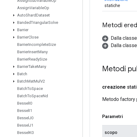
Assign
Sub
Variable
Op
statiche
Assign
Variable
Op
Auto
Shard
Dataset
Banded
Triangular
Solve
Metodi eredi
Barrier
Barrier
Close
Dalla class
Barrier
Incomplete
Size
Dalla classe
Barrier
Insert
Many
Barrier
Ready
Size
Metodi pub
Barrier
Take
Many
Batch
Batch
Mat
Mul
V2
creazione
stat
Batch
To
Space
Batch
To
Space
Nd
Metodo factory 
Bessel
I0
Bessel
I1
Parametri
Bessel
J0
Bessel
J1
scopo
Bessel
K0