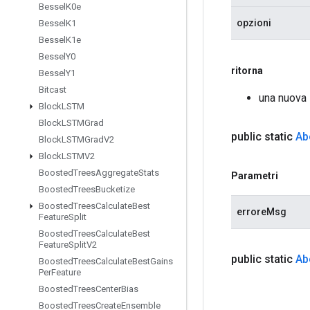
Bessel
K0e
opzioni
Bessel
K1
Bessel
K1e
Bessel
Y0
ritorna
Bessel
Y1
Bitcast
una nuova 
Block
LSTM
Block
LSTMGrad
public static
Ab
Block
LSTMGrad
V2
Block
LSTMV2
Boosted
Trees
Aggregate
Stats
Parametri
Boosted
Trees
Bucketize
Boosted
Trees
Calculate
Best
erroreMsg
Feature
Split
Boosted
Trees
Calculate
Best
Feature
Split
V2
public static
Ab
Boosted
Trees
Calculate
Best
Gains
Per
Feature
Boosted
Trees
Center
Bias
Boosted
Trees
Create
Ensemble