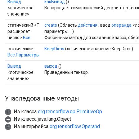
Вывод
какВывод
()
<логическое
Возвращает символический дескриптор тенз
значение>
статический <T
create
(Область
действия
, ввод
операнда
<ло
расширяет
параметры
...
)
число>
Все
Фабричный метод для создания класса, обер
статические
KeepDims
(логическое значение KeepDims)
Все.Параметры
Вывод
выход
()
<логическое
Приведенный тензор.
значение>
Унаследованные методы
Из класса
org.tensorflow.op.PrimitiveOp
Из класса java.lang.Object
Из интерфейса
org.tensorflow.Operand