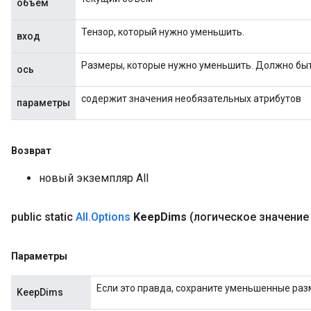
объем
Тензор, который нужно уменьшить.
вход
Размеры, которые нужно уменьшить. Должно быть в 
ось
содержит значения необязательных атрибутов
параметры
Flush
Возврат
eHandleOp
новый экземпляр All
public static
All
.
Options
Keep
Dims
(логическое значение
ureSplit
Параметры
Если это правда, сохраните уменьшенные раз
KeepDims