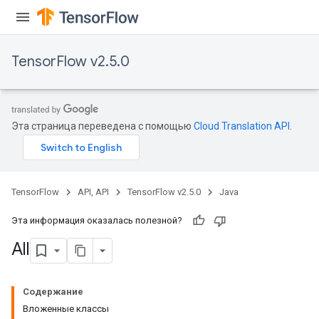
TensorFlow v2.5.0
Эта страница переведена с помощью
Cloud Translation API
.
TensorFlow
API, API
TensorFlow v2.5.0
Java
Эта информация оказалась полезной?
All
Содержание
Вложенные классы