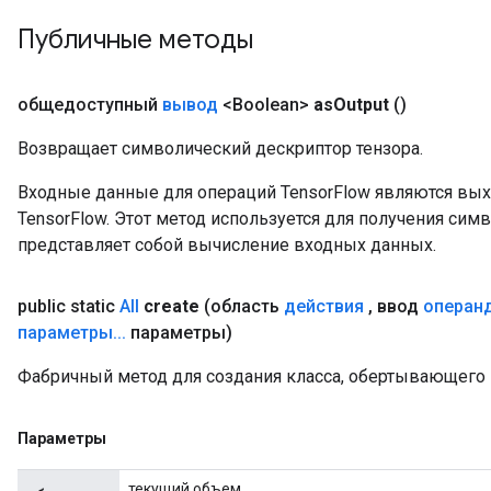
Публичные методы
общедоступный
вывод
<Boolean>
as
Output
()
t
Возвращает символический дескриптор тензора.
Входные данные для операций TensorFlow являются вы
TensorFlow. Этот метод используется для получения сим
представляет собой вычисление входных данных.
source
public static
All
create
(область
действия
,
ввод
операн
параметры
.
.
.
параметры)
leOp
Фабричный метод для создания класса, обертывающего 
Параметры
текущий объем