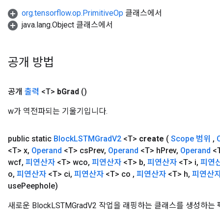
org.tensorflow.op.PrimitiveOp
클래스에서
java.lang.Object 클래스에서
공개 방법
공개
출력
<T>
b
Grad
()
w가 역전파되는 기울기입니다.
public static
Block
LSTMGrad
V2
<T>
create
(
Scope 범위
,
<T> x
,
Operand
<T> cs
Prev
,
Operand
<T> h
Prev
,
Operand
<T
wcf
,
피연산자
<T> wco
,
피연산자
<T> b
,
피연산자
<T> i
,
피연
o
,
피연산자
<T> ci
,
피연산자
<T> co
,
피연산자
<T> h
,
피연산
use
Peephole)
새로운 BlockLSTMGradV2 작업을 래핑하는 클래스를 생성하는