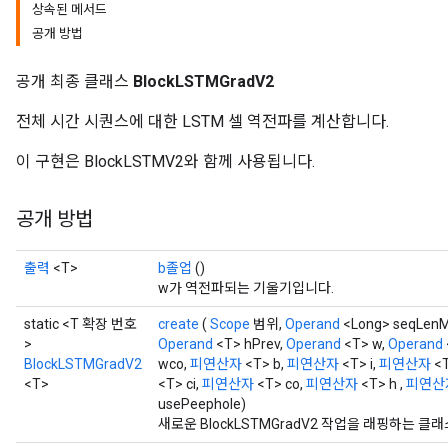
상속된 메서드
공개 방법
공개 최종 클래스
BlockLSTMGradV2
t
전체 시간 시퀀스에 대한 LSTM 셀 역전파를 계산합니다.
이 구현은 BlockLSTMV2와 함께 사용됩니다.
공개 방법
source
출력
<T>
b졸업
()
w가 역전파되는 기울기입니다.
leOp
static <T 확장 번호
create
(
Scope
범위,
Operand
<Long> seqLen
>
Operand
<T> hPrev,
Operand
<T> w,
Operand
BlockLSTMGradV2
wco,
피연산자
<T> b,
피연산자
<T> i,
피연산자
<T
<T>
<T> ci,
피연산자
<T> co,
피연산자
<T> h ,
피연산
usePeephole)
새로운 BlockLSTMGradV2 작업을 래핑하는 