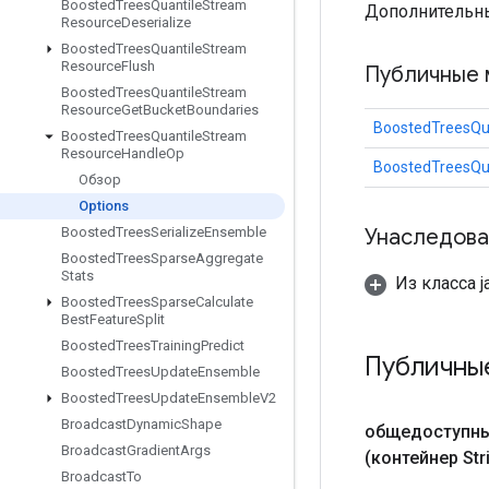
Boosted
Trees
Quantile
Stream
Дополнительн
Resource
Deserialize
Boosted
Trees
Quantile
Stream
Resource
Flush
Публичные 
Boosted
Trees
Quantile
Stream
Resource
Get
Bucket
Boundaries
BoostedTreesQu
Boosted
Trees
Quantile
Stream
Resource
Handle
Op
BoostedTreesQu
Обзор
Options
Унаследова
Boosted
Trees
Serialize
Ensemble
Boosted
Trees
Sparse
Aggregate
Stats
Из класса ja
Boosted
Trees
Sparse
Calculate
Best
Feature
Split
Boosted
Trees
Training
Predict
Публичны
Boosted
Trees
Update
Ensemble
Boosted
Trees
Update
Ensemble
V2
Broadcast
Dynamic
Shape
общедоступн
Broadcast
Gradient
Args
(контейнер Str
Broadcast
To