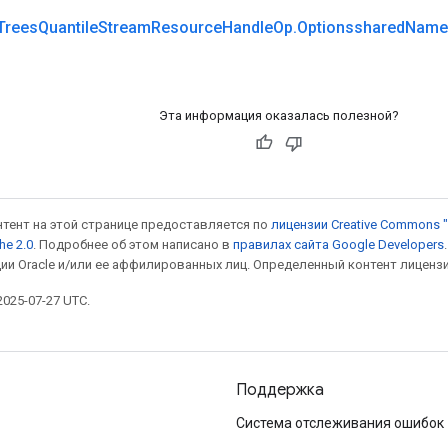
Trees
Quantile
Stream
Resource
Handle
Op
.
Optionsshared
Name
Эта информация оказалась полезной?
онтент на этой странице предоставляется по
лицензии Creative Commons "
he 2.0
. Подробнее об этом написано в
правилах сайта Google Developers
ии Oracle и/или ее аффилированных лиц. Определенный контент лиценз
025-07-27 UTC.
Поддержка
Система отслеживания ошибок