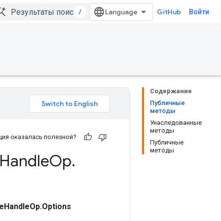
/
GitHub
Войти
Содержание
Публичные
методы
Унаследованные
методы
ия оказалась полезной?
Публичные
методы
Handle
Op
.
eHandleOp.Options