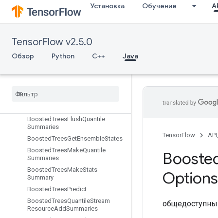
Установка
Обучение
AP
BoostedTreesCalculateBestGains
PerFeature
BoostedTreesCenterBias
BoostedTreesCreateEnsemble
TensorFlow v2.5.0
BoostedTreesCreateQuantileStreamResource
Обзор
Python
C++
Java
Boosted
Trees
Deserialize
Ensemble
Boosted
Trees
Ensemble
Resource
Handle
Op
Boosted
Trees
Example
Debug
Outputs
Boosted
Trees
Flush
Quantile
Summaries
TensorFlow
API
Boosted
Trees
Get
Ensemble
States
Boosted
Trees
Make
Quantile
Booste
Summaries
Boosted
Trees
Make
Stats
Options
Summary
Boosted
Trees
Predict
Boosted
Trees
Quantile
Stream
общедоступный
Resource
Add
Summaries