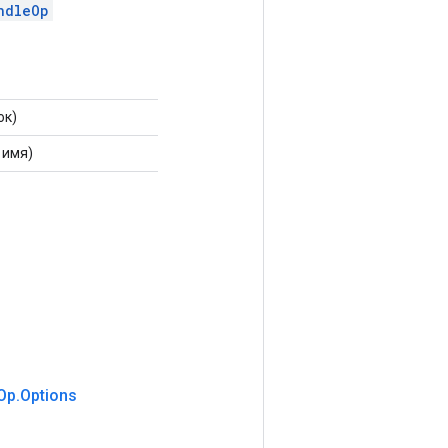
ndleOp
ок)
 имя)
Op
.
Options