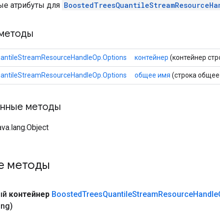
ые атрибуты для
BoostedTreesQuantileStreamResourceHa
методы
antileStreamResourceHandleOp.Options
контейнер
(контейнер стр
antileStreamResourceHandleOp.Options
общее имя
(строка общее
нные методы
va.lang.Object
е методы
ый
контейнер
Boosted
Trees
Quantile
Stream
Resource
Handle
ing)