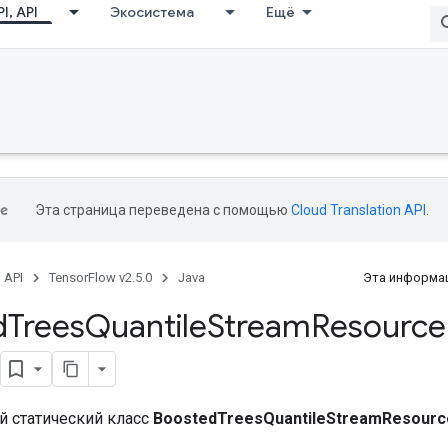
I, API
Экосистема
Ещё
Эта страница переведена с помощью
Cloud Translation API
.
, API
TensorFlow v2.5.0
Java
Эта информац
d
Trees
Quantile
Stream
Resource
 статический класс
BoostedTreesQuantileStreamResourc