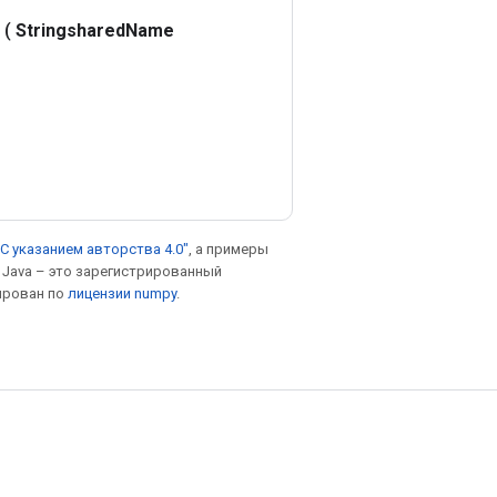
(
Stringshared
Name
С указанием авторства 4.0"
, а примеры
. Java – это зарегистрированный
ирован по
лицензии numpy
.