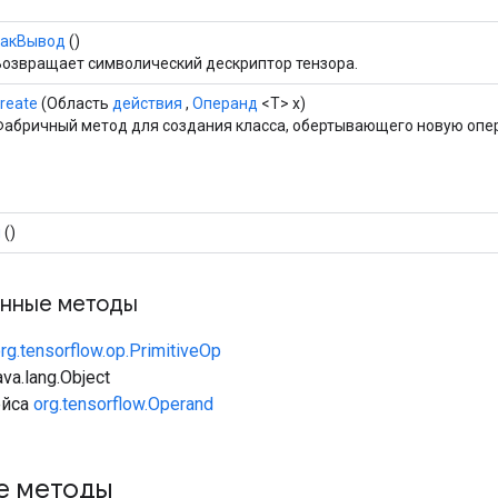
какВывод
()
Возвращает символический дескриптор тензора.
reate
(Область
действия
,
Операнд
<T> x)
Фабричный метод для создания класса, обертывающего новую опе
й
()
нные методы
rg.tensorflow.op.PrimitiveOp
va.lang.Object
ейса
org.tensorflow.Operand
е методы