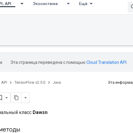
I, API
Экосистема
Ещё
Эта страница переведена с помощью
Cloud Translation API
.
, API
TensorFlow v2.5.0
Java
Эта информац
нальный класс
Dawsn
методы