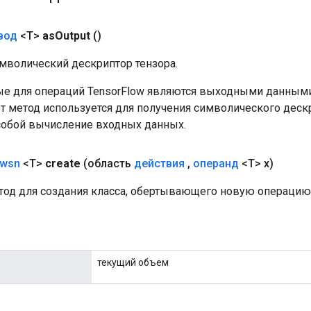
вод
<T>
as
Output
()
мволический дескриптор тензора.
е для операций TensorFlow являются выходными данными
от метод используется для получения символического деск
собой вычисление входных данных.
wsn
<T>
create
(область
действия
,
операнд
<T> x)
од для создания класса, обертывающего новую операцию
текущий объем