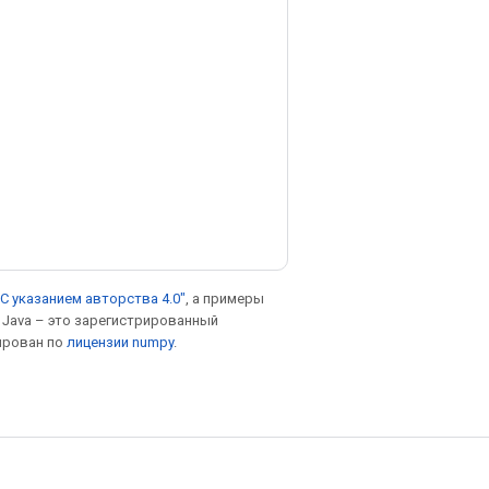
С указанием авторства 4.0"
, а примеры
. Java – это зарегистрированный
ирован по
лицензии numpy
.