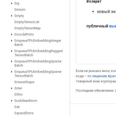
Возврат
Eig
Einsum
новый эк
Empty
Empty
Tensor
List
публичный
вы
Empty
Tensor
Map
Encode
Proto
Enqueue
TPUEmbedding
Integer
Batch
Enqueue
TPUEmbedding
Ragged
Tensor
Batch
Enqueue
TPUEmbedding
Sparse
Batch
Если не указано иное, к
Enqueue
TPUEmbedding
Sparse
Tensor
Batch
кода – по
лицензии Apac
товарный знак корпорац
Ensure
Shape
Enter
Последнее обновление: 2
Erfinv
Euclidean
Norm
Exit
Мы в социальных сетях
Expand
Dims