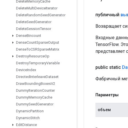
Delete
Memory
Cache
Delete
Multi
Device
Iterator
публичный
вы
Delete
Random
Seed
Generator
Delete
Seed
Generator
Возвращает си
Delete
Session
Tensor
Dense
Bincount
Входные данны
Dense
Count
Sparse
Output
TensorFlow. Эт
Dense
To
CSRSparse
Matrix
представляет 
Destroy
Resource
Op
Destroy
Temporary
Variable
public static
Da
Device
Index
Directed
Interleave
Dataset
Фабричный мет
Draw
Bounding
Boxes
V2
Dummy
Iteration
Counter
Параметры
Dummy
Memory
Cache
Dummy
Seed
Generator
объем
Dynamic
Partition
Dynamic
Stitch
Edit
Distance