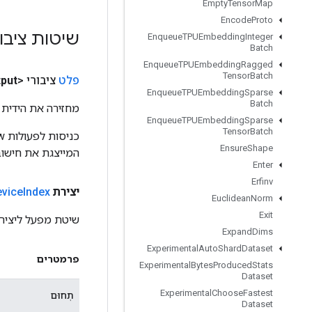
Empty
Tensor
Map
Encode
Proto
שיטות ציבו
Enqueue
TPUEmbedding
Integer
Batch
Enqueue
TPUEmbedding
Ragged
Tensor
Batch
פלט
ציבורי <Integer>
put
Enqueue
TPUEmbedding
Sparse
Batch
מחזירה את הידית 
Enqueue
TPUEmbedding
Sparse
Tensor
Batch
Ensure
Shape
המייצגת את חישוב
Enter
Erfinv
יצירת
Index
vice
Euclidean
Norm
Exit
שיטת מפעל ליצירת מחלקה
Expand
Dims
Experimental
Auto
Shard
Dataset
פרמטרים
Experimental
Bytes
Produced
Stats
Dataset
Experimental
Choose
Fastest
תְחוּם
Dataset