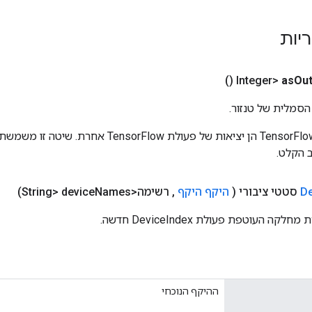
ריות
()
as
Out
הסמלית של טנזור.
כניסות לפעולות TensorFlow הן יציאות של פעולת rFlow
 הקלט.
De
סטטי ציבורי
(
היקף היקף
,
רשימה<String> device
Names)
 העוטפת פעולת DeviceIndex חדשה.
ההיקף הנוכחי