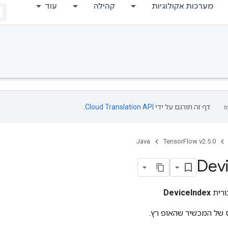
מערכות אקולוגיות
קהילה
עוד
דף זה תורגם על ידי
Cloud Translation API
.
Java
TensorFlow v2.5.0
Dev
ורית
DeviceIndex
 של המכשיר שהאופ רץ.