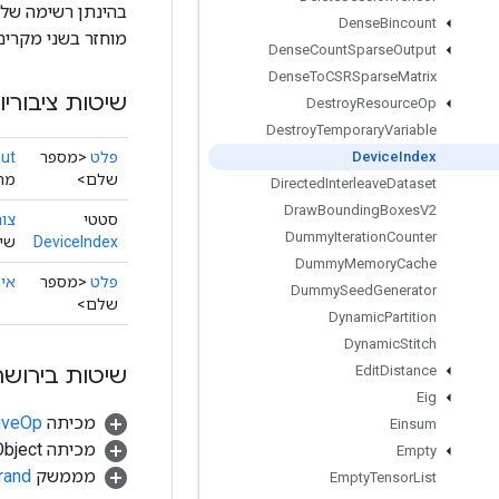
בהינתן רשימה של 
Dense
Bincount
מוחזר בשני מקרים: (1) התקן אינו קיים ברשימת המכשירים הנתונה. (2) זה 
Dense
Count
Sparse
Output
Dense
To
CSRSparse
Matrix
שיטות ציבוריו
Destroy
Resource
Op
Destroy
Temporary
Variable
פלט
<מספר
ut
Device
Index
שלם>
מחז
Directed
Interleave
Dataset
Draw
Bounding
Boxes
V2
סטטי
צור
Dummy
Iteration
Counter
DeviceIndex
שיט
Dummy
Memory
Cache
פלט
<מספר
אי
Dummy
Seed
Generator
שלם>
Dynamic
Partition
Dynamic
Stitch
שיטות בירושה
Edit
Distance
Eig
מכיתה
tiveOp
Einsum
מכיתה java.lang.Object
Empty
מממשק
rand
Empty
Tensor
List