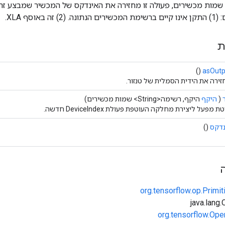
שמות מכשירים, פעולה זו מחזירה את האינדקס של המכשיר שמבצע זה
באוסף XLA.
ת
()
asOutp
ירה את הידית הסמלית של טנזור.
(
היקף
היקף, רשימה<String> שמות מכשירים)
ת מפעל ליצירת מחלקה העוטפת פעולת DeviceIndex חדשה.
נדקס
()
org.tensorflow.op.Primi
org.tensorflow.Ope