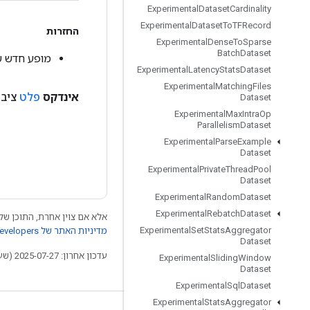
Experimental
Dataset
Cardinality
Experimental
Dataset
To
TFRecord
החזרות
Experimental
Dense
To
Sparse
Batch
Dataset
מופע חדש של ceIndex
Experimental
Latency
Stats
Dataset
Experimental
Matching
Files
אינדקס
פלט
ציבורי <
Dataset
Experimental
Max
Intra
Op
Parallelism
Dataset
Experimental
Parse
Example
Dataset
Experimental
Private
Thread
Pool
Dataset
Experimental
Random
Dataset
Experimental
Rebatch
Dataset
אלא אם צוין אחרת, התוכן של 
Experimental
Set
Stats
Aggregator
מדיניות האתר של Google Developers‏
Dataset
עדכון אחרון: 2025-07-27 (שעון UTC).
Experimental
Sliding
Window
Dataset
Experimental
Sql
Dataset
Experimental
Stats
Aggregator