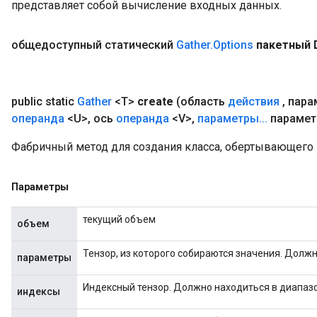
представляет собой вычисление входных данных.
общедоступный статический
Gather
.
Options
пакетный 
public static
Gather
<T>
create
(область
действия
,
пара
операнда
<U>
,
ось
операнда
<V>
,
параметры
.
.
.
парамет
Фабричный метод для создания класса, обертывающего 
Параметры
текущий объем
объем
Тензор, из которого собираются значения. Должно
параметры
Индексный тензор. Должно находиться в диапазоне
индексы