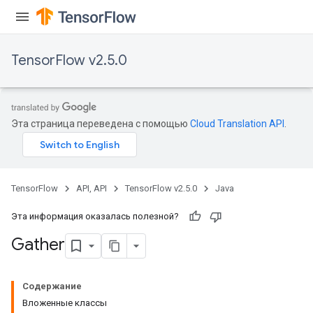
TensorFlow v2.5.0
Эта страница переведена с помощью
Cloud Translation API
.
TensorFlow
API, API
TensorFlow v2.5.0
Java
Эта информация оказалась полезной?
Gather
Содержание
Вложенные классы