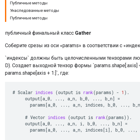
Публичные методы
Унаследованные методы
Публичные методы
публичный финальный класс
Gather
Соберите срезы из оси «params» в соответствии с «инде
`индексы` должны быть целочисленными тензорами люб
D). Создает выходной тензор формы `params.shape[:axis] +
params.shape[axis + 1:]`, где:
#
Scalar
indices
(
output
is
rank
(
params
)
-
1
).
output
[
a_0
,
...,
a_n
,
b_0
,
...,
b_n
]
=
params
[
a_0
,
...,
a_n
,
indices
,
b_0
,
...,
b_
#
Vector
indices
(
output
is
rank
(
params
)).
output
[
a_0
,
...,
a_n
,
i
,
b_0
,
...,
b_n
]
=
params
[
a_0
,
...,
a_n
,
indices
[
i
]
,
b_0
,
...,