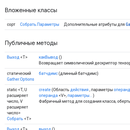
Вложенные классы
G
сорт
Собрать.Параметры
Дополнительные атрибуты для
sGradAccumDebug
Публичные методы
rs
ersGradAccumDebug
rs
Выход
<Т>
какВывод
()
ersGradAccumDebug
Возвращает символический дескриптор тензо
Parameters
статический
батчдимс
(длинный батчдимс)
Gather.Options
GradAccumDebug
static <T, U
create
(Область
действия
, параметры
операн
rParameters
расширяет
операнда
<V>,
параметры...
)
torParametersGradAccumDebug
число, V
Фабричный метод для создания класса, оберт
Parameters
расширяет
ters
число>
tersGradAccumDebug
Собрать
<T>
arameters
Выход
<Т>
выход
()