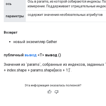
Ось в params, из которой собираются индексы. П
ось
измерение. Поддерживает отрицательные индек
содержит значения необязательных атрибутов
параметры
Возврат
новый экземпляр Gather
публичный
вывод
<T>
вывод
()
Значения из `params`, собранные из индексов, заданных `i
+ index.shape + params.shape[axis + 1:]`.
Эта информация оказалась полезной?