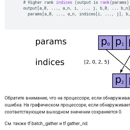
#
Higher
rank
indices
(
output
is
rank
(
params
)
output
[
a_0
,
...,
a_n
,
i
,
...,
j
,
b_0
,
...
b_n
params
[
a_0
,
...,
a_n
,
indices
[
i
,
...,
j
]
,
b
Обратите внимание, что на процессоре, если обнаружив
ошибка. На графическом процессоре, если обнаруживает
соответствующем выходном значении сохраняется 0.
См. также tf.batch_gather и tf.gather_nd.