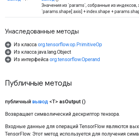
ParametersGradAccumDebug
Значения из `params`, собранные из индексов, 
meters
`params.shape[:axis] + index.shape + params.shape
ametersGradAccumDebug
rs
Унаследованные методы
ersGradAccumDebug
tDescentParameters
Из класса
org.tensorflow.op.PrimitiveOp
ntDescentParametersGradAccumDebug
Из класса java.lang.Object
Из интерфейса
org.tensorflow.Operand
Публичные методы
публичный
вывод
<T>
as
Output
()
Возвращает символический дескриптор тензора.
Входные данные для операций TensorFlow являются вы
TensorFlow. Этот метод используется для получения сим