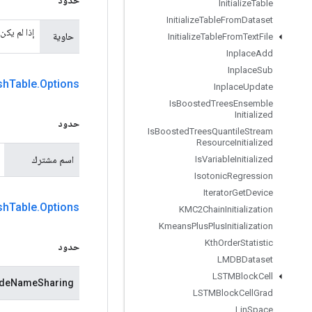
Initialize
Table
Initialize
Table
From
Dataset
إذا لم يكن
حاوية
Initialize
Table
From
Text
File
Inplace
Add
Inplace
Sub
sh
Table
.
Options
Inplace
Update
Is
Boosted
Trees
Ensemble
Initialized
حدود
Is
Boosted
Trees
Quantile
Stream
Resource
Initialized
اسم مشترك
Is
Variable
Initialized
Isotonic
Regression
Iterator
Get
Device
sh
Table
.
Options
KMC2Chain
Initialization
Kmeans
Plus
Plus
Initialization
Kth
Order
Statistic
حدود
LMDBDataset
LSTMBlock
Cell
deNameSharing
LSTMBlock
Cell
Grad
Lin
Space