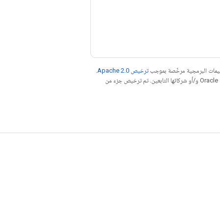
عليمات البرمجية مرخّصة بموجب
ترخيص Apache 2.0‏
.
. إنّ Java هي علامة تجارية مسجَّلة لشركة Oracle و/أو شركائها التابعين. تم ترخيص جزء من