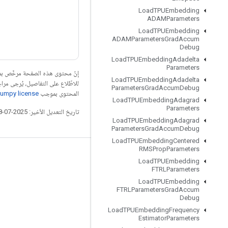
Load
TPUEmbedding
ADAMParameters
Load
TPUEmbedding
ADAMParameters
Grad
Accum
Debug
Load
TPUEmbedding
Adadelta
Parameters
إنّ محتوى هذه الصفحة مرخّص 
Load
TPUEmbedding
Adadelta
للاطّلاع على التفاصيل، يُرجى مرا
Parameters
Grad
Accum
Debug
المحتوى بموجب
umpy license
Load
TPUEmbedding
Adagrad
Parameters
تاريخ التعديل الأخير: 2025-07-28 (حسب التوقيت العالمي المتفَّق عليه)
Load
TPUEmbedding
Adagrad
Parameters
Grad
Accum
Debug
Load
TPUEmbedding
Centered
RMSProp
Parameters
التواصل الاجتماعي
Load
TPUEmbedding
FTRLParameters
المدوّنة
Load
TPUEmbedding
FTRLParameters
Grad
Accum
المنتدى
Debug
GitHub
Load
TPUEmbedding
Frequency
Estimator
Parameters
Twitter