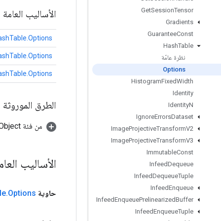
Get
Session
Tensor
الأساليب العامة
Gradients
Guarantee
Const
ashTable.Options
Hash
Table
ashTable.Options
نظرة عامّة
Options
ashTable.Options
Histogram
Fixed
Width
Identity
الطرق الموروثة
Identity
N
Ignore
Errors
Dataset
من فئة java.lang.Object
Image
Projective
Transform
V2
Image
Projective
Transform
V3
Immutable
Const
الأساليب العام
Infeed
Dequeue
Infeed
Dequeue
Tuple
Infeed
Enqueue
حاوية
Options
.
le
Infeed
Enqueue
Prelinearized
Buffer
Infeed
Enqueue
Tuple
حدود