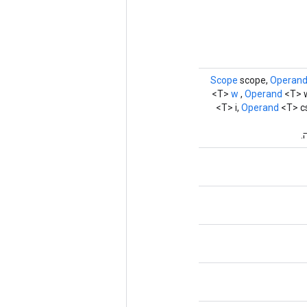
Scope
scope,
Operan
<T>
w
,
Operand
<T> w
<T> i,
Operand
<T> c