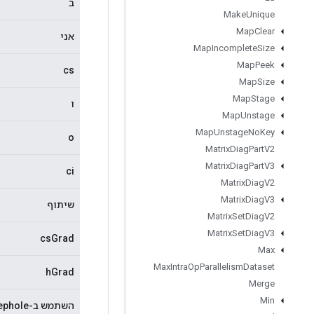
ב
Make
Unique
Map
Clear
אני
Map
Incomplete
Size
Map
Peek
cs
Map
Size
Map
Stage
ו
Map
Unstage
Map
Unstage
No
Key
o
Matrix
Diag
Part
V2
Matrix
Diag
Part
V3
ci
Matrix
Diag
V2
Matrix
Diag
V3
שיתוף
Matrix
Set
Diag
V2
Matrix
Set
Diag
V3
csGrad
Max
Max
Intra
Op
Parallelism
Dataset
hGrad
Merge
Min
השתמש ב-Peephole