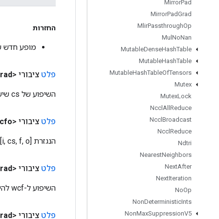
Mirror
Pad
Mirror
Pad
Grad
Mlir
Passthrough
Op
החזרות
Mul
No
Nan
מופע חדש של ockCellGrad
Mutable
Dense
Hash
Table
Mutable
Hash
Table
Mutable
Hash
Table
Of
Tensors
פלט
ציבורי <T>
rad
Mutex
השיפוע של cs שיש להנעה לאחור.
Mutex
Lock
Nccl
All
Reduce
Nccl
Broadcast
פלט
ציבורי <T>
icfo
Nccl
Reduce
הנגזרת wrt to [i, cs, f, o].
Ndtri
Nearest
Neighbors
Next
After
פלט
ציבורי <T>
rad
Next
Iteration
השיפוע ל-wcf להיות מוצמד לאחור.
No
Op
Non
Deterministic
Ints
Non
Max
Suppression
V5
פלט
ציבורי <T>
rad