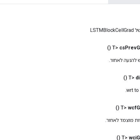
LSTMBl
()
cs
Prev
G
()
d
()
wcf
G
()
wci
G