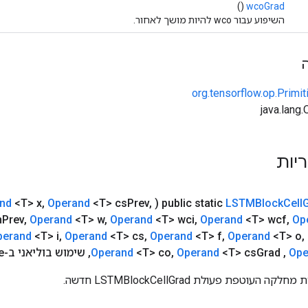
()
wcoGrad
השיפוע עבור wco להיות מושך לאחור.
org.tensorflow.op.Primi
ריות
nd
<T> x
,
Operand
<T> cs
Prev
,
(
public static
LSTMBlock
Cell
h
Prev
,
Operand
<T> w
,
Operand
<T> wci
,
Operand
<T> wcf
,
Op
perand
<T> i
,
Operand
<T> cs
,
Operand
<T> f
,
Operand
<T> o
,
Ope
,
Grad
<T> cs
Operand
,
<T> co
Operand
,
שימוש בוליאני ב-Peephole)
עוטפת פעולת LSTMBlockCellGrad חדשה.