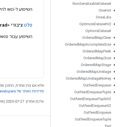
Non
Serializable
Dataset
השיפוע ל-wci להיות מוצמד לאחור.
One
Hot
Ones
Like
Optimize
Dataset
V2
פלט
ציבורי <T>
rad
Options
Dataset
השיפוע עבור wco להיות מושך לאחור.
Ordered
Map
Clear
Ordered
Map
Incomplete
Size
Ordered
Map
Peek
Ordered
Map
Size
Ordered
Map
Stage
Ordered
Map
Unstage
Ordered
Map
Unstage
No
Key
Outfeed
Dequeue
אלא אם צוין אחרת, התוכן של 
מדיניות האתר של Google Developers‏
Outfeed
Dequeue
Tuple
Outfeed
Dequeue
Tuple
V2
עדכון אחרון: 2025-07-27 (שעון UTC).
Outfeed
Dequeue
V2
Outfeed
Enqueue
Outfeed
Enqueue
Tuple
Pad
לא להתנתק