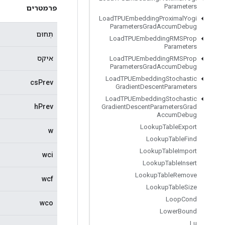
Parameters
פרמטרים
Load
TPUEmbedding
Proximal
Yogi
Parameters
Grad
Accum
Debug
תְחוּם
Load
TPUEmbedding
RMSProp
Parameters
איקס
Load
TPUEmbedding
RMSProp
Parameters
Grad
Accum
Debug
Load
TPUEmbedding
Stochastic
csPrev
Gradient
Descent
Parameters
Load
TPUEmbedding
Stochastic
hPrev
Gradient
Descent
Parameters
Grad
Accum
Debug
Lookup
Table
Export
w
Lookup
Table
Find
Lookup
Table
Import
wci
Lookup
Table
Insert
Lookup
Table
Remove
wcf
Lookup
Table
Size
Loop
Cond
wco
Lower
Bound
Lu