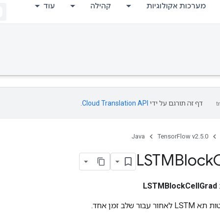
מערכות אקולוגיות
קהילה
עוד
דף זה תורגם על ידי
Cloud Translation API
.
Java
TensorFlow v2.5.0
LSTMBlock
C
LSTMBlockCellGrad
ר שלב זמן אחד.