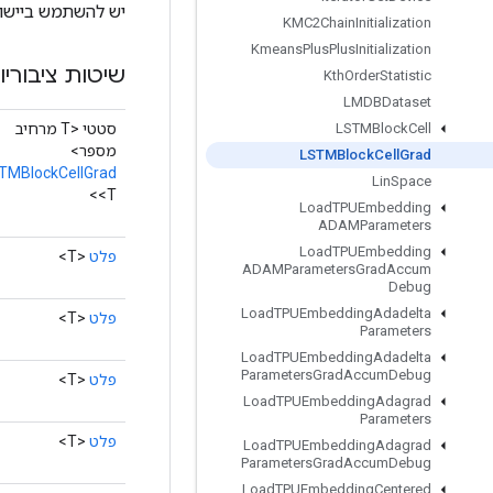
יש להשתמש ביישום זה בשי
KMC2Chain
Initialization
Kmeans
Plus
Plus
Initialization
שיטות ציבוריו
Kth
Order
Statistic
LMDBDataset
סטטי <T מרחיב
LSTMBlock
Cell
מספר>
LSTMBlock
Cell
Grad
TMBlockCellGrad
Lin
Space
<T>
Load
TPUEmbedding
ADAMParameters
Load
TPUEmbedding
פלט
<T>
ADAMParameters
Grad
Accum
Debug
Load
TPUEmbedding
Adadelta
פלט
<T>
Parameters
Load
TPUEmbedding
Adadelta
Parameters
Grad
Accum
Debug
פלט
<T>
Load
TPUEmbedding
Adagrad
Parameters
פלט
<T>
Load
TPUEmbedding
Adagrad
Parameters
Grad
Accum
Debug
Load
TPUEmbedding
Centered