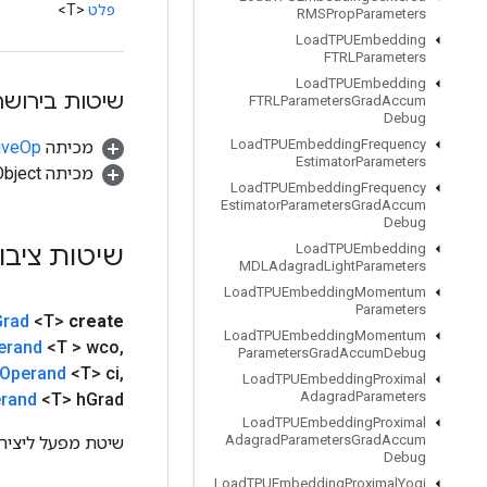
פלט
<T>
RMSProp
Parameters
Load
TPUEmbedding
FTRLParameters
Load
TPUEmbedding
שיטות בירושה
FTRLParameters
Grad
Accum
Debug
Load
TPUEmbedding
Frequency
מכיתה
tiveOp
Estimator
Parameters
מכיתה java.lang.Object
Load
TPUEmbedding
Frequency
Estimator
Parameters
Grad
Accum
Debug
שיטות ציבו
Load
TPUEmbedding
MDLAdagrad
Light
Parameters
Load
TPUEmbedding
Momentum
Parameters
Grad
<T>
create
Load
TPUEmbedding
Momentum
erand
<T > wco
,
Parameters
Grad
Accum
Debug
Operand
<T> ci
,
Load
TPUEmbedding
Proximal
Adagrad
Parameters
rand
<T> h
Grad
Load
TPUEmbedding
Proximal
Adagrad
Parameters
Grad
Accum
שיטת מפעל ליצירת מחלקה ה
Debug
Load
TPUEmbedding
Proximal
Yogi