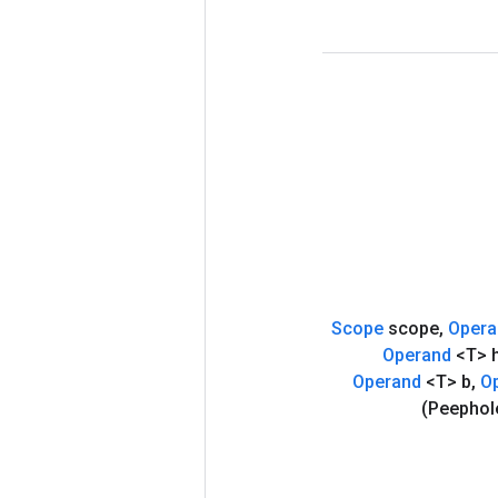
Scope
scope
,
Opera
Operand
<T> 
Operand
<T> b
,
O