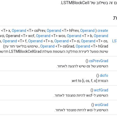
לוב של LSTMBlockCell.
ת
d
<T> x,
Operand
<T> csPrev,
Operand
<T> hPrev,
Operand
(
create
ci, Operand <T> wcf,
Operand
<T> wco,
Operand
<T > b,
Operand
s,
Operand
<T> f,
Operand
<T> o,
Operand
<T> ci,
Operand
<T> co,
LS
<T> hGrad , שימוש בוליאני חור עין)
Operand
<T> csGrad,
Operand
שיטת מפעל ליצירת מחלקה העוטפת פעולת LSTMBlockCellGrad חדשה.
()
csPrevGrad
השיפוע של cs שיש להנעה לאחור.
()
dicfo
הנגזרת wrt to [i, cs, f, o].
()
wcfGrad
השיפוע ל-wcf להיות מוצמד לאחור.
()
wciGrad
השיפוע ל-wci להיות מוצמד לאחור.