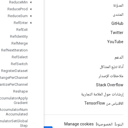
Reduce
Min
Reduce
Prod
Reduce
Sum
Ref
Enter
Ref
Exit
Ref
Identity
Ref
Merge
Ref
Next
Iteration
Ref
Select
Ref
Switch
Register
Dataset
Requantization
Range
Per
Channel
Requantize
Per
Channel
Reshape
Resource
Accumulator
Apply
Gradient
Resource
Accumulator
Num
Accumulated
Resource
Accumulator
Set
Global
Step