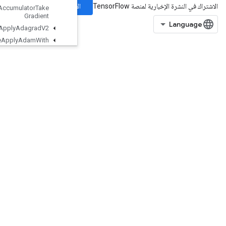
الاشتراك
Resource
Accumulator
Take
Gradient
Resource
Apply
Adagrad
V2
Resource
Apply
Adam
With
Amsgrad
Resource
Apply
Keras
Momentum
Resource
Conditional
Accumulator
Resource
Count
Up
To
Resource
Gather
Resource
Gather
Nd
Resource
Scatter
Add
Resource
Scatter
Div
Resource
Scatter
Max
Resource
Scatter
Min
Resource
Scatter
Mul
ResourceScatterNdAdd
ResourceScatterNdMax
ResourceScatterNdMin
ResourceScatterNdSub