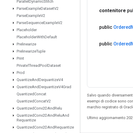
Parallel
Dynamic
Stitch
Parse
Example
Dataset
V2
contenitore
pu
Parse
Example
V2
Parse
Sequence
Example
V2
public
Ordered
Placeholder
Placeholder
With
Default
public
Ordered
Prelinearize
Prelinearize
Tuple
Print
Private
Thread
Pool
Dataset
Prod
Quantize
And
Dequantize
V4
Quantize
And
Dequantize
V4Grad
Quantized
Concat
Salvo quando diversamente 
esempi di codice sono con
Quantized
Concat
V2
marchio registrato di Orac
Quantized
Conv2DAnd
Relu
Quantized
Conv2DAnd
Relu
And
Ultimo aggiornamento 202
Requantize
Quantized
Conv2DAnd
Requantize