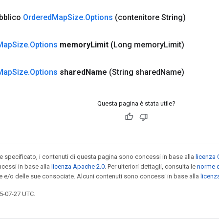
bblico
Ordered
Map
Size
.
Options
(contenitore String)
Map
Size
.
Options
memory
Limit
(Long memory
Limit)
Map
Size
.
Options
shared
Name
(String shared
Name)
Questa pagina è stata utile?
specificato, i contenuti di questa pagina sono concessi in base alla
licenza 
cessi in base alla
licenza Apache 2.0
. Per ulteriori dettagli, consulta le
norme d
le e/o delle sue consociate. Alcuni contenuti sono concessi in base alla
licen
5-07-27 UTC.