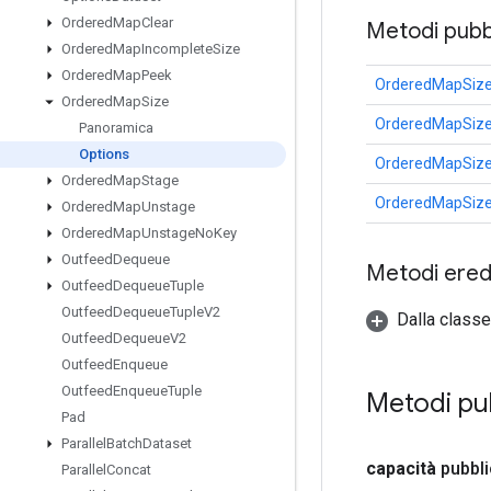
Ordered
Map
Clear
Metodi pubbl
Ordered
Map
Incomplete
Size
Ordered
Map
Peek
OrderedMapSize
Ordered
Map
Size
OrderedMapSize
Panoramica
Options
OrderedMapSize
Ordered
Map
Stage
OrderedMapSize
Ordered
Map
Unstage
Ordered
Map
Unstage
No
Key
Outfeed
Dequeue
Metodi eredi
Outfeed
Dequeue
Tuple
Outfeed
Dequeue
Tuple
V2
Dalla classe
Outfeed
Dequeue
V2
Outfeed
Enqueue
Outfeed
Enqueue
Tuple
Metodi pub
Pad
Parallel
Batch
Dataset
capacità
pubbl
Parallel
Concat