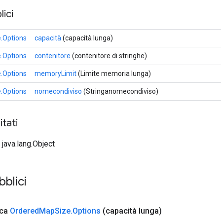
ici
.Options
capacità
(capacità lunga)
.Options
contenitore
(contenitore di stringhe)
.Options
memoryLimit
(Limite memoria lunga)
.Options
nomecondiviso
(Stringanomecondiviso)
tati
 java.lang.Object
blici
ica
Ordered
Map
Size
.
Options
(capacità lunga)