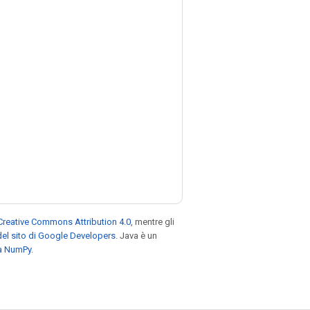
Creative Commons Attribution 4.0
, mentre gli
el sito di Google Developers
. Java è un
za NumPy
.