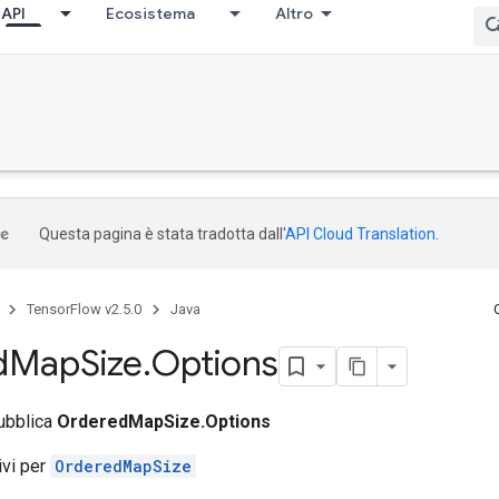
API
Ecosistema
Altro
Questa pagina è stata tradotta dall'
API Cloud Translation
.
TensorFlow v2.5.0
Java
d
Map
Size
.
Options
pubblica
OrderedMapSize.Options
tivi per
OrderedMapSize