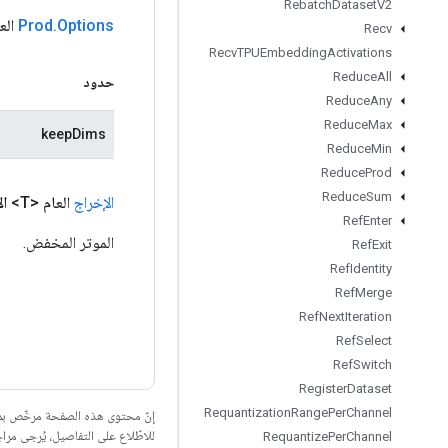
Rebatch
Dataset
V2
Options
.
Prod
العا
Recv
Recv
TPUEmbedding
Activations
Reduce
All
حدود
Reduce
Any
Reduce
Max
keepDims
Reduce
Min
Reduce
Prod
Reduce
Sum
الإخراج
العام <T>
ال
Ref
Enter
الموتر المخفض.
Ref
Exit
Ref
Identity
Ref
Merge
Ref
Next
Iteration
Ref
Select
Ref
Switch
Register
Dataset
Requantization
Range
Per
Channel
إنّ محتوى هذه الصفحة مرخّص 
للاطّلاع على التفاصيل، يُرجى مرا
Requantize
Per
Channel