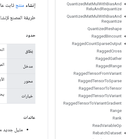
Quantized
Mat
Mul
With
Bias
And
إنشاء
منتج
ثابت عام 
Relu
And
Requantize
Quantized
Mat
Mul
With
Bias
And
طريقة المصنع لإنشاء فئة 
Requantize
Quantized
Reshape
حدود
Ragged
Bincount
Ragged
Count
Sparse
Output
الن
نِطَاق
Ragged
Cross
Ragged
Gather
الم
مدخل
Ragged
Range
Ragged
Tensor
From
Variant
الأ
محور
Ragged
Tensor
To
Sparse
Ragged
Tensor
To
Tensor
يحم
خيارات
Ragged
Tensor
To
Variant
Ragged
Tensor
To
Variant
Gradient
Range
عائدات
Rank
Read
Variable
Op
مثيل جديد من od
Rebatch
Dataset