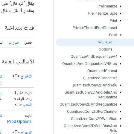
Prelinearize
بمقدار 1 لكل إدخال في `المحور`. إذا كان `keep_dims` صحيحًا، فسيتم الاحتفاظ بالأبعاد المخفضة بالطول 1.
Prelinearize
Tuple
Print
فئات متداخلة
Private
Thread
Pool
Dataset
Prod
فصل
خيارات
الس
نظرة عامّة
Options
Quantize
And
Dequantize
V4
الأساليب العامة
Quantize
And
Dequantize
V4Grad
Quantized
Concat
الإخراج
<T>
كإ
Quantized
Concat
V2
إر
Quantized
Conv2DAnd
Relu
Quantized
Conv2DAnd
Relu
And
ثابت <T، U
إن
Requantize
يمتد الرقم>
طر
Quantized
Conv2DAnd
Requantize
المنتج
<T>
Quantized
Conv2DPer
Channel
ثابت
ms
Quantized
Conv2DWith
Bias
Prod.Options
Quantized
Conv2DWith
Bias
And
Relu
الإخراج
<T>
ان