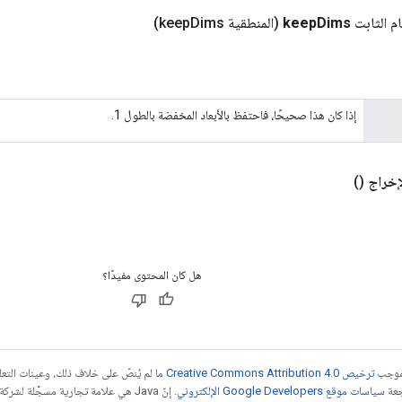
م الثابت
Dims
keep
(المنطقية keep
Dims)
إذا كان هذا صحيحًا، فاحتفظ بالأبعاد المخفضة بالطول 1.
إخراج
()
هل كان المحتوى مفيدًا؟
بموجب
ترخيص Creative Commons Attribution 4.0‏
ما لم يُنصّ على خلاف ذلك، وعينات الت
جعة
سياسات موقع Google Developers الإلكتروني