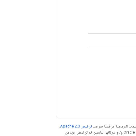
عليمات البرمجية مرخّصة بموجب
ترخيص Apache 2.0‏
.
. إنّ Java هي علامة تجارية مسجَّلة لشركة Oracle و/أو شركائها التابعين. تم ترخيص جزء من