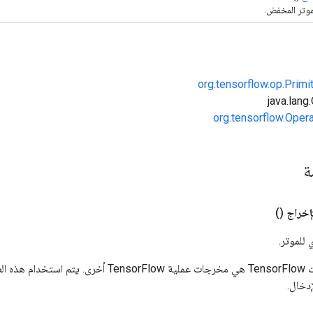
موتر المخفض.
org.tensorflow.op.Primi
org.tensorflow.Oper
ة
إخراج
()
 للموتر.
المدخلات إلى عمليات TensorFlow هي مخرجات عملية rFlow
دخال.