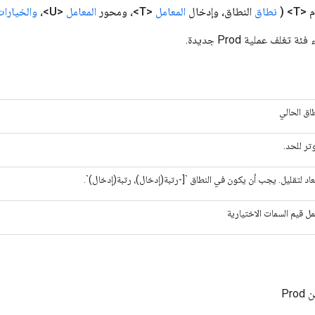
<T>
(
نطاق
النطاق، وإدخال
المعامل
<T>، ومحور
المعامل
<U>،
والخيارات
تغلف عملية Prod جديدة.
طاق الحالي
وتر للحد.
بعاد لتقليل. يجب أن يكون في النطاق `[-رتبة(إدخال)، رتبة(إدخال)`.
ل قيم السمات الاختيارية
Pr