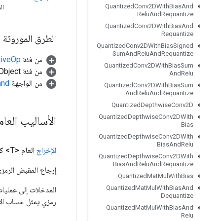
Quantized
Conv2DWith
Bias
And
ال
Relu
And
Requantize
Quantized
Conv2DWith
Bias
And
Requantize
الطرق الموروثة
Quantized
Conv2DWith
Bias
Signed
Sum
And
Relu
And
Requantize
من فئة
tiveOp
Quantized
Conv2DWith
Bias
Sum
من فئة java.lang.Object
And
Relu
من الواجهة
and
Quantized
Conv2DWith
Bias
Sum
And
Relu
And
Requantize
Quantized
Depthwise
Conv2D
Quantized
Depthwise
Conv2DWith
الأساليب العام
Bias
Quantized
Depthwise
Conv2DWith
Bias
And
Relu
الإخراج
العام <T>
ك
Quantized
Depthwise
Conv2DWith
Bias
And
Relu
And
Requantize
إرجاع المقبض الرمزي
Quantized
Mat
Mul
With
Bias
Quantized
Mat
Mul
With
Bias
And
Dequantize
رمزي يمثل حساب الإ
Quantized
Mat
Mul
With
Bias
And
Relu