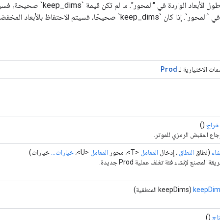
يقلل "الإدخال" على طول الأبعاد الواردة في "الم
Prod
مات الاختيارية لـ
خراج
()
جاع المقبض الرمزي للموتر.
شاء
(نطاق
النطاق
، إدخال
المعامل
<T>، محور
المعامل
<U>،
خيارات...
خيارات)
يقة المصنع لإنشاء فئة تغلف عملية Prod جديدة.
keepDi
(keepDims المنطقية)
تاج
()