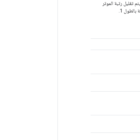
حور". ما لم تكن قيمة `keep_dims` صحيحة، فسيتم تقليل رتبة الموتر