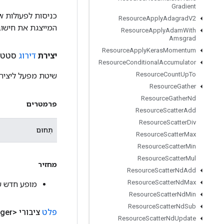
Gradient
Resource
Apply
Adagrad
V2
המייצגת את חישוב
Resource
Apply
Adam
With
Amsgrad
Resource
Apply
Keras
Momentum
יצירת
דירוג
סטטי 
Resource
Conditional
Accumulator
Resource
Count
Up
To
שיטת מפעל ליציר
Resource
Gather
Resource
Gather
Nd
פרמטרים
Resource
Scatter
Add
Resource
Scatter
Div
תְחוּם
Resource
Scatter
Max
Resource
Scatter
Min
Resource
Scatter
Mul
מחזיר
Resource
Scatter
Nd
Add
Resource
Scatter
Nd
Max
מופע חדש של k
Resource
Scatter
Nd
Min
Resource
Scatter
Nd
Sub
פלט
ציבורי <Integer>
Resource
Scatter
Nd
Update