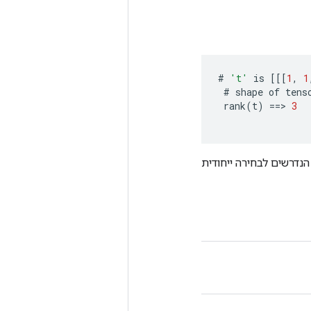
#
't'
is
[[[
1
,
1
#
shape
of
tens
rank
(
t
)
==
>
3
הנדרשים לבחירה ייחודית