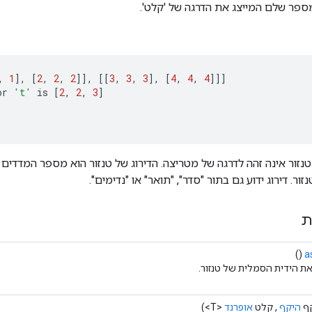
מספר שלם המייצג את הדרגה של 'קלט'.
,
1
]
,
[
2
,
2
,
2
]]
,
[[
3
,
3
,
3
]
,
[
4
,
4
,
4
]]]
or
't'
is
[
2
,
2
,
3
]
טנזור אינה זהה לדרגה של מטריצה. הדירוג של טנזור הוא מספר המדדים 
ור. דירוג ידוע גם בתור "סדר", "תואר" או "נדימים".
ת
()
a
ת הידית הסמלית של טנזור.
קף
היקף
, קלט
אופרנד
<T>)