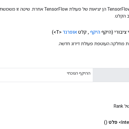
כניסות לפעולות TensorFlow הן יציאות של פעולת rFlow
 הקלט.
ציבורי
(היקף
היקף
,
קלט
אופרנד
<T>)
ת מחלקה העוטפת פעולת דירוג חדשה.
ההיקף הנוכחי
Ran
פלט
()