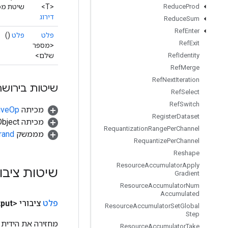
<T>
שיטת מפעל
Reduce
Prod
דירוג
Reduce
Sum
Ref
Enter
פלט
פלט
()
Ref
Exit
<מספר
שלם>
Ref
Identity
Ref
Merge
Ref
Next
Iteration
שיטות בירושה
Ref
Select
Ref
Switch
מכיתה
tiveOp
Register
Dataset
מכיתה java.lang.Object
Requantization
Range
Per
Channel
מממשק
rand
Requantize
Per
Channel
Reshape
Resource
Accumulator
Apply
שיטות ציבו
Gradient
Resource
Accumulator
Num
Accumulated
פלט
ציבורי <Integer>
put
Resource
Accumulator
Set
Global
Step
מחזירה את הידית 
Resource
Accumulator
Take