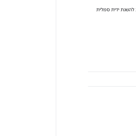
Tenso אחרת. שיטה זו משמשת להשגת ידית סמלית