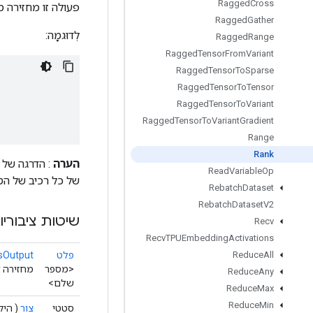
Ragged
Cross
פעולה זו מחזירה 
Ragged
Gather
לְדוּגמָה:
Ragged
Range
Ragged
Tensor
From
Variant
Ragged
Tensor
To
Sparse
Ragged
Tensor
To
Tensor
Ragged
Tensor
To
Variant
Ragged
Tensor
To
Variant
Gradient
Range
Rank
הערה
: הדרגה של 
Read
Variable
Op
של כל רכיב של הטנז
Rebatch
Dataset
Rebatch
Dataset
V2
שיטות ציבוריו
Recv
Recv
TPUEmbedding
Activations
פלט
sOutput
Reduce
All
<מספר
מחזירה א
Reduce
Any
שלם>
Reduce
Max
Reduce
Min
סטטי
צור
( הי