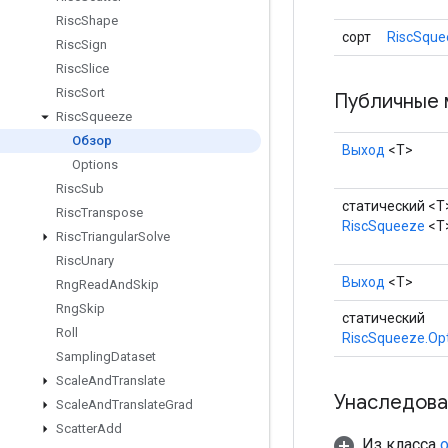
Risc
Shape
сорт
RiscSqu
Risc
Sign
Risc
Slice
Risc
Sort
Публичные 
Risc
Squeeze
Обзор
Выход
<Т>
Options
Risc
Sub
статический <T
Risc
Transpose
RiscSqueeze
<T
Risc
Triangular
Solve
Risc
Unary
Выход
<Т>
Rng
Read
And
Skip
Rng
Skip
статический
Roll
RiscSqueeze.Op
Sampling
Dataset
Scale
And
Translate
Унаследова
Scale
And
Translate
Grad
Scatter
Add
Из класса
o