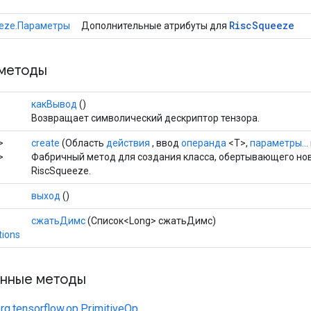
Risc
Squeeze
eeze.Параметры
Дополнительные атрибуты для
методы
какВывод
()
Возвращает символический дескриптор тензора.
>
create
(Область
действия
, ввод
операнда
<T>,
параметры...
>
Фабричный метод для создания класса, обертывающего н
RiscSqueeze.
выход
()
сжатьДимс
(Список<Long> сжатьДимс)
tions
нные методы
rg.tensorflow.op.PrimitiveOp