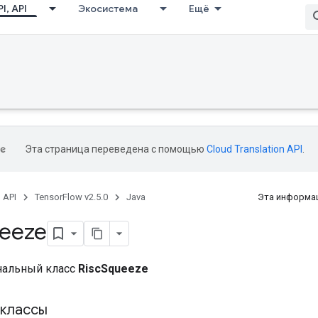
I, API
Экосистема
Ещё
Эта страница переведена с помощью
Cloud Translation API
.
, API
TensorFlow v2.5.0
Java
Эта информац
eeze
нальный класс
RiscSqueeze
классы