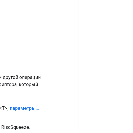
 другой операции
риптора, который
<T>
,
параметры
.
.
.
RiscSqueeze.