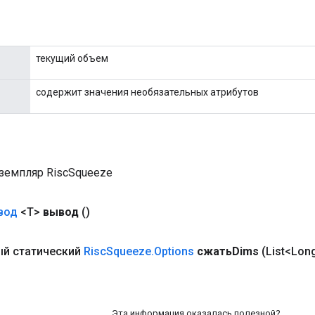
текущий объем
содержит значения необязательных атрибутов
земпляр RiscSqueeze
вод
<T>
вывод
()
й статический
Risc
Squeeze
.
Options
сжатьDims
(List<Lon
Эта информация оказалась полезной?