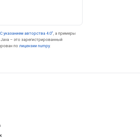
С указанием авторства 4.0"
, а примеры
. Java – это зарегистрированный
ирован по
лицензии numpy
.
а
к