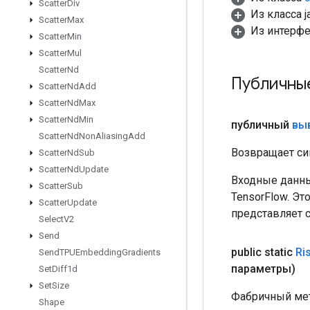
Scatter
Div
Из класса ja
Scatter
Max
Из интерф
Scatter
Min
Scatter
Mul
Scatter
Nd
Публичны
Scatter
Nd
Add
Scatter
Nd
Max
Scatter
Nd
Min
публичный
вы
Scatter
Nd
Non
Aliasing
Add
Возвращает си
Scatter
Nd
Sub
Scatter
Nd
Update
Входные данны
Scatter
Sub
TensorFlow. Эт
Scatter
Update
представляет 
Select
V2
Send
public static
Ri
Send
TPUEmbedding
Gradients
параметры)
Set
Diff1d
Set
Size
Фабричный мет
Shape