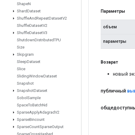
Shape
N
Параметры
Shard
Dataset
Shuffle
And
Repeat
Dataset
V2
Shuffle
Dataset
V2
объем
Shuffle
Dataset
V3
Shutdown
Distributed
TPU
параметры
Size
Skipgram
Sleep
Dataset
Возврат
Slice
новый эк
Sliding
Window
Dataset
Snapshot
публичный
вы
Snapshot
Dataset
Sobol
Sample
Space
To
Batch
Nd
общедоступны
Sparse
Apply
Adagrad
V2
Sparse
Bincount
Sparse
Count
Sparse
Output
Sparse
Cross
Hashed