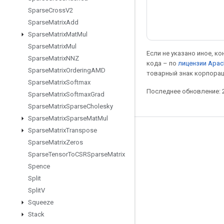
Sparse
Cross
V2
Sparse
Matrix
Add
Sparse
Matrix
Mat
Mul
Sparse
Matrix
Mul
Если не указано иное, к
Sparse
Matrix
NNZ
кода – по
лицензии Apac
Sparse
Matrix
Ordering
AMD
товарный знак корпорац
Sparse
Matrix
Softmax
Последнее обновление: 2
Sparse
Matrix
Softmax
Grad
Sparse
Matrix
Sparse
Cholesky
Sparse
Matrix
Sparse
Mat
Mul
Sparse
Matrix
Transpose
Мы в социальных сетях
Sparse
Matrix
Zeros
Блог
Sparse
Tensor
To
CSRSparse
Matrix
Spence
Форум
Split
GitHub
Split
V
Twitter
Squeeze
Stack
YouTube