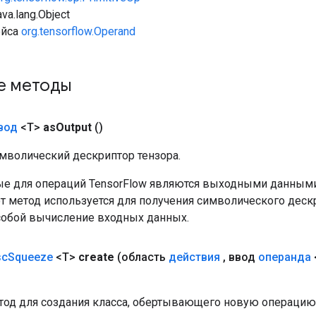
va.lang.Object
ейса
org.tensorflow.Operand
е методы
вод
<T>
as
Output
()
мволический дескриптор тензора.
е для операций TensorFlow являются выходными данными
от метод используется для получения символического деск
собой вычисление входных данных.
sc
Squeeze
<T>
create
(область
действия
,
ввод
операнда
од для создания класса, обертывающего новую операцию 