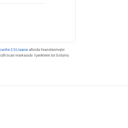
pache 2.0 Lisansı
altında lisanslanmıştır.
illi ticari markasıdır. İçeriklerin bir bölümü