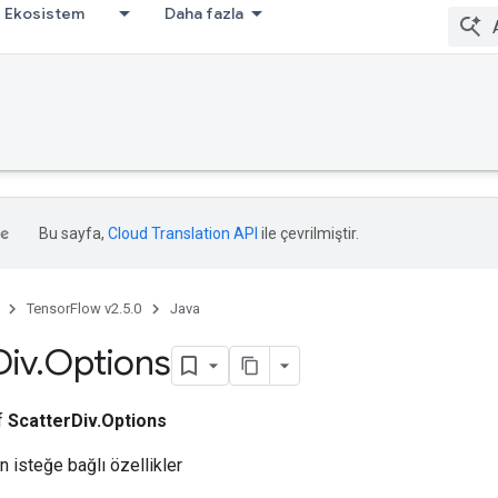
Ekosistem
Daha fazla
Bu sayfa,
Cloud Translation API
ile çevrilmiştir.
TensorFlow v2.5.0
Java
Div
.
Options
ıf
ScatterDiv.Options
n isteğe bağlı özellikler