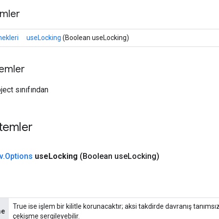
mler
ekleri
useLocking
(Boolean useLocking)
temler
ject sınıfından
temler
v
.
Options
use
Locking
(Boolean use
Locking)
True ise işlem bir kilitle korunacaktır; aksi takdirde davranış tanıms
me
çekişme sergileyebilir.