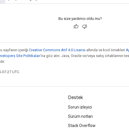
Bu size yardımcı oldu mu?
bu sayfanın içeriği
Creative Commons Atıf 4.0 Lisansı
altında ve kod örnekleri
A
elopers Site Politikaları
'na göz atın. Java, Oracle ve/veya satış ortaklarının tesc
ır.
5-07-27 UTC.
Destek
Sorun izleyici
Sürüm notları
Stack Overflow