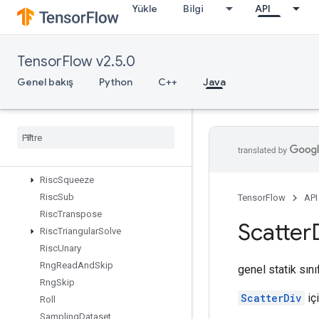
Yükle
Bilgi
API
RiscReal
RiscReduce
RiscRem
TensorFlow v2.5.0
RiscReshape
RiscReverse
Genel bakış
Python
C++
Java
RiscScatter
Risc
Shape
Risc
Sign
Risc
Slice
Risc
Sort
Risc
Squeeze
Risc
Sub
TensorFlow
API
Risc
Transpose
Scatter
Risc
Triangular
Solve
Risc
Unary
Rng
Read
And
Skip
genel statik sın
Rng
Skip
ScatterDiv
içi
Roll
Sampling
Dataset