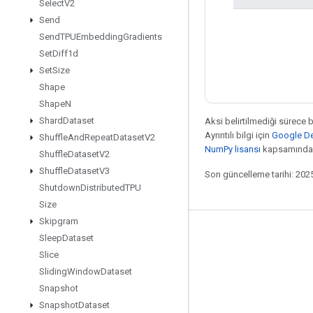
Select
V2
Send
Send
TPUEmbedding
Gradients
Set
Diff1d
Set
Size
Shape
Shape
N
Shard
Dataset
Aksi belirtilmediği sürece 
Ayrıntılı bilgi için
Google Dev
Shuffle
And
Repeat
Dataset
V2
NumPy lisansı
kapsamındad
Shuffle
Dataset
V2
Shuffle
Dataset
V3
Son güncelleme tarihi: 202
Shutdown
Distributed
TPU
Size
Skipgram
Bağlı kalma
Sleep
Dataset
Slice
Blog
Sliding
Window
Dataset
Forum
Snapshot
GitHub
Snapshot
Dataset