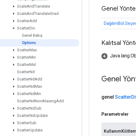
Scale
And
Translate
Genel Yönte
Scale
And
Translate
Grad
Scatter
Add
DağılımBöl.Seçen
Scatter
Div
Genel Bakış
Kalıtsal Yön
Options
Scatter
Max
Java.lang.Ob
Scatter
Min
Scatter
Mul
Scatter
Nd
Genel Yön
Scatter
Nd
Add
Scatter
Nd
Max
Scatter
Nd
Min
genel
Scatter
Di
Scatter
Nd
Non
Aliasing
Add
Scatter
Nd
Sub
Parametreler
Scatter
Nd
Update
Scatter
Sub
Scatter
Update
KullanımKilitle