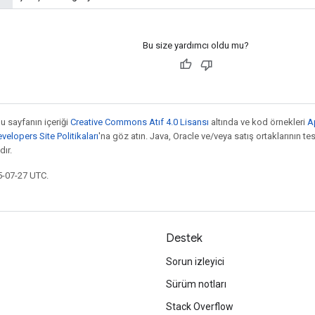
Bu size yardımcı oldu mu?
bu sayfanın içeriği
Creative Commons Atıf 4.0 Lisansı
altında ve kod örnekleri
A
elopers Site Politikaları
'na göz atın. Java, Oracle ve/veya satış ortaklarının tesc
ır.
5-07-27 UTC.
Destek
Sorun izleyici
Sürüm notları
Stack Overflow