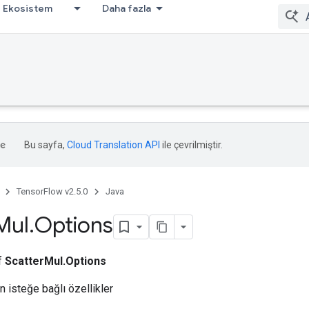
Ekosistem
Daha fazla
Bu sayfa,
Cloud Translation API
ile çevrilmiştir.
TensorFlow v2.5.0
Java
Mul
.
Options
ıf
ScatterMul.Options
n isteğe bağlı özellikler