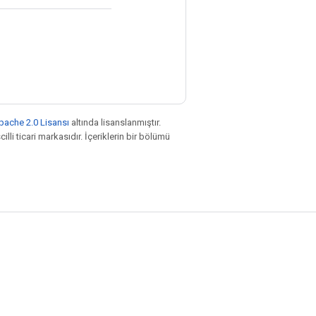
pache 2.0 Lisansı
altında lisanslanmıştır.
illi ticari markasıdır. İçeriklerin bir bölümü