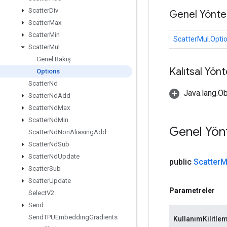
Scatter
Div
Genel Yönte
Scatter
Max
Scatter
Min
ScatterMul.Opti
Scatter
Mul
Genel Bakış
Kalıtsal Yön
Options
Scatter
Nd
Java.lang.Ob
Scatter
Nd
Add
Scatter
Nd
Max
Scatter
Nd
Min
Genel Yön
Scatter
Nd
Non
Aliasing
Add
Scatter
Nd
Sub
Scatter
Nd
Update
public
Scatter
M
Scatter
Sub
Scatter
Update
Parametreler
Select
V2
Send
Send
TPUEmbedding
Gradients
KullanımKilitle