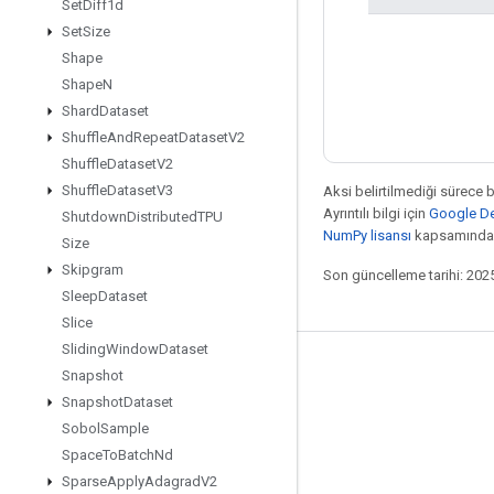
Set
Diff1d
Set
Size
Shape
Shape
N
Shard
Dataset
Shuffle
And
Repeat
Dataset
V2
Shuffle
Dataset
V2
Shuffle
Dataset
V3
Aksi belirtilmediği sürece 
Ayrıntılı bilgi için
Google Dev
Shutdown
Distributed
TPU
NumPy lisansı
kapsamındad
Size
Skipgram
Son güncelleme tarihi: 202
Sleep
Dataset
Slice
Sliding
Window
Dataset
Bağlı kalma
Snapshot
Snapshot
Dataset
Blog
Sobol
Sample
Forum
Space
To
Batch
Nd
GitHub
Sparse
Apply
Adagrad
V2