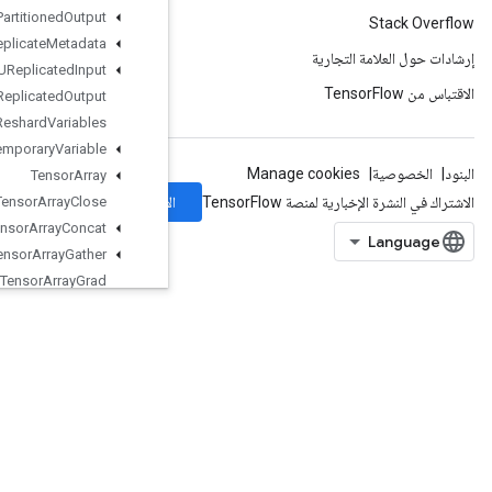
TPUPartitioned
Output
TPUReplicate
Metadata
TPUReplicated
Input
TPUReplicated
Output
TPUReshard
Variables
Temporary
Variable
Tensor
Array
الاشتراك
Tensor
Array
Close
Tensor
Array
Concat
Tensor
Array
Gather
Tensor
Array
Grad
Tensor
Array
Grad
With
Shape
TensorArrayPack
TensorArrayRead
TensorArrayScatter
TensorArraySize
TensorArraySplit
TensorArrayUnpack
TensorArrayWrite