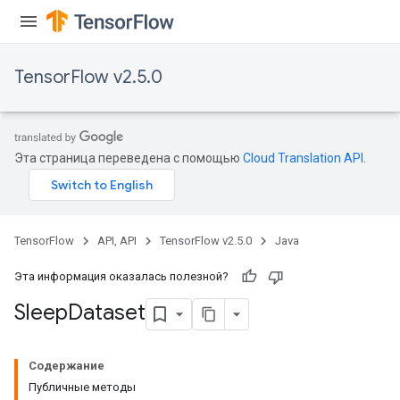
TensorFlow v2.5.0
Эта страница переведена с помощью
Cloud Translation API
.
TensorFlow
API, API
TensorFlow v2.5.0
Java
Эта информация оказалась полезной?
Sleep
Dataset
Содержание
Публичные методы