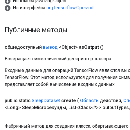
Из класса java.lang.Object
Из интерфейса
org.tensorflow.Operand
Публичные методы
общедоступный
вывод
<Object>
as
Output
()
Возвращает символический дескриптор тензора.
Входные данные для операций TensorFlow являются вы
TensorFlow. Этот метод используется для получения сим
представляет собой вычисление входных данных.
public static
Sleep
Dataset
create
(
Область
действия
,
Оп
<Long> Sleep
Microсекунды
,
List<Class<?>> output
Types
,
Фабричный метод для создания класса, обертывающего 