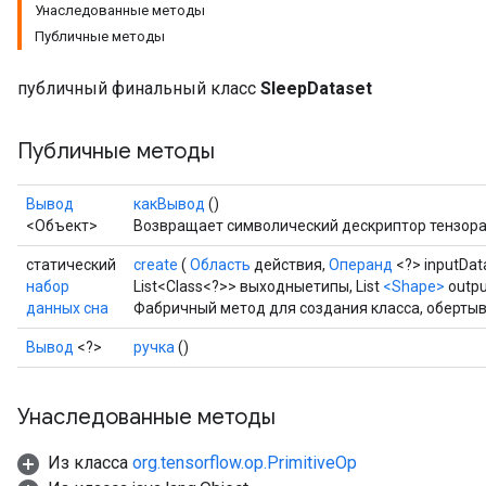
Унаследованные методы
Публичные методы
публичный финальный класс
SleepDataset
Публичные методы
Вывод
какВывод
()
<Объект>
Возвращает символический дескриптор тензора
статический
create
(
Область
действия,
Операнд
<?> inputDat
набор
List<Class<?>> выходныетипы, List
<Shape>
outpu
данных сна
Фабричный метод для создания класса, оберты
Вывод
<?>
ручка
()
Унаследованные методы
Из класса
org.tensorflow.op.PrimitiveOp