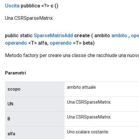
Uscita
pubblica <?>
c
()
Una CSRSparseMatrix.
x
public static
Sparse
Matrix
Add
create
( ambito
ambito
,
op
operando
<T> alfa
,
operando
<T> beta)
Metodo factory per creare una classe che racchiude una nuo
Parametri
ambito attuale
scopo
Una CSRSparseMatrix.
UN
Una CSRSparseMatrix.
B
Uno scalare costante.
alfa