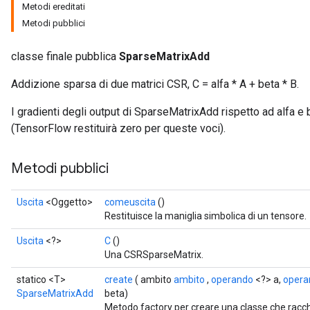
Metodi ereditati
Metodi pubblici
classe finale pubblica
SparseMatrixAdd
Addizione sparsa di due matrici CSR, C = alfa * A + beta * B.
I gradienti degli output di SparseMatrixAdd rispetto ad alfa e 
(TensorFlow restituirà zero per queste voci).
Metodi pubblici
Uscita
<Oggetto>
comeuscita
()
Restituisce la maniglia simbolica di un tensore.
Uscita
<?>
C
()
Una CSRSparseMatrix.
statico <T>
create
( ambito
ambito
,
operando
<?> a,
opera
SparseMatrixAdd
beta)
Metodo factory per creare una classe che rac