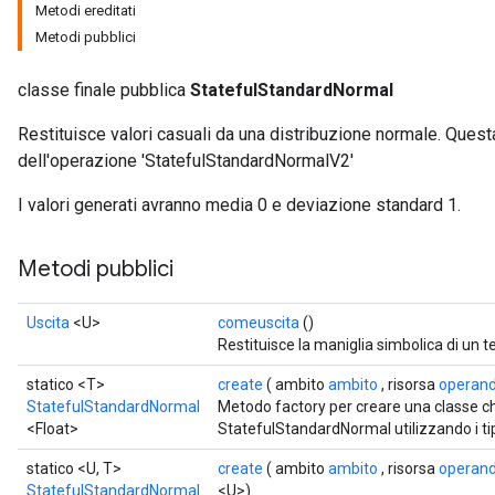
Metodi ereditati
Metodi pubblici
classe finale pubblica
StatefulStandardNormal
Restituisce valori casuali da una distribuzione normale. Ques
dell'operazione 'StatefulStandardNormalV2'
I valori generati avranno media 0 e deviazione standard 1.
Metodi pubblici
Uscita
<U>
comeuscita
()
Restituisce la maniglia simbolica di un t
statico <T>
create
( ambito
ambito
, risorsa
operan
StatefulStandardNormal
Metodo factory per creare una classe 
<Float>
StatefulStandardNormal utilizzando i tipi
statico <U, T>
create
( ambito
ambito
, risorsa
operan
StatefulStandardNormal
<U>)
x