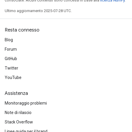
consociate. Alcuni contenuti sono concessi in base alla
licenza NumPy
.
Ultimo aggiornamento 2025-07-28 UTC.
Resta connesso
Blog
Forum
GitHub
Twitter
YouTube
Assistenza
Monitoraggio problemi
Note di rilascio
Stack Overflow
Linee guida per il brand