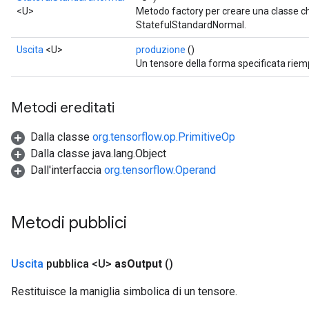
<U>
Metodo factory per creare una classe 
StatefulStandardNormal.
Uscita
<U>
produzione
()
Un tensore della forma specificata riemp
Metodi ereditati
Dalla classe
org.tensorflow.op.PrimitiveOp
Dalla classe java.lang.Object
Dall'interfaccia
org.tensorflow.Operand
Metodi pubblici
Uscita
pubblica <U>
as
Output
()
Restituisce la maniglia simbolica di un tensore.