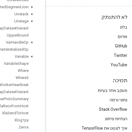
Unsorted
Segment
Join
Unstack
Unstage
Unwrap
Dataset
Variant
Upper
Bound
Var
Handle
Op
Var
Is
Initialized
Op
Variable
Variable
Shape
Where
Where3
Worker
Heartbeat
Wrap
Dataset
Variant
Write
Raw
Proto
Summary
Xla
Recv
From
Host
Xla
Send
To
Host
Xlog1py
Zeros