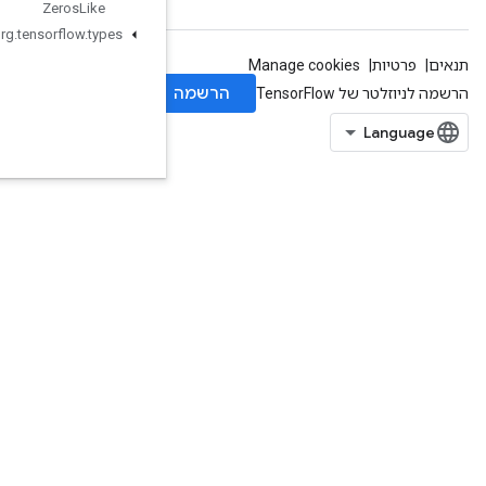
Zeros
Like
org
.
tensorflow
.
types