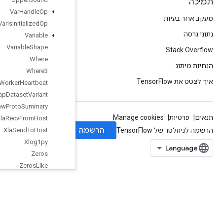
Var
Handle
Op
Var
Is
Initialized
Op
Variable
Variable
Shape
Where
Where3
Worker
Heartbeat
Wrap
Dataset
Variant
Write
Raw
Proto
Summary
Xla
Recv
From
Host
Xla
Send
To
Host
Xlog1py
Zeros
Zeros
Like
org.tensorflow.types