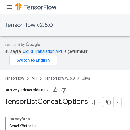
TensorFlow v2.5.0
Bu sayfa,
Cloud Translation API
ile çevrilmiştir.
TensorFlow
API
TensorFlow v2.5.0
Java
Bu size yardımcı oldu mu?
Tensor
List
Concat
.
Options
Bu sayfada
Genel Yöntemler