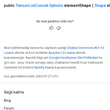
public
Tensor
List
Concat
.
Options
element
Shape
(
Shape
e
Bu size yardımcı oldu mu?
Aksi belirtilmediği sürece bu sayfanın içeriği
Creative Commons Atıf 4.0
Lisansı
altında ve kod örnekleri
Apache 2.0 Lisansı
altında
lisanslanmıştır. Ayrıntılı bilgi için
Google Developers Site Politikaları
'na
göz atın. Java, Oracle ve/veya satış ortaklarının tescilli ticari markasıdır.
İçeriklerin bir bölümü
NumPy lisansı
kapsamındadır.
Son güncelleme tarihi: 2025-07-27 UTC.
Bağlı kalma
Blog
Forum