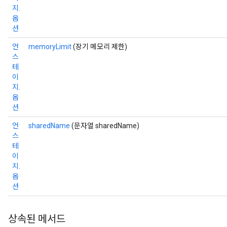
지.
옵
션
언
memoryLimit
(장기 메모리 제한)
스
테
이
지.
옵
션
언
sharedName
(문자열 sharedName)
스
테
이
지.
옵
션
상속된 메서드