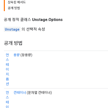
상속된 메서드
공개 방법
공개 정적 클래스
Unstage.Options
Unstage
의 선택적 속성
공개 방법
언
용량
(장용량)
스
테
이
지.
옵
션
언
컨테이너
(문자열 컨테이너)
스
테
이