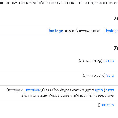
 הבסיסית דומה לעמידה בתור עם הרבה פחות יכולות ואפשרויות. אופ ז
כ
Unstage
תכונות אופציונליות עבור
Unstage
ש
(קיבולת ארוכה)
קיבולת
(מיכל מחרוזת)
מיכל
אפשרויות)
אפשרויות...
היקף, רשימה<Class<?>> dtypes,
היקף
(
ליצור
שיטת מפעל ליצירת מחלקה העוטפת פעולת Unstage חדשה.
()
איטרטור