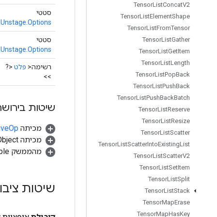
Tensor
List
Concat
V2
סטטי
Tensor
List
Element
Shape
Unstage.Options
Tensor
List
From
Tensor
סטטי
Tensor
List
Gather
Unstage.Options
Tensor
List
Get
Item
Tensor
List
Length
<?
פלט
רשימה<
Tensor
List
Pop
Back
>>
Tensor
List
Push
Back
Tensor
List
Push
Back
Batch
שיטות בירושה
Tensor
List
Reserve
Tensor
List
Resize
tiveOp
מכיתה
Tensor
List
Scatter
מכיתה java.lang.Object
Tensor
List
Scatter
Into
Existing
List
מהממשק java.lang.Iterable
Tensor
List
Scatter
V2
Tensor
List
Set
Item
Tensor
List
Split
ת ציבוריות
Tensor
List
Stack
Tensor
Map
Erase
Tensor
Map
Has
Key