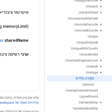
Tridiagonal
Solve
Unbatch
איטרטור ציבורי<
Unbatch
Grad
Uncompress
Element
Unicode
Decode
g memory
Limit)
Unicode
Encode
Unique
ns
shared
Name
Unique
Dataset
Unique
With
Counts
ה ציבורית<
ערכי
Unravel
Index
Unsorted
Segment
Join
Unstack
Unstage
סקירה כללית
Options
Unwrap
Dataset
Variant
Upper
Bound
 התוכן של דף זה הוא ברישיון
Var
Handle
Op
מדיניות האתר של Google Developers‏
Var
Is
Initialized
Op
עדכון אחרון: 2025-07-28 (שעון UTC).