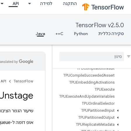
API
למידה
התקנה
StopGradient
StridedSlice
StridedSliceAssign
TensorFlow v2.5.0
StridedSliceGrad
Java
C++
Python
StringLower
סקירה כללית
StringNGrams
String
Upper
Sum
Switch
Cond
TPUCompilation
Result
TPUCompile
Succeeded
Assert
API
TensorFlow
TPUEmbedding
Activations
TPUExecute
Unstage
TPUExecute
And
Update
Variables
TPUOrdinal
Selector
יעור הגמר הציבורי
TPUPartitioned
Input
TPUPartitioned
Output
אופ דומה ל-Dequeue קל משקל.
TPUReplicate
Metadata