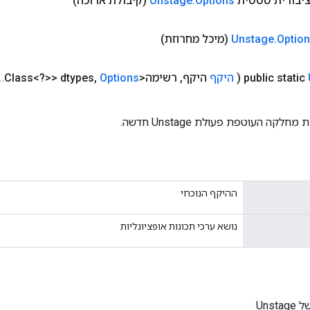
(קיבולת ארוכה)
Unstage
.
Options
אופציות ציבור
(מיכל מחרוזת)
.
Optio
.
.
,
Options
רשימה<Class<?>> dtypes
,
היקף
היקף
(
public static
שיטת מפעל ליצירת מחלקה העוטפת
ההיקף הנוכחי
נושא ערכי תכונות אופציונליות
מופע