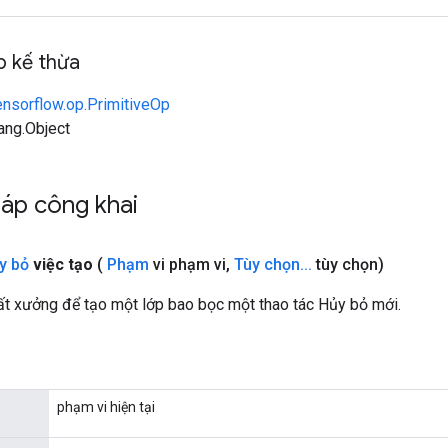
 kế thừa
ensorflow.op.PrimitiveOp
lang.Object
áp công khai
y bỏ
việc tạo
(
Phạm
vi phạm vi
,
Tùy chọn
.
.
.
tùy chọn)
t xưởng để tạo một lớp bao bọc một thao tác Hủy bỏ mới.
phạm vi hiện tại