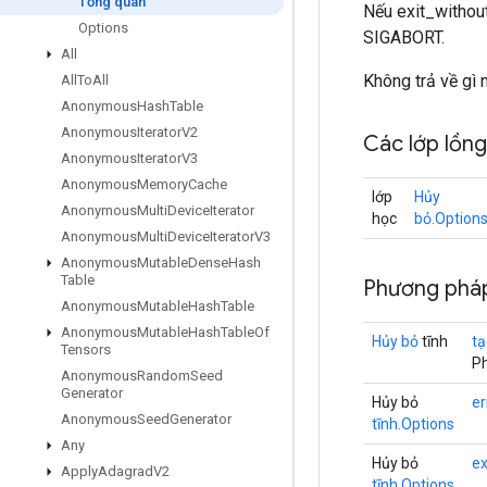
Tổng quan
Nếu exit_without
Options
SIGABORT.
All
Không trả về gì 
All
To
All
Anonymous
Hash
Table
Anonymous
Iterator
V2
Các lớp lồn
Anonymous
Iterator
V3
Anonymous
Memory
Cache
lớp
Hủy
Anonymous
Multi
Device
Iterator
học
bỏ.Option
Anonymous
Multi
Device
Iterator
V3
Anonymous
Mutable
Dense
Hash
Table
Phương pháp
Anonymous
Mutable
Hash
Table
Anonymous
Mutable
Hash
Table
Of
Hủy bỏ
tĩnh
tạ
Tensors
Ph
Anonymous
Random
Seed
Generator
Hủy bỏ
e
Anonymous
Seed
Generator
tĩnh.Options
Any
Hủy bỏ
ex
Apply
Adagrad
V2
tĩnh.Options