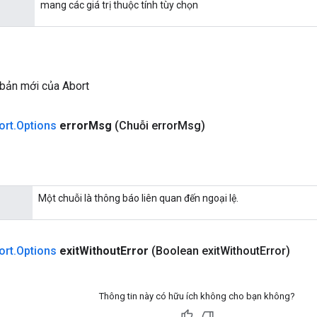
mang các giá trị thuộc tính tùy chọn
 bản mới của Abort
ort
.
Options
error
Msg
(Chuỗi error
Msg)
Một chuỗi là thông báo liên quan đến ngoại lệ.
ort
.
Options
exit
Without
Error
(Boolean exit
Without
Error)
Thông tin này có hữu ích không cho bạn không?