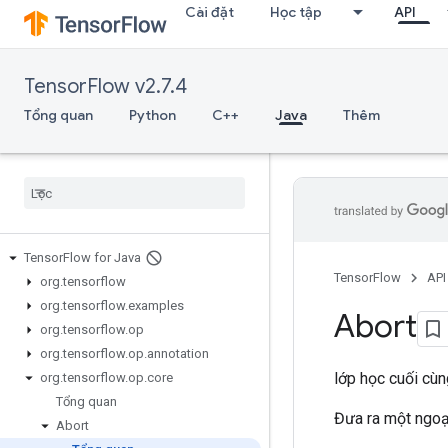
Cài đặt
Học tập
API
TensorFlow v2.7.4
Tổng quan
Python
C++
Java
Thêm
Tensor
Flow for Java
TensorFlow
API
org
.
tensorflow
org
.
tensorflow
.
examples
Abort
org
.
tensorflow
.
op
org
.
tensorflow
.
op
.
annotation
lớp học cuối cù
org
.
tensorflow
.
op
.
core
Tổng quan
Đưa ra một ngoại
Abort