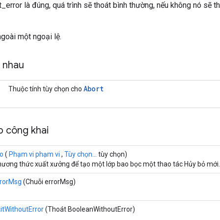
_error là đúng, quá trình sẽ thoát bình thường, nếu không nó sẽ tho
ngoài một ngoại lệ.
g nhau
Abort
Thuộc tính tùy chọn cho
s
 công khai
o
(
Phạm vi phạm vi
,
Tùy chọn...
tùy chọn)
ương thức xuất xưởng để tạo một lớp bao bọc một thao tác Hủy bỏ mới.
rrorMsg
(Chuỗi errorMsg)
itWithoutError
(Thoát BooleanWithoutError)