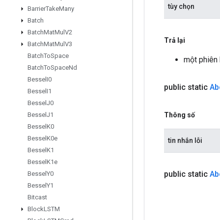
tùy chọn
Barrier
Take
Many
Batch
Batch
Mat
Mul
V2
Trả lại
Batch
Mat
Mul
V3
Batch
To
Space
một phiên
Batch
To
Space
Nd
Bessel
I0
public static
Ab
Bessel
I1
Bessel
J0
Thông số
Bessel
J1
Bessel
K0
Bessel
K0e
tin nhắn lỗi
Bessel
K1
Bessel
K1e
public static
Ab
Bessel
Y0
Bessel
Y1
Bitcast
Block
LSTM