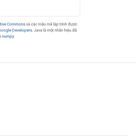
eative Commons
và các mẫu mã lập trình được
 Google Developers
. Java là một nhãn hiệu đã
p numpy
.