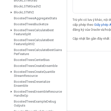
Block
LSTMGrad
Block
LSTMGrad
V2
Block
LSTMV2
Boosted
Trees
Aggregate
Stats
Trừ phi có lưu ý khác, nội
Boosted
Trees
Bucketize
cấp phép theo
Giấy phép 
đăng ký của Oracle và/hoặc
Boosted
Trees
Calculate
Best
Feature
Split
Cập nhật lần gần đây nhất:
Boosted
Trees
Calculate
Best
Feature
Split
V2
Boosted
Trees
Calculate
Best
Gains
Per
Feature
Boosted
Trees
Center
Bias
Giữ liên lạc
Boosted
Trees
Create
Ensemble
Blog
Boosted
Trees
Create
Quantile
Stream
Resource
Diễn đàn
Boosted
Trees
Deserialize
GitHub
Ensemble
Boosted
Trees
Ensemble
Resource
Twitter
Handle
Op
YouTube
Boosted
Trees
Example
Debug
Outputs