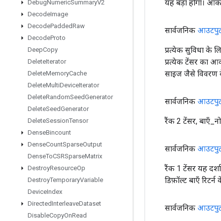
यह बड़ा होगा। आक
Debug
Numeric
Summary
V2
Decode
Image
Decode
Padded
Raw
सार्वजनिक
आउटपु
Decode
Proto
प्रत्येक सुविधा के
Deep
Copy
प्रत्येक टेंसर का
Delete
Iterator
साइज जैसे विवरण क
Delete
Memory
Cache
Delete
Multi
Device
Iterator
Delete
Random
Seed
Generator
सार्वजनिक
आउटपु
Delete
Seed
Generator
रैंक 2 टेंसर, बाएँ
Delete
Session
Tensor
Dense
Bincount
Dense
Count
Sparse
Output
सार्वजनिक
आउटपु
Dense
To
CSRSparse
Matrix
रैंक 1 टेंसर यह दर
Destroy
Resource
Op
डिफ़ॉल्ट बाएँ रिटर्
Destroy
Temporary
Variable
Device
Index
Directed
Interleave
Dataset
सार्वजनिक
आउटपु
Disable
Copy
On
Read