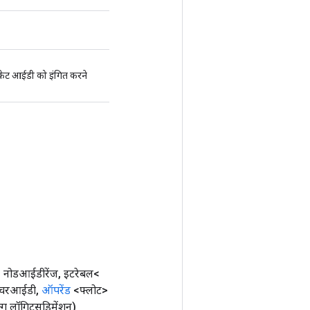
 बकेट आईडी को इंगित करने
> नोडआईडीरेंज
,
इटरेबल<
़ीचरआईडी
,
ऑपरेंड
<फ्लोट>
्ग लॉगिट्सडिमेंशन)