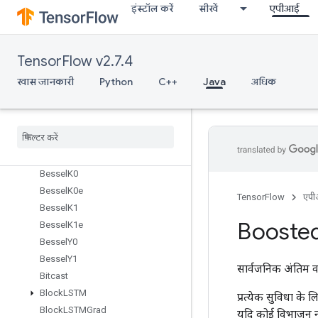
BarrierTakeMany
इंस्टॉल करें
सीखें
एपीआई
Batch
BatchMatMulV2
BatchMatMulV3
TensorFlow v2.7.4
BatchToSpace
खास जानकारी
Python
C++
Java
अधिक
BatchToSpaceNd
Bessel
I0
Bessel
I1
Bessel
J0
Bessel
J1
Bessel
K0
Bessel
K0e
TensorFlow
एप
Bessel
K1
Booste
Bessel
K1e
Bessel
Y0
Bessel
Y1
सार्वजनिक अंतिम व
Bitcast
Block
LSTM
प्रत्येक सुविधा के
Block
LSTMGrad
यदि कोई विभाजन नह