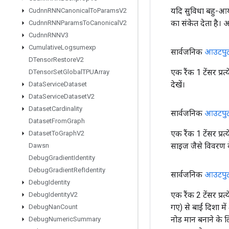
यदि सुविधा बहु-आया
Cudnn
RNNCanonical
To
Params
V2
का संकेत देता है।
Cudnn
RNNParams
To
Canonical
V2
Cudnn
RNNV3
Cumulative
Logsumexp
सार्वजनिक
आउटपु
DTensor
Restore
V2
एक रैंक 1 टेंसर प
DTensor
Set
Global
TPUArray
देखें।
Data
Service
Dataset
Data
Service
Dataset
V2
Dataset
Cardinality
सार्वजनिक
आउटपु
Dataset
From
Graph
एक रैंक 1 टेंसर प्
Dataset
To
Graph
V2
साइज जैसे विवरण क
Dawsn
Debug
Gradient
Identity
Debug
Gradient
Ref
Identity
सार्वजनिक
आउटपु
Debug
Identity
एक रैंक 2 टेंसर प्
Debug
Identity
V2
गए) से बाईं दिशा म
Debug
Nan
Count
नोड मान बनाने के 
Debug
Numeric
Summary