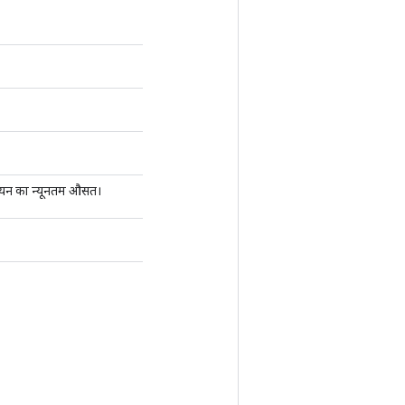
सियन का न्यूनतम औसत।