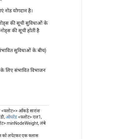
ाएं नोड योगदान है।
नोड्स की सूची सुविधाओं के
 नोड्स की सूची होती है
संभावित सुविधाओं के बीच)
ा के लिए संभावित विभाजन
ड
<फ्लोट>> आँकड़े सारांश
ईडी,
ऑपरेंड
<फ्लोट> एल1,
ोट> minNodeWeight, लंबे
 को लपेटकर एक क्लास