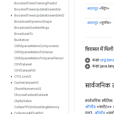
Boosted
Trees
Training
Predict
आउटपुट
<स्ट्रिंग>
Boosted
Trees
Update
Ensemble
Boosted
Trees
Update
Ensemble
V2
Broadcast
Dynamic
Shape
आउटपुट
<पूर्णांक>
Broadcast
Gradient
Args
Broadcast
To
Bucketize
CSRSparse
Matrix
Components
विरासत में मिली
CSRSparse
Matrix
To
Dense
CSRSparse
Matrix
To
Sparse
Tensor
कक्षा
org.ten
CSVDataset
कक्षा java.la
CSVDataset
V2
CTCLoss
V2
Cache
Dataset
V2
सार्वजनिक 
Check
Numerics
V2
Choose
Fastest
Dataset
सार्वजनिक स्थैतिक
Clip
By
Value
ऑपरेंड
<फ्लोट>> आँ
Collate
TPUEmbedding
Memory
एल1
,
ऑपरेंड
<फ्ल
Collective
All
To
All
V2