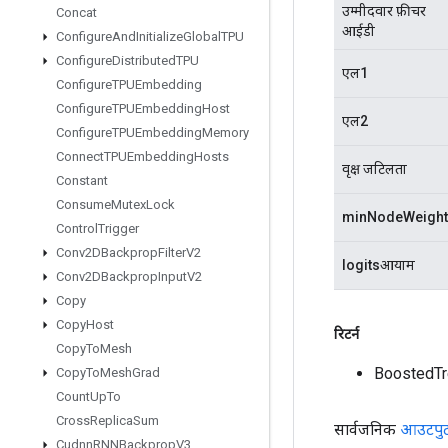
उम्मीदवार फ़ीचर
Concat
आईडी
Configure
And
Initialize
Global
TPU
Configure
Distributed
TPU
एल1
Configure
TPUEmbedding
Configure
TPUEmbedding
Host
एल2
Configure
TPUEmbedding
Memory
Connect
TPUEmbedding
Hosts
वृक्ष जटिलता
Constant
Consume
Mutex
Lock
minNodeWeight
Control
Trigger
Conv2DBackprop
Filter
V2
logitsआयाम
Conv2DBackprop
Input
V2
Copy
Copy
Host
रिटर्न
Copy
To
Mesh
BoostedTr
Copy
To
Mesh
Grad
Count
Up
To
Cross
Replica
Sum
सार्वजनिक
आउटपु
Cudnn
RNNBackprop
V3