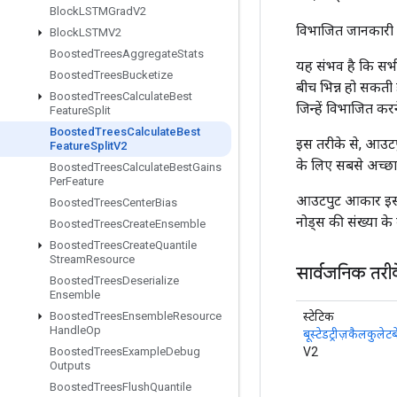
Block
LSTMGrad
V2
विभाजित जानकारी प्
Block
LSTMV2
Boosted
Trees
Aggregate
Stats
यह संभव है कि सभी
Boosted
Trees
Bucketize
बीच भिन्न हो सकती 
Boosted
Trees
Calculate
Best
जिन्हें विभाजित क
Feature
Split
Boosted
Trees
Calculate
Best
इस तरीके से, आउटपु
Feature
Split
V2
के लिए सबसे अच्छा
Boosted
Trees
Calculate
Best
Gains
Per
Feature
आउटपुट आकार इस तर
Boosted
Trees
Center
Bias
नोड्स की संख्या के 
Boosted
Trees
Create
Ensemble
Boosted
Trees
Create
Quantile
Stream
Resource
सार्वजनिक तरी
Boosted
Trees
Deserialize
Ensemble
स्टेटिक
Boosted
Trees
Ensemble
Resource
Handle
Op
बूस्टेडट्रीज़कैलकुलेटब
V2
Boosted
Trees
Example
Debug
Outputs
Boosted
Trees
Flush
Quantile