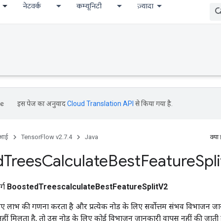
नेटवर्क
कम्यूनिटी
ज़्यादा
इस पेज का अनुवाद
Cloud Translation API
से किया गया है.
ीआई
TensorFlow v2.7.4
Java
क्या
d
Trees
Calculate
Best
Feature
Spli
र्ग
BoostedTreescalculateBestFeatureSplitV2
 लिए लाभ की गणना करता है और प्रत्येक नोड के लिए सर्वोत्तम संभव विभाजन जा
ीं मिलता है, तो उस नोड के लिए कोई विभाजन जानकारी वापस नहीं की जाती 