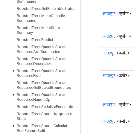
Summaries
Boosted
Trees
Get
Ensemble
States
आउटपुट
<पूर्णांक>
Boosted
Trees
Make
Quantile
Summaries
Boosted
Trees
Make
Stats
Summary
आउटपुट
<पूर्णांक>
Boosted
Trees
Predict
Boosted
Trees
Quantile
Stream
Resource
Add
Summaries
आउटपुट
<फ्लोट>
Boosted
Trees
Quantile
Stream
Resource
Deserialize
Boosted
Trees
Quantile
Stream
आउटपुट
<फ्लोट>
Resource
Flush
Boosted
Trees
Quantile
Stream
Resource
Get
Bucket
Boundaries
Boosted
Trees
Quantile
Stream
Resource
Handle
Op
आउटपुट
<पूर्णांक>
Boosted
Trees
Serialize
Ensemble
Boosted
Trees
Sparse
Aggregate
Stats
आउटपुट
<फ्लोट>
Boosted
Trees
Sparse
Calculate
Best
Feature
Split