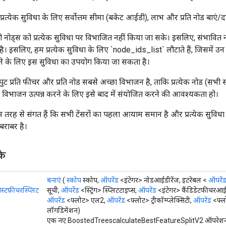
रत्येक सुविधा के लिए सर्वोत्तम सीमा (बकेट आईडी), लाभ और प्रति नोड बाएं/द
 नोड्स को प्रत्येक सुविधा पर विभाजित नहीं किया जा सके। इसलिए, संभावित 
है। इसलिए, हम प्रत्येक सुविधा के लिए `node_ids_list` लौटाते हैं, जिसमें उन
रने के लिए इस सुविधा का उपयोग किया जा सकता है।
ट प्रति फीचर और प्रति नोड सबसे अच्छा विभाजन है, ताकि प्रत्येक नोड (सभी 
 विभाजन उत्पन्न करने के लिए इसे बाद में संयोजित करने की आवश्यकता हो।
ह से संगत हैं कि सभी टेंसरों का पहला आयाम समान है और प्रत्येक सुविध
बराबर है।
के
बनाएं
(
स्कोप
स्कोप,
ऑपरेंड
<इंटेगर> नोडआईडीरेंज, इटरेबल <
ऑपरें
ेस्टफ़ीचरस्प्लिट
सूची,
ऑपरेंड
<स्ट्रिंग> स्प्लिटटाइप्स,
ऑपरेंड
<इंटेगर> कैंडिडेटफीचरआ
ऑपरेंड
<फ्लोट> एल2,
ऑपरेंड
<फ्लोट> ट्रीकॉम्प्लेक्सिटी,
ऑपरेंड
<फ्ल
लॉगडिमेंशन)
एक नए BoostedTreescalculateBestFeatureSplitV2 ऑपरेशन