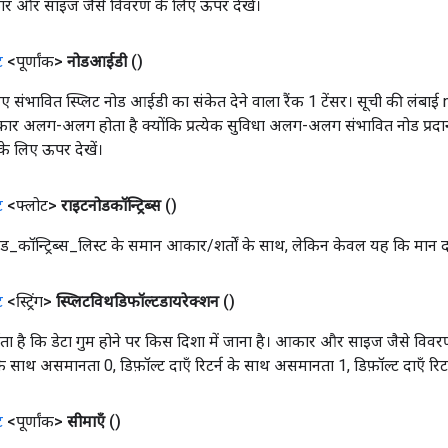
ार और साइज जैसे विवरण के लिए ऊपर देखें।
ट
<पूर्णांक>
नोडआईडी
()
 लिए संभावित स्प्लिट नोड आईडी का संकेत देने वाला रैंक 1 टेंसर। सूची की लंब
 आकार अलग-अलग होता है क्योंकि प्रत्येक सुविधा अलग-अलग संभावित नोड प्
े लिए ऊपर देखें।
ट
<फ्लोट>
राइटनोडकॉन्ट्रिब्स
()
_नोड_कॉन्ट्रिब्स_लिस्ट के समान आकार/शर्तों के साथ, लेकिन केवल यह कि मान द
ट
<स्ट्रिंग>
स्प्लिटविथडिफॉल्टडायरेक्शन
()
्शाता है कि डेटा गुम होने पर किस दिशा में जाना है। आकार और साइज जैसे विवर
न के साथ असमानता 0, डिफ़ॉल्ट दाएँ रिटर्न के साथ असमानता 1, डिफ़ॉल्ट दाएँ र
ट
<पूर्णांक>
सीमाएँ
()