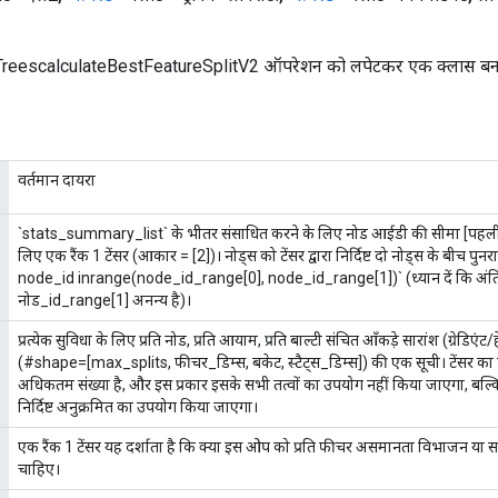
eescalculateBestFeatureSplitV2 ऑपरेशन को लपेटकर एक क्लास बनाने 
वर्तमान दायरा
`stats_summary_list` के भीतर संसाधित करने के लिए नोड आईडी की सीमा [पहली, आ
लिए एक रैंक 1 टेंसर (आकार = [2])। नोड्स को टेंसर द्वारा निर्दिष्ट दो नोड्स के बीच पुनरा
node_id inrange(node_id_range[0], node_id_range[1])` (ध्यान दें कि अंत
नोड_id_range[1] अनन्य है)।
प्रत्येक सुविधा के लिए प्रति नोड, प्रति आयाम, प्रति बाल्टी संचित आँकड़े सारांश (ग्रेडिएंट/
(#shape=[max_splits, फीचर_डिम्स, बकेट, स्टैट्स_डिम्स]) की एक सूची। टेंसर
अधिकतम संख्या है, और इस प्रकार इसके सभी तत्वों का उपयोग नहीं किया जाएगा, बल्
निर्दिष्ट अनुक्रमित का उपयोग किया जाएगा।
एक रैंक 1 टेंसर यह दर्शाता है कि क्या इस ओप को प्रति फीचर असमानता विभाजन य
चाहिए।