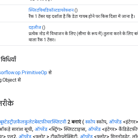
स्प्लिटविथडिफॉल्टडायरेक्शन
()
रैंक 1 टेंसर यह दर्शाता है कि डेटा गायब होने पर किस दिशा में जाना है।
दहलीज
()
प्रत्येक नोड में विभाजन के लिए (सीमा के रूप में) तुलना करने के लिए
वाला रैंक 1 टेंसर।
 विधियाँ
sorflow.op.PrimitiveOp
से
ng.Object से
तरीके
बूस्टेडट्रीज़कैलकुलेटबेस्टफ़ीचरस्प्लिटवी
2
बनाएं
(
स्कोप
स्कोप
,
ऑपरेंड
<इंटेगर
कड़े सारांश सूची
,
ऑपरेंड
<स्ट्रिंग> स्प्लिटटाइप्स
,
ऑपरेंड
<इंटेगर> कैंडिडेटफ
ोट> एल2
,
ऑपरेंड
<फ्लोट > ट्रीकॉम्प्लेक्सिटी
,
ऑपरेंड
<फ्लोट> मिननोडवेट
,
लॉन