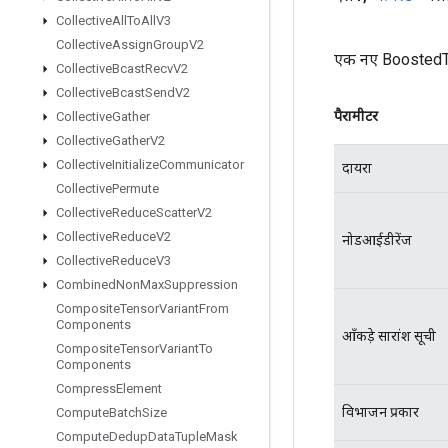
Collective
All
To
All
V3
Collective
Assign
Group
V2
एक नए BoostedTr
Collective
Bcast
Recv
V2
Collective
Bcast
Send
V2
पैरामीटर
Collective
Gather
Collective
Gather
V2
Collective
Initialize
Communicator
दायरा
Collective
Permute
Collective
Reduce
Scatter
V2
Collective
Reduce
V2
नोडआईडीरेंज
Collective
Reduce
V3
Combined
Non
Max
Suppression
Composite
Tensor
Variant
From
Components
आँकड़े सारांश सूची
Composite
Tensor
Variant
To
Components
Compress
Element
विभाजन प्रकार
Compute
Batch
Size
Compute
Dedup
Data
Tuple
Mask