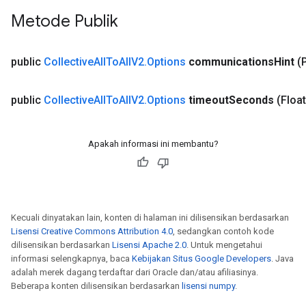
Metode Publik
public
Collective
All
To
All
V2
.
Options
communications
Hint
(
public
Collective
All
To
All
V2
.
Options
timeout
Seconds
(Floa
Apakah informasi ini membantu?
Kecuali dinyatakan lain, konten di halaman ini dilisensikan berdasarkan
Lisensi Creative Commons Attribution 4.0
, sedangkan contoh kode
dilisensikan berdasarkan
Lisensi Apache 2.0
. Untuk mengetahui
informasi selengkapnya, baca
Kebijakan Situs Google Developers
. Java
adalah merek dagang terdaftar dari Oracle dan/atau afiliasinya.
Beberapa konten dilisensikan berdasarkan
lisensi numpy
.