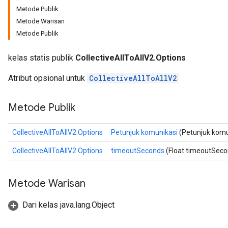
Metode Publik
Metode Warisan
Metode Publik
kelas statis publik
CollectiveAllToAllV2.Options
Atribut opsional untuk
CollectiveAllToAllV2
Metode Publik
CollectiveAllToAllV2.Options
Petunjuk komunikasi
(Petunjuk komun
CollectiveAllToAllV2.Options
timeoutSeconds
(Float timeoutSeco
Metode Warisan
Dari kelas java.lang.Object