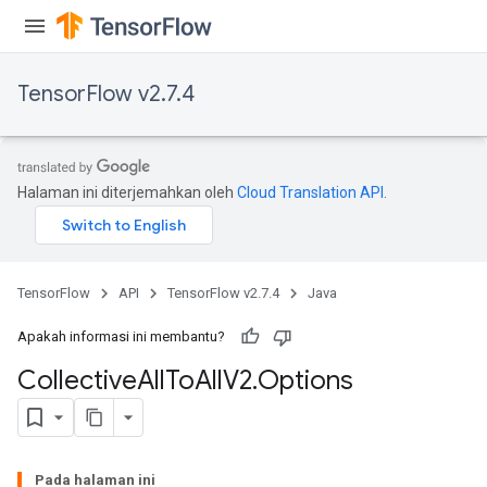
TensorFlow v2.7.4
Halaman ini diterjemahkan oleh
Cloud Translation API
.
TensorFlow
API
TensorFlow v2.7.4
Java
Apakah informasi ini membantu?
Collective
All
To
All
V2
.
Options
Pada halaman ini