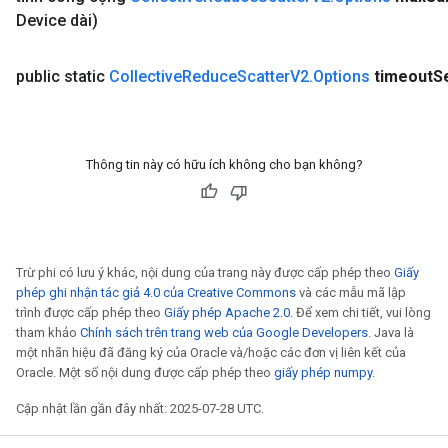
Device dài)
public static
Collective
Reduce
Scatter
V2
.
Options
timeout
S
Thông tin này có hữu ích không cho bạn không?
rBatch
Batch
Trừ phi có lưu ý khác, nội dung của trang này được cấp phép theo
Giấy
phép ghi nhận tác giả 4.0 của Creative Commons
và các mẫu mã lập
atch
trình được cấp phép theo
Giấy phép Apache 2.0
. Để xem chi tiết, vui lòng
tham khảo
Chính sách trên trang web của Google Developers
. Java là
một nhãn hiệu đã đăng ký của Oracle và/hoặc các đơn vị liên kết của
Oracle. Một số nội dung được cấp phép theo
giấy phép numpy
.
Cập nhật lần gần đây nhất: 2025-07-28 UTC.