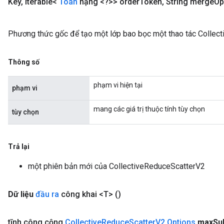
Key
,
Iterable<
Toán
hạng <?>> order
Token
,
String merge
Op
Phương thức gốc để tạo một lớp bao bọc một thao tác Collec
Thông số
phạm vi hiện tại
phạm vi
mang các giá trị thuộc tính tùy chọn
tùy chọn
Trả lại
một phiên bản mới của CollectiveReduceScatterV2
Dữ liệu
đầu ra
công khai <T>
()
ryTensorBatch
tĩnh công cộng
Collective
Reduce
Scatter
V2
.
Options
max
Su