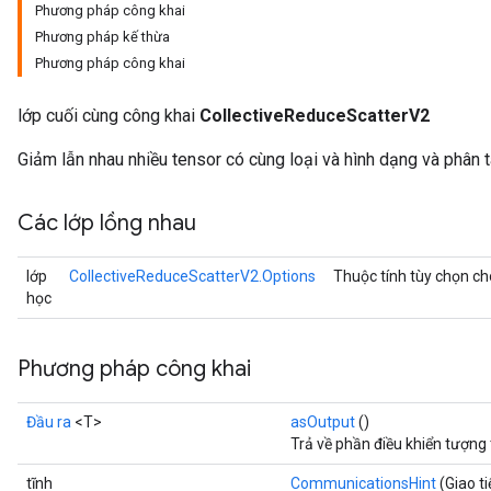
Phương pháp công khai
Phương pháp kế thừa
Phương pháp công khai
lớp cuối cùng công khai
CollectiveReduceScatterV2
Giảm lẫn nhau nhiều tensor có cùng loại và hình dạng và phân t
Các lớp lồng nhau
lớp
CollectiveReduceScatterV2.Options
Thuộc tính tùy chọn c
học
Phương pháp công khai
Đầu ra
<T>
asOutput
()
Trả về phần điều khiển tượng
tĩnh
CommunicationsHint
(Giao ti