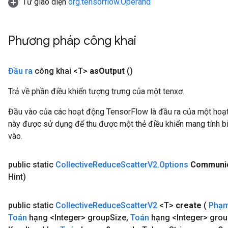
Từ giao diện
org.tensorflow.Operand
Phương pháp công khai
Đầu ra
công khai <T>
as
Output
()
Trả về phần điều khiển tượng trưng của một tenxơ.
Đầu vào của các hoạt động TensorFlow là đầu ra của một ho
này được sử dụng để thu được một thẻ điều khiển mang tính bi
vào.
public static
Collective
Reduce
Scatter
V2
.
Options
Communic
Hint)
public static
Collective
Reduce
Scatter
V2
<T>
create
(
Phạm
Toán
hạng <Integer> group
Size
,
Toán
hạng <Integer> grou