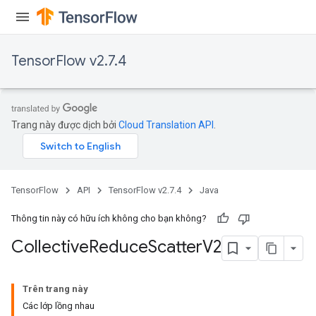
TensorFlow v2.7.4
Trang này được dịch bởi
Cloud Translation API
.
TensorFlow
API
TensorFlow v2.7.4
Java
Thông tin này có hữu ích không cho bạn không?
Collective
Reduce
Scatter
V2
Trên trang này
Các lớp lồng nhau