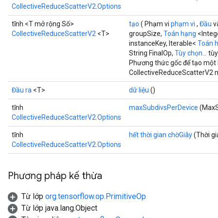
CollectiveReduceScatterV2.Options
tĩnh <T mở rộng Số>
tạo
( Phạm vi
phạm vi
,
Đầu
v
CollectiveReduceScatterV2
<T>
groupSize,
Toán hạng
<Integ
instanceKey, Iterable<
Toán 
String FinalOp,
Tùy chọn...
tùy
Phương thức gốc để tạo một 
CollectiveReduceScatterV2 m
Đầu ra
<T>
dữ liệu
()
tĩnh
maxSubdivsPerDevice
(MaxS
CollectiveReduceScatterV2.Options
tĩnh
hết thời gian chờGiây
(Thời gi
CollectiveReduceScatterV2.Options
Phương pháp kế thừa
Từ lớp
org.tensorflow.op.PrimitiveOp
Từ lớp java.lang.Object