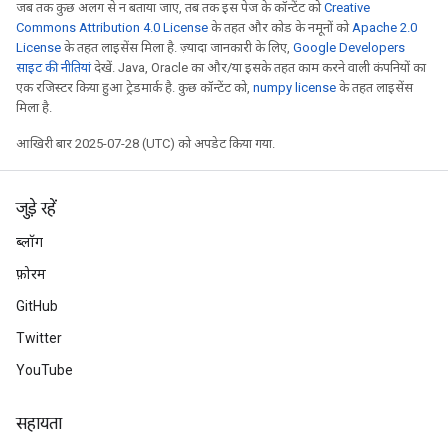
जब तक कुछ अलग से न बताया जाए, तब तक इस पेज के कॉन्टेंट को
Creative
Commons Attribution 4.0 License
के तहत और कोड के नमूनों को
Apache 2.0
License
के तहत लाइसेंस मिला है. ज़्यादा जानकारी के लिए,
Google Developers
साइट की नीतियां
देखें. Java, Oracle का और/या इसके तहत काम करने वाली कंपनियों का
एक रजिस्टर किया हुआ ट्रेडमार्क है. कुछ कॉन्टेंट को,
numpy license
के तहत लाइसेंस
मिला है.
rs
mParameters
आखिरी बार 2025-07-28 (UTC) को अपडेट किया गया.
rs
Parameters
जुड़े रहें
rParameters
ब्लॉग
Parameters
फ़ोरम
ters
GitHub
arameters
meters
Twitter
rs
YouTube
tDescentParameters
सहायता