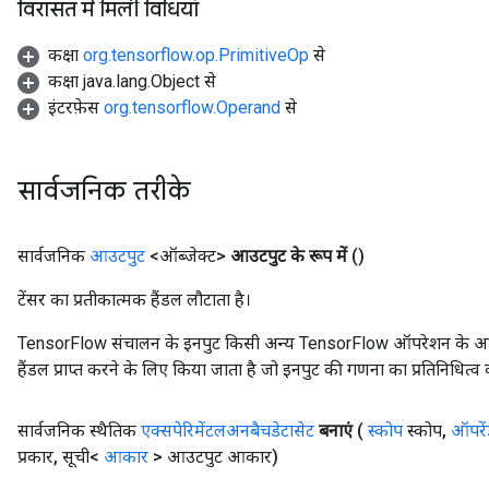
विरासत में मिली विधियाँ
कक्षा
org.tensorflow.op.PrimitiveOp
से
कक्षा java.lang.Object से
इंटरफ़ेस
org.tensorflow.Operand
से
सार्वजनिक तरीके
सार्वजनिक
आउटपुट
<ऑब्जेक्ट>
आउटपुट के रूप में
()
टेंसर का प्रतीकात्मक हैंडल लौटाता है।
TensorFlow संचालन के इनपुट किसी अन्य TensorFlow ऑपरेशन के आउटप
हैंडल प्राप्त करने के लिए किया जाता है जो इनपुट की गणना का प्रतिनिधित्व 
सार्वजनिक स्थैतिक
एक्सपेरिमेंटलअनबैचडेटासेट
बनाएं
(
स्कोप
स्कोप
,
ऑपरें
प्रकार
,
सूची<
आकार
> आउटपुट आकार)