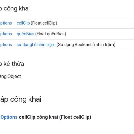
 công khai
ptions
cellClip
(Float cellClip)
ptions
quênBias
(Float quênBias)
ptions
sử dụngLỗ nhìn trộm
(Sử dụng BooleanLỗ nhìn trộm)
 kế thừa
lang.Object
áp công khai
.
Options
cell
Clip
công khai
(Float cell
Clip)