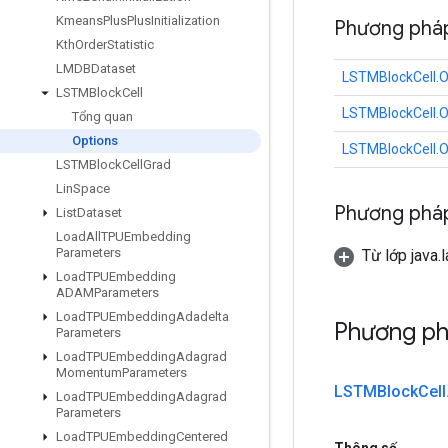
Kmeans
Plus
Plus
Initialization
Phương pháp
Kth
Order
Statistic
LMDBDataset
LSTMBlockCell.O
LSTMBlock
Cell
LSTMBlockCell.O
Tổng quan
Options
LSTMBlockCell.O
LSTMBlock
Cell
Grad
Lin
Space
Phương pháp
List
Dataset
Load
All
TPUEmbedding
Parameters
Từ lớp java.
Load
TPUEmbedding
ADAMParameters
Load
TPUEmbedding
Adadelta
Phương ph
Parameters
Load
TPUEmbedding
Adagrad
Momentum
Parameters
LSTMBlock
Cell
Load
TPUEmbedding
Adagrad
Parameters
Load
TPUEmbedding
Centered
Thông số