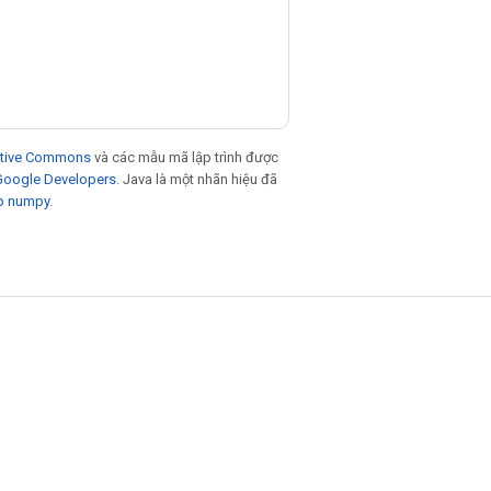
eative Commons
và các mẫu mã lập trình được
 Google Developers
. Java là một nhãn hiệu đã
p numpy
.