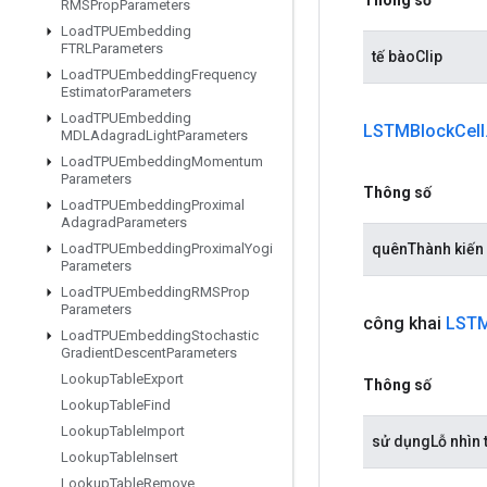
RMSProp
Parameters
Load
TPUEmbedding
FTRLParameters
tế bàoClip
Load
TPUEmbedding
Frequency
Estimator
Parameters
Load
TPUEmbedding
LSTMBlock
Cell
MDLAdagrad
Light
Parameters
Load
TPUEmbedding
Momentum
Parameters
Thông số
Load
TPUEmbedding
Proximal
Adagrad
Parameters
quênThành kiến
Load
TPUEmbedding
Proximal
Yogi
Parameters
Load
TPUEmbedding
RMSProp
Parameters
công khai
LSTM
Load
TPUEmbedding
Stochastic
Gradient
Descent
Parameters
Lookup
Table
Export
Thông số
Lookup
Table
Find
Lookup
Table
Import
sử dụngLỗ nhìn 
Lookup
Table
Insert
Lookup
Table
Remove