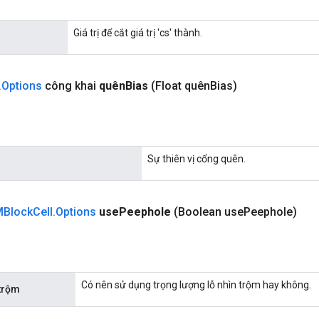
Giá trị để cắt giá trị 'cs' thành.
.
Options
công khai
quên
Bias
(Float quên
Bias)
Sự thiên vị cổng quên.
Block
Cell
.
Options
use
Peephole
(Boolean use
Peephole)
Có nên sử dụng trọng lượng lỗ nhìn trộm hay không.
trộm