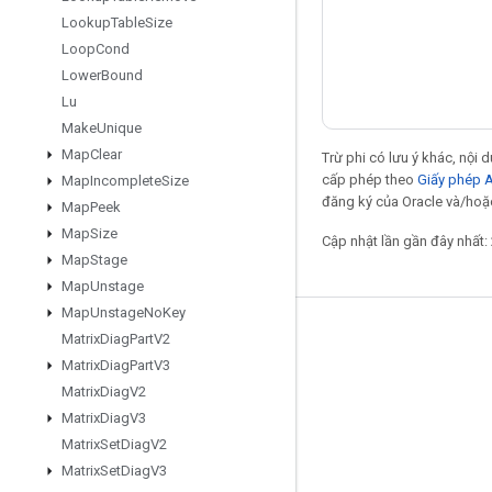
Lookup
Table
Size
Loop
Cond
Lower
Bound
Lu
Make
Unique
Map
Clear
Trừ phi có lưu ý khác, nội
cấp phép theo
Giấy phép 
Map
Incomplete
Size
đăng ký của Oracle và/hoặc
Map
Peek
Map
Size
Cập nhật lần gần đây nhất:
Map
Stage
Map
Unstage
Map
Unstage
No
Key
Giữ liên lạc
Matrix
Diag
Part
V2
Matrix
Diag
Part
V3
Blog
Matrix
Diag
V2
Diễn đàn
Matrix
Diag
V3
Matrix
Set
Diag
V2
GitHub
Matrix
Set
Diag
V3
Twitter