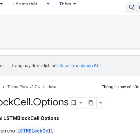
Hệ sinh thái
Thêm
Trang này được dịch bởi
Cloud Translation API
.
TensorFlow v2.7.4
Java
Thông tin này có hữ
ock
Cell
.
Options
ai
LSTMBlockCell.Options
chọn cho
LSTMBlockCell