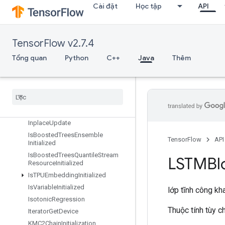
InfeedDequeue
Cài đặt
Học tập
API
InfeedDequeueTuple
InfeedEnqueue
InfeedEnqueuePrelinearizedBuffer
TensorFlow v2.7.4
InfeedEnqueueTuple
Tổng quan
Python
C++
Java
Thêm
InitializeTable
Initialize
Table
From
Dataset
Initialize
Table
From
Text
File
Inplace
Add
Inplace
Sub
Inplace
Update
Is
Boosted
Trees
Ensemble
TensorFlow
API
Initialized
Is
Boosted
Trees
Quantile
Stream
LSTMBl
Resource
Initialized
Is
TPUEmbedding
Initialized
Is
Variable
Initialized
lớp tĩnh công kh
Isotonic
Regression
Thuộc tính tùy 
Iterator
Get
Device
KMC2Chain
Initialization