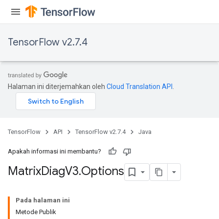
TensorFlow v2.7.4
Halaman ini diterjemahkan oleh
Cloud Translation API
.
TensorFlow
API
TensorFlow v2.7.4
Java
Apakah informasi ini membantu?
Matrix
Diag
V3
.
Options
Pada halaman ini
Metode Publik