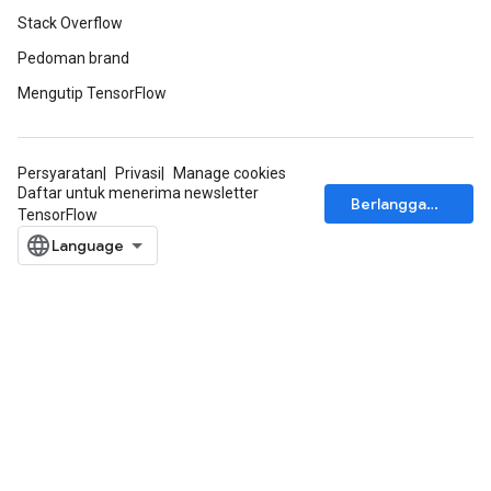
Stack Overflow
Pedoman brand
Mengutip TensorFlow
Persyaratan
Privasi
Manage cookies
Daftar untuk menerima newsletter
Berlangganan
ize
TensorFlow
Requantize
ize
AndReluAndRequantize
u
uAndRequantize