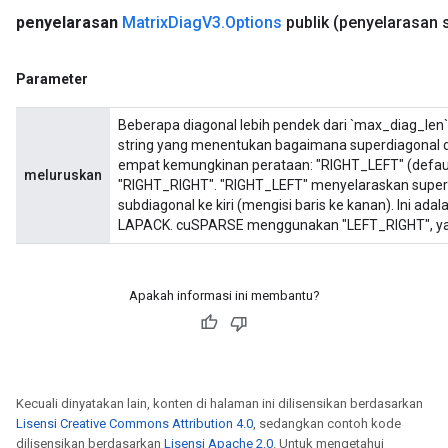
penyelarasan
Matrix
Diag
V3
.
Options
publik
(penyelarasan s
Parameter
Beberapa diagonal lebih pendek dari `max_diag_len` d
string yang menentukan bagaimana superdiagonal da
empat kemungkinan perataan: "RIGHT_LEFT" (defaul
meluruskan
"RIGHT_RIGHT". "RIGHT_LEFT" menyelaraskan superdia
subdiagonal ke kiri (mengisi baris ke kanan). Ini a
LAPACK. cuSPARSE menggunakan "LEFT_RIGHT", ya
Apakah informasi ini membantu?
Kecuali dinyatakan lain, konten di halaman ini dilisensikan berdasarkan
Lisensi Creative Commons Attribution 4.0
, sedangkan contoh kode
dilisensikan berdasarkan
Lisensi Apache 2.0
. Untuk mengetahui