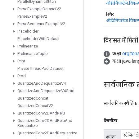
Parallel
Dynamic
Stitch
ऑर्डर्डमैपस्टेज.विकल्
Parse
Example
Dataset
V2
स्थिर
Parse
Example
V2
ऑर्डर्डमैपस्टेज.विकल्
Parse
Sequence
Example
V2
Placeholder
Placeholder
With
Default
विरासत में मिली
Prelinearize
कक्षा
org.ten
Prelinearize
Tuple
कक्षा java.la
Print
Private
Thread
Pool
Dataset
Prod
सार्वजनिक 
Quantize
And
Dequantize
V4
Quantize
And
Dequantize
V4Grad
Quantized
Concat
सार्वजनिक स्थैतिक
Quantized
Concat
V2
Quantized
Conv2DAnd
Relu
पैरामीटर
Quantized
Conv2DAnd
Relu
And
Requantize
Quantized
Conv2DAnd
Requantize
स्टेजिंग क
क्षमता