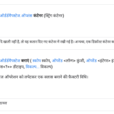
ऑर्डर्डमैपस्टेज
.
ऑप्शंस
कंटेनर
(स्ट्रिंग कंटेनर)
दि खाली नहीं है, तो यह कतार दिए गए कंटेनर में रखी गई है। अन्यथा, एक डिफ़ॉल्ट कंटेनर
ऑर्डर्डमैपस्टेज
बनाएं
(
स्कोप
स्कोप
,
ऑपरेंड
<लॉन्ग> कुंजी
,
ऑपरेंड
<इंटेगर> इं
ास<?>> डीटाइप
,
विकल्प
.
.
.
विकल्प)
्टेज ऑपरेशन को लपेटकर एक क्लास बनाने की फ़ैक्टरी विधि।
 दायरा