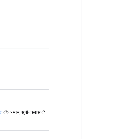
ड
<?>> मान, सूची<क्लास<?