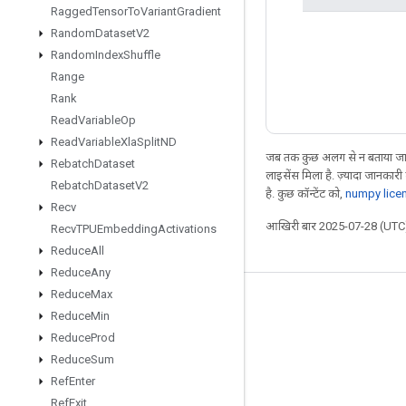
Ragged
Tensor
To
Variant
Gradient
Random
Dataset
V2
Random
Index
Shuffle
Range
Rank
Read
Variable
Op
Read
Variable
Xla
Split
ND
जब तक कुछ अलग से न बताया जाए
Rebatch
Dataset
लाइसेंस मिला है. ज़्यादा जानकारी
Rebatch
Dataset
V2
है. कुछ कॉन्टेंट को,
numpy lice
Recv
आखिरी बार 2025-07-28 (UTC)
Recv
TPUEmbedding
Activations
Reduce
All
Reduce
Any
Reduce
Max
जुड़े रहें
Reduce
Min
ब्लॉग
Reduce
Prod
Reduce
Sum
फ़ोरम
Ref
Enter
GitHub
Ref
Exit