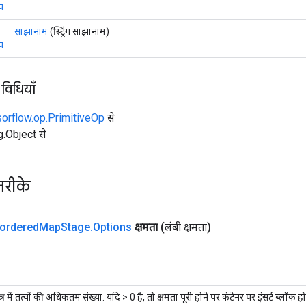
प
साझानाम
(स्ट्रिंग साझानाम)
प
 विधियाँ
sorflow.op.PrimitiveOp
से
ng.Object से
तरीके
ordered
Map
Stage
.
Options
क्षमता
(लंबी क्षमता)
्षेत्र में तत्वों की अधिकतम संख्या. यदि > 0 है, तो क्षमता पूरी होने पर कंटेनर पर इंसर्ट ब्लॉक ह