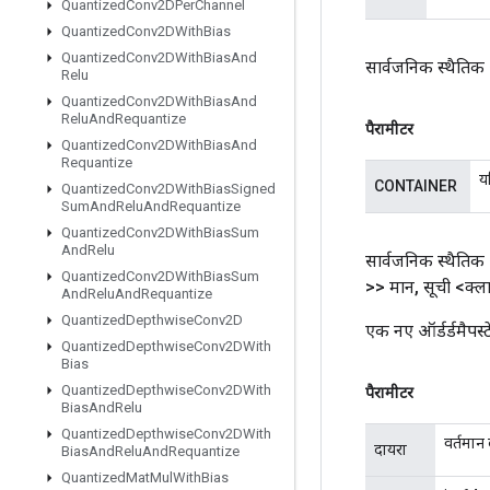
Quantized
Conv2DPer
Channel
Quantized
Conv2DWith
Bias
Quantized
Conv2DWith
Bias
And
सार्वजनिक स्थैतिक
Relu
Quantized
Conv2DWith
Bias
And
Relu
And
Requantize
पैरामीटर
Quantized
Conv2DWith
Bias
And
Requantize
य
CONTAINER
Quantized
Conv2DWith
Bias
Signed
Sum
And
Relu
And
Requantize
Quantized
Conv2DWith
Bias
Sum
And
Relu
सार्वजनिक स्थैतिक
Quantized
Conv2DWith
Bias
Sum
>> मान
,
सूची <क्ल
And
Relu
And
Requantize
Quantized
Depthwise
Conv2D
एक नए ऑर्डर्डमैपस
Quantized
Depthwise
Conv2DWith
Bias
Quantized
Depthwise
Conv2DWith
पैरामीटर
Bias
And
Relu
Quantized
Depthwise
Conv2DWith
वर्तमान
दायरा
Bias
And
Relu
And
Requantize
Quantized
Mat
Mul
With
Bias