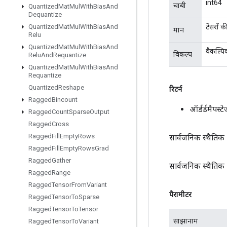
int64
चाबी
Quantized
Mat
Mul
With
Bias
And
Dequantize
टेंसरों
Quantized
Mat
Mul
With
Bias
And
मान
Relu
Quantized
Mat
Mul
With
Bias
And
वैकल्पि
विकल्प
Relu
And
Requantize
Quantized
Mat
Mul
With
Bias
And
Requantize
Quantized
Reshape
रिटर्न
Ragged
Bincount
ऑर्डर्डमैपस
Ragged
Count
Sparse
Output
Ragged
Cross
Ragged
Fill
Empty
Rows
सार्वजनिक स्थैतिक
Ragged
Fill
Empty
Rows
Grad
Ragged
Gather
सार्वजनिक स्थैतिक
Ragged
Range
Ragged
Tensor
From
Variant
पैरामीटर
Ragged
Tensor
To
Sparse
Ragged
Tensor
To
Tensor
साझानाम
Ragged
Tensor
To
Variant