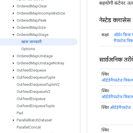
सहयोगी कंटेनर. तत्वो
Ordered
Map
Clear
Ordered
Map
Incomplete
Size
नेस्टेड क्लासेस
Ordered
Map
Peek
Ordered
Map
Size
कक्षा
ऑर्डर किया 
Ordered
Map
Stage
मैपस्टेज.विक
खास जानकारी
Options
Ordered
Map
Unstage
सार्वजनिक तरी
Ordered
Map
Unstage
No
Key
Outfeed
Dequeue
स्थिर
Outfeed
Dequeue
Tuple
ऑर्डर्डमैपस्टेज.विकल्
Outfeed
Dequeue
Tuple
V2
स्थिर
Outfeed
Dequeue
V2
ऑर्डर्डमैपस्टेज.विकल्
Outfeed
Enqueue
Outfeed
Enqueue
Tuple
स्थिर
ऑर्डर्डमैपस्टेज
Pad
Parallel
Batch
Dataset
Parallel
Concat
स्थिर