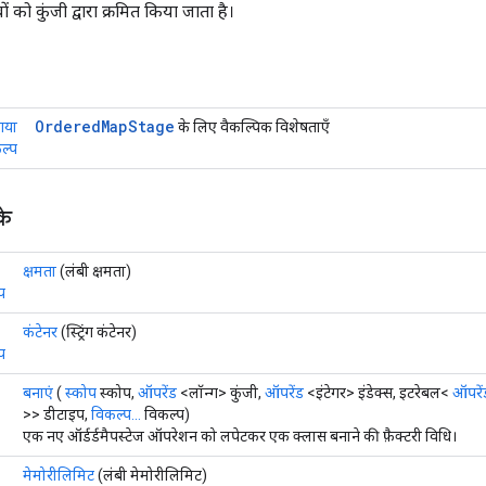
ं को कुंजी द्वारा क्रमित किया जाता है।
Ordered
Map
Stage
गया
के लिए वैकल्पिक विशेषताएँ
ल्प
के
क्षमता
(लंबी क्षमता)
प
कंटेनर
(स्ट्रिंग कंटेनर)
प
बनाएं
(
स्कोप
स्कोप,
ऑपरेंड
<लॉन्ग> कुंजी,
ऑपरेंड
<इंटेगर> इंडेक्स, इटरेबल<
ऑपरें
>> डीटाइप,
विकल्प...
विकल्प)
एक नए ऑर्डर्डमैपस्टेज ऑपरेशन को लपेटकर एक क्लास बनाने की फ़ैक्टरी विधि।
मेमोरीलिमिट
(लंबी मेमोरीलिमिट)