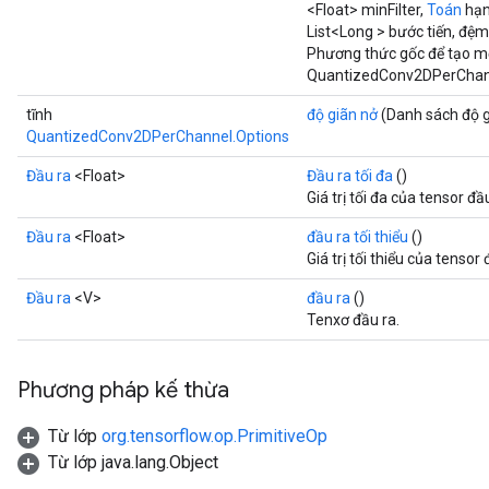
<Float> minFilter,
Toán
hạn
List<Long > bước tiến, đệm
Phương thức gốc để tạo m
QuantizedConv2DPerChan
tĩnh
độ giãn nở
(Danh sách độ 
QuantizedConv2DPerChannel.Options
Đầu ra
<Float>
Đầu ra tối đa
()
Giá trị tối đa của tensor đầ
Đầu ra
<Float>
đầu ra tối thiểu
()
Giá trị tối thiểu của tensor
Đầu ra
<V>
đầu ra
()
Tenxơ đầu ra.
Phương pháp kế thừa
Từ lớp
org.tensorflow.op.PrimitiveOp
Từ lớp java.lang.Object