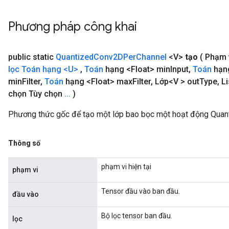
Phương pháp công khai
public static
Quantized
Conv2DPer
Channel
<V>
tạo
( Phạm 
lọc Toán
hạng
<U>
,
Toán
hạng <Float> min
Input
,
Toán
hạng
min
Filter
,
Toán
hạng <Float> max
Filter
,
Lớp<V > out
Type
,
Li
chọn Tùy chọn
.
.
.
)
Phương thức gốc để tạo một lớp bao bọc một hoạt động Qua
Thông số
phạm vi hiện tại
phạm vi
Tensor đầu vào ban đầu.
đầu vào
Bộ lọc tensor ban đầu.
lọc