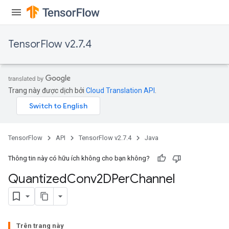
TensorFlow v2.7.4
Trang này được dịch bởi
Cloud Translation API
.
TensorFlow
API
TensorFlow v2.7.4
Java
Thông tin này có hữu ích không cho bạn không?
Quantized
Conv2DPer
Channel
ize
Trên trang này