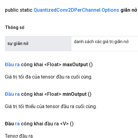
public static
Quantized
Conv2DPer
Channel
.
Options
giãn nở
Thông số
danh sách các giá trị giãn nở.
sự giãn nở
Đầu ra
công khai <Float>
max
Output
()
Giá trị tối đa của tensor đầu ra cuối cùng.
Đầu ra
công khai <Float>
min
Output
()
m
Giá trị tối thiểu của tensor đầu ra cuối cùng.
rs
Đầu
ra
công khai đầu ra <V>
()
eters
Tenxơ đầu ra.
ntumParameters