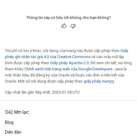
ters
ropParameters
Thông tin này có hữu ích không cho bạn không?
s
atorParameters
ghtParameters
meters
Trừ phi có lưu ý khác, nội dung của trang này được cấp phép theo
Giấy
adParameters
phép ghi nhận tác giả 4.0 của Creative Commons
và các mẫu mã lập
rameters
trình được cấp phép theo
Giấy phép Apache 2.0
. Để xem chi tiết, vui lòng
eters
tham khảo
Chính sách trên trang web của Google Developers
. Java là
ientDescentParameters
một nhãn hiệu đã đăng ký của Oracle và/hoặc các đơn vị liên kết của
Oracle. Một số nội dung được cấp phép theo
giấy phép numpy
.
Cập nhật lần gần đây nhất: 2025-07-28 UTC.
Giữ liên lạc
Blog
Diễn đàn