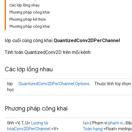
Các lớp lồng nhau
Phương pháp công khai
Phương pháp kế thừa
Phương pháp công khai
Requantize
ize
lớp cuối cùng công khai
QuantizedConv2DPerChannel
AndReluAndRequantize
u
Tính toán QuantizedConv2D trên mỗi kênh.
uAndRequantize
Các lớp lồng nhau
AndRelu
lớp
QuantizedConv2DPerChannel.Options
Thuộc tính tùy chọn
AndReluAndRequantize
học
ize
Phương pháp công khai
Requantize
ize
tĩnh <V, T, U>
Lượng tử
tạo
( Phạm vi
phạm vi
, Đầ
hóaConv2DPerChannel
<V>
Toán hạng
<Float> minInp