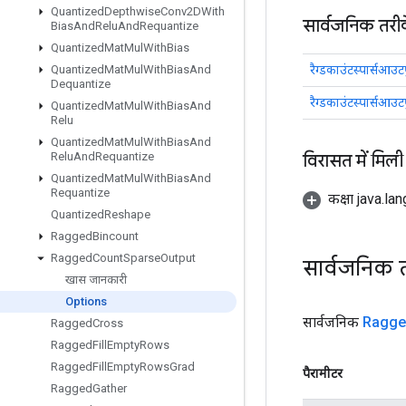
Quantized
Depthwise
Conv2DWith
सार्वजनिक तरी
Bias
And
Relu
And
Requantize
Quantized
Mat
Mul
With
Bias
रैग्डकाउंटस्पार्सआउट
Quantized
Mat
Mul
With
Bias
And
Dequantize
रैग्डकाउंटस्पार्सआउट
Quantized
Mat
Mul
With
Bias
And
Relu
Quantized
Mat
Mul
With
Bias
And
विरासत में मिली
Relu
And
Requantize
Quantized
Mat
Mul
With
Bias
And
Requantize
कक्षा java.la
Quantized
Reshape
Ragged
Bincount
Ragged
Count
Sparse
Output
सार्वजनिक 
खास जानकारी
Options
सार्वजनिक
Ragge
Ragged
Cross
Ragged
Fill
Empty
Rows
Ragged
Fill
Empty
Rows
Grad
पैरामीटर
Ragged
Gather