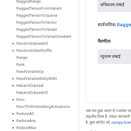
Ragged
Range
अधिकतम लंबाई
Ragged
Tensor
From
Variant
Ragged
Tensor
To
Sparse
Ragged
Tensor
To
Tensor
सार्वजनिक
Ragge
Ragged
Tensor
To
Variant
Ragged
Tensor
To
Variant
Gradient
पैरामीटर
Random
Dataset
V2
Random
Index
Shuffle
न्यूनतम लंबाई
Range
Rank
Read
Variable
Op
Read
Variable
Xla
Split
ND
Rebatch
Dataset
Rebatch
Dataset
V2
Recv
Recv
TPUEmbedding
Activations
जब तक कुछ अलग से न बताया जाए
Reduce
All
लाइसेंस मिला है. ज़्यादा जानकारी
Reduce
Any
है. कुछ कॉन्टेंट को,
numpy lice
Reduce
Max