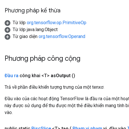
Phương pháp kế thừa
Từ lớp
org.tensorflow.op.PrimitiveOp
Từ lớp java.lang.Object
Từ giao diện
org.tensorflow.Operand
Phương pháp công cộng
Đầu ra
công khai <T>
as
Output
()
Trả về phần điều khiển tượng trưng của một tenxơ.
Đầu vào của các hoạt động TensorFlow là đầu ra của một ho
này được sử dụng để thu được một thẻ điều khiển mang tính bi
vào.
public static
Risc
Slice
<T>
tạo
(
Phạm vi phạm
vi
,
đầu vào