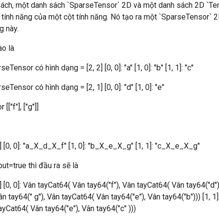
sách, một danh sách `SparseTensor` 2D và một danh sách 2D `Te
 tính năng của một cột tính năng. Nó tạo ra một `SparseTensor` 
g này.
ào là
eTensor có hình dạng = [2, 2] [0, 0]: "a" [1, 0]: "b" [1, 1]: "c"
seTensor có hình dạng = [2, 1] [0, 0]: "d" [1, 0]: "e"
[["f"], ["g"]]
] [0, 0]: "a_X_d_X_f" [1, 0]: "b_X_e_X_g" [1, 1]: "c_X_e_X_g"
t=true thì đầu ra sẽ là
] [0, 0]: Vân tayCat64( Vân tay64("f"), Vân tayCat64( Vân tay64("d"), 
n tay64(" g"), Vân tayCat64( Vân tay64("e"), Vân tay64("b"))) [1, 1
ayCat64( Vân tay64("e"), Vân tay64("c" )))