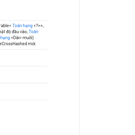
erable<
Toán hạng
<?>>,
ật độ đầu vào,
Toán
 hạng
<Dài> muối)
seCrossHashed mới.