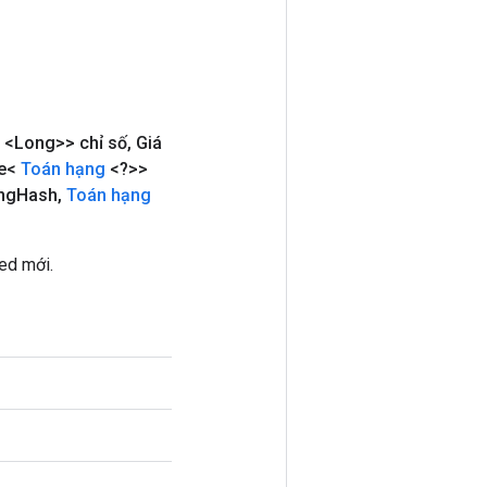
<Long>> chỉ số
,
Giá
le<
Toán hạng
<?>>
ng
Hash
,
Toán hạng
ed mới.