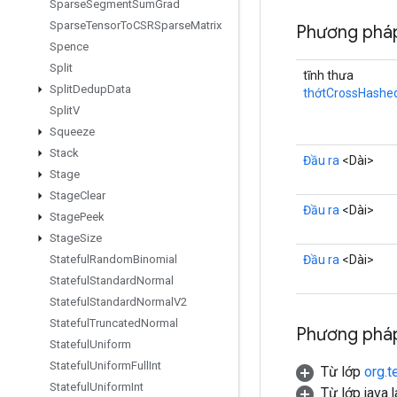
Sparse
Segment
Sum
Grad
Sparse
Tensor
To
CSRSparse
Matrix
Phương pháp
Spence
Split
tĩnh thưa
Split
Dedup
Data
thớtCrossHashe
Split
V
Squeeze
Stack
Đầu ra
<Dài>
Stage
Stage
Clear
Đầu ra
<Dài>
Stage
Peek
Stage
Size
Đầu ra
<Dài>
Stateful
Random
Binomial
Stateful
Standard
Normal
Stateful
Standard
Normal
V2
Stateful
Truncated
Normal
Phương pháp
Stateful
Uniform
Stateful
Uniform
Full
Int
Từ lớp
org.t
Stateful
Uniform
Int
Từ lớp java.