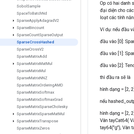
Op có hai danh 
Sobol
Sample
đại diện cho các
Space
To
Batch
Nd
loạt các tính năn
Sparse
Apply
Adagrad
V2
Sparse
Bincount
Ví dụ: nếu đầu v
Sparse
Count
Sparse
Output
đầu vào [0]: Spars
Sparse
Cross
Hashed
Sparse
Cross
V2
đầu vào [1]: Spar
Sparse
Matrix
Add
Sparse
Matrix
Mat
Mul
đầu vào [2]: Tenor 
Sparse
Matrix
Mul
thì đầu ra sẽ là
Sparse
Matrix
NNZ
Sparse
Matrix
Ordering
AMD
hình dạng = [2, 2
Sparse
Matrix
Softmax
Sparse
Matrix
Softmax
Grad
nếu hashed_outpu
Sparse
Matrix
Sparse
Cholesky
hình dạng = [2, 2
Sparse
Matrix
Sparse
Mat
Mul
Vân tayCat64( Vâ
Sparse
Matrix
Transpose
tay64("g"), Vân t
Sparse
Matrix
Zeros