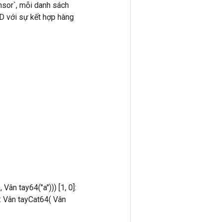
nsor`, mỗi danh sách
2D với sự kết hợp hàng
Vân tay64("a"))) [1, 0]:
]: Vân tayCat64( Vân