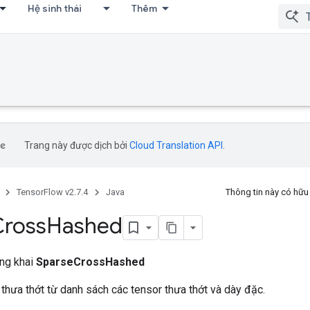
Hệ sinh thái
Thêm
Trang này được dịch bởi
Cloud Translation API
.
TensorFlow v2.7.4
Java
Thông tin này có hữ
Cross
Hashed
ông khai
SparseCrossHashed
 thưa thớt từ danh sách các tensor thưa thớt và dày đặc.