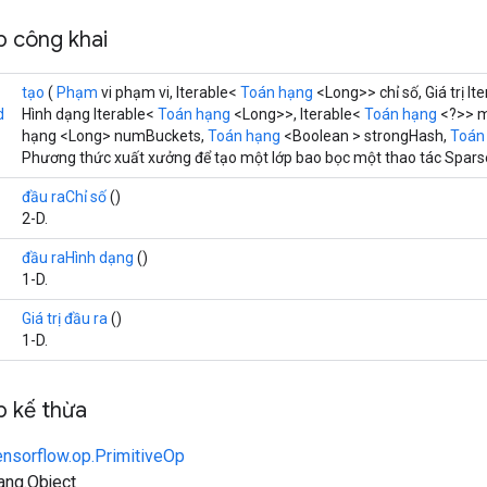
 công khai
tạo
(
Phạm
vi phạm vi, Iterable<
Toán hạng
<Long>> chỉ số, Giá trị It
d
Hình dạng Iterable<
Toán hạng
<Long>>, Iterable<
Toán hạng
<?>> m
hạng <Long> numBuckets,
Toán hạng
<Boolean > strongHash,
Toán
Phương thức xuất xưởng để tạo một lớp bao bọc một thao tác Spar
đầu raChỉ số
()
2-D.
đầu raHình dạng
()
1-D.
Giá trị đầu ra
()
1-D.
 kế thừa
ensorflow.op.PrimitiveOp
lang.Object