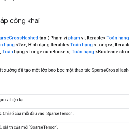
áp công khai
arse
Cross
Hashed
tạo
( Phạm vi
phạm
vi
,
Iterable<
Toán hạng
n hạng
<?>>
,
Hình dạng Iterable<
Toán hạng
<Long>>
,
Iterab
,
Toán
hạng <Long> num
Buckets
,
Toán hạng
<Boolean> stro
t xưởng để tạo một lớp bao bọc một thao tác SparseCrossHash
ạm vi hiện tại
D. Chỉ số của mỗi đầu vào `SparseTensor`.
D. giá trị của mỗi `SparseTensor`.