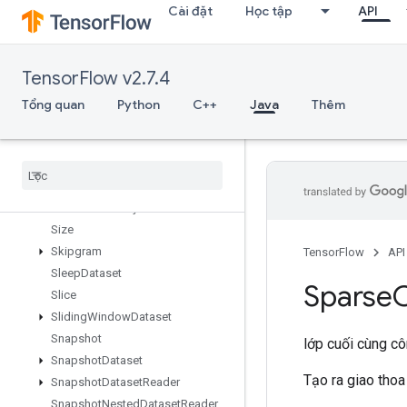
Cài đặt
Học tập
API
SetDiff1d
SetSize
Shape
TensorFlow v2.7.4
ShapeN
ShardDataset
Tổng quan
Python
C++
Java
Thêm
ShuffleAndRepeatDatasetV2
Shuffle
Dataset
V2
Shuffle
Dataset
V3
Shutdown
Distributed
TPU
Shutdown
TPUSystem
Size
Skipgram
TensorFlow
API
Sleep
Dataset
Sparse
Slice
Sliding
Window
Dataset
Snapshot
lớp cuối cùng c
Snapshot
Dataset
Tạo ra giao thoa
Snapshot
Dataset
Reader
Snapshot
Nested
Dataset
Reader