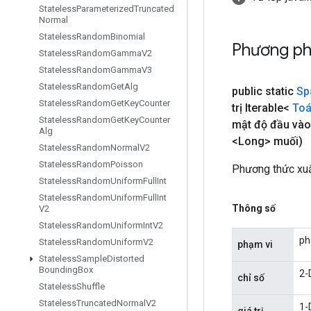
Stateless
Parameterized
Truncated
Normal
Stateless
Random
Binomial
Phương ph
Stateless
Random
Gamma
V2
Stateless
Random
Gamma
V3
Stateless
Random
Get
Alg
public static
Sp
Stateless
Random
Get
Key
Counter
trị Iterable<
Toá
Stateless
Random
Get
Key
Counter
mật độ đầu vào
Alg
<Long> muối)
Stateless
Random
Normal
V2
Stateless
Random
Poisson
Phương thức xuấ
Stateless
Random
Uniform
Full
Int
Stateless
Random
Uniform
Full
Int
Thông số
V2
Stateless
Random
Uniform
Int
V2
ph
Stateless
Random
Uniform
V2
phạm vi
Stateless
Sample
Distorted
Bounding
Box
2-
chỉ số
Stateless
Shuffle
Stateless
Truncated
Normal
V2
1-
giá trị