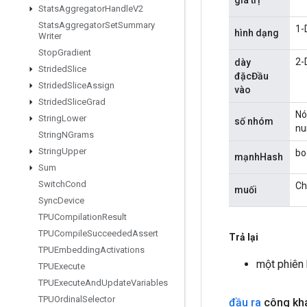
Stats
Aggregator
Handle
V2
Stats
Aggregator
Set
Summary
1-
hình dạng
Writer
Stop
Gradient
2-
dày
Strided
Slice
đặcĐầu
Strided
Slice
Assign
vào
Strided
Slice
Grad
Nó
String
Lower
số nhóm
nu
String
NGrams
String
Upper
bo
mạnhHash
Sum
Switch
Cond
Ch
muối
Sync
Device
TPUCompilation
Result
TPUCompile
Succeeded
Assert
Trả lại
TPUEmbedding
Activations
một phiên
TPUExecute
TPUExecute
And
Update
Variables
TPUOrdinal
Selector
đầu ra
công kha