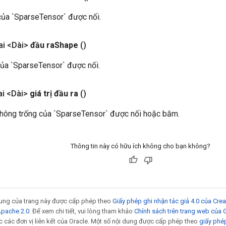
 của `SparseTensor` được nối.
i <Dài>
đầu ra
Shape
()
của `SparseTensor` được nối.
i <Dài>
giá trị đầu ra
()
 không trống của `SparseTensor` được nối hoặc băm.
Thông tin này có hữu ích không cho bạn không?
 dung của trang này được cấp phép theo
Giấy phép ghi nhận tác giả 4.0 của Cr
Apache 2.0
. Để xem chi tiết, vui lòng tham khảo
Chính sách trên trang web của
 các đơn vị liên kết của Oracle. Một số nội dung được cấp phép theo
giấy phé