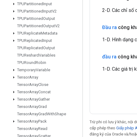
TPUPartitioned
Input
2-D. Các chỉ số
TPUPartitioned
Input
V2
TPUPartitioned
Output
TPUPartitioned
Output
V2
Đầu ra
công kha
TPUReplicate
Metadata
1-D. Hình dạng 
TPUReplicated
Input
TPUReplicated
Output
TPUReshard
Variables
đầu ra
công kha
TPURound
Robin
1-D. Các giá trị
Temporary
Variable
Tensor
Array
Tensor
Array
Close
Tensor
Array
Concat
Tensor
Array
Gather
Tensor
Array
Grad
Tensor
Array
Grad
With
Shape
Tensor
Array
Pack
Trừ phi có lưu ý khác, nội
cấp phép theo
Giấy phép 
Tensor
Array
Read
đăng ký của Oracle và/hoặc
Tensor
Array
Scatter